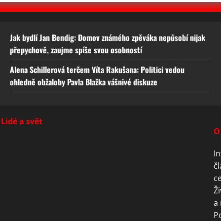
Jak bydlí Jan Bendig: Domov známého zpěváka nepůsobí nijak
přepychově, zaujme spíše svou osobností
Alena Schillerová terčem Víta Rakušana: Politici vedou
ohledně obžaloby Pavla Blažka vášnivé diskuze
Lidé a svět
O
In
čl
ce
Ži
a 
P