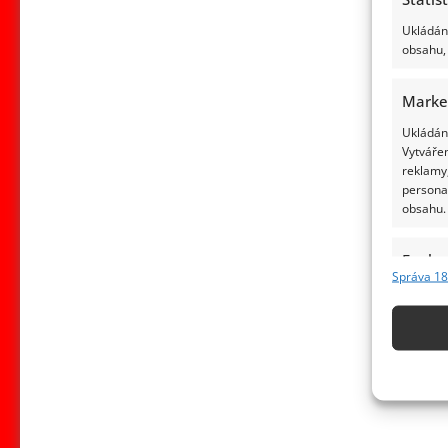
Ukládání
obsahu, 
Marke
Ukládání
Vytvářen
reklamy,
persona
obsahu.
Funkc
Správa 18
Přiřazov
Identifi
Použív
základ
Zajišt