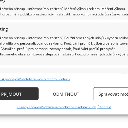
 a/nebo přístup k informacím v zařízení, Měření výkonu reklam, Měření výkonu
Porozumění publiku prostřednictvím statistik nebo kombinací údajů z různých zdr
ting
 a/nebo přístup k informacím v zařízení, Použití omezených údajů k výběru rekla
í profilů pro personalizovanou reklamu, Používání profilů k výběru personalizov
 Vytváření profilů pro personalizovaný obsah, Používání profilů pro výběr
lizovaného obsahu, Rozvoj a zlepšování služeb, Použití omezených údajů k výběr
e
Vždy
14 prodejců
Přečtěte si více o těchto účelech
ání a kombinování údajů z jiných zdrojů údajů, Propojení různých zařízení,
kace zařízení na základě automaticky přenášených informací.
PŘÍJMOUT
ODMÍTNOUT
Spravovat mož
ání přesných údajů o zeměpisné poloze, Identifikace zařízení n
Zásady cookies
Prohlášení o ochraně osobních údajů
Kontakt
ě aktivně vyžádaných informací.
ění bezpečnosti, předcházení a zjišťování podvodů a