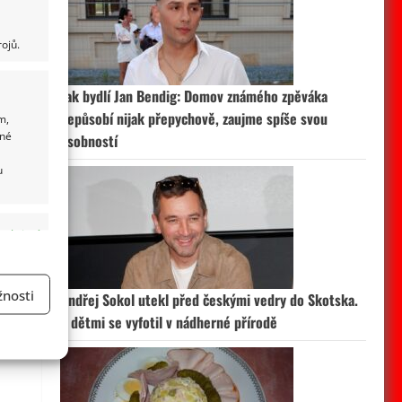
ojů.
Jak bydlí Jan Bendig: Domov známého zpěváka
nepůsobí nijak přepychově, zaujme spíše svou
m,
ané
osobností
u
 aktivní
nosti
Ondřej Sokol utekl před českými vedry do Skotska.
S dětmi se vyfotil v nádherné přírodě
a