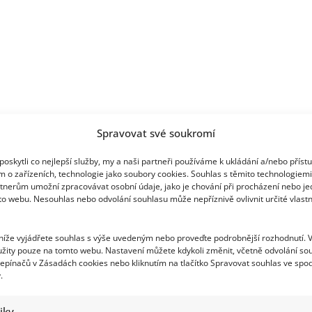
konkurence
prý
fungují
bez
dotací
Spravovat své soukromí
oskytli co nejlepší služby, my a naši partneři používáme k ukládání a/nebo příst
m o zařízeních, technologie jako soubory cookies. Souhlas s těmito technologiem
tnerům umožní zpracovávat osobní údaje, jako je chování při procházení nebo j
to webu. Nesouhlas nebo odvolání souhlasu může nepříznivě ovlivnit určité vlastn
 níže vyjádřete souhlas s výše uvedeným nebo proveďte podrobnější rozhodnutí. 
žity pouze na tomto webu. Nastavení můžete kdykoli změnit, včetně odvolání so
epínačů v Zásadách cookies nebo kliknutím na tlačítko Spravovat souhlas ve spod
.
tiky