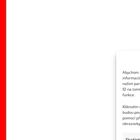
Abychom p
informací
našim par
ID na tom
funkce.
Kliknutím
budou pou
pomocí př
obrazovky
Statis