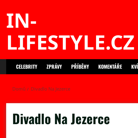
Skip
IN-
to
content
LIFESTYLE.CZ
CELEBRITY
ZPRÁVY
PŘÍBĚHY
KOMENTÁŘE
KV
Domů
Divadlo Na Jezerce
Divadlo Na Jezerce