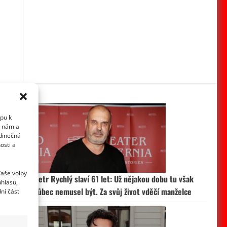
upu k
i nám a
edinečná
osti a
Vaše volby
Petr Rychlý slaví 61 let: Už nějakou dobu tu však
uhlasu,
vůbec nemusel být. Za svůj život vděčí manželce
ní části