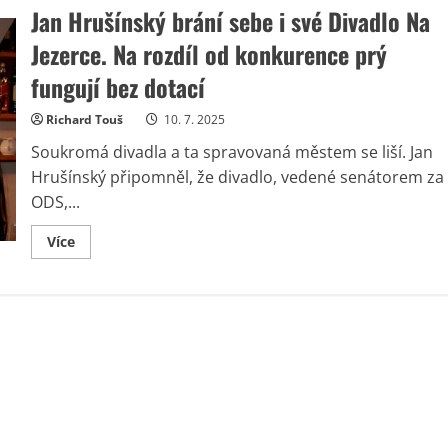
Jan Hrušínský brání sebe i své Divadlo Na
Jezerce. Na rozdíl od konkurence prý
fungují bez dotací
Richard Touš
10. 7. 2025
Soukromá divadla a ta spravovaná městem se liší. Jan
Hrušínský připomněl, že divadlo, vedené senátorem za
ODS,...
Read
Více
more
about
Jan
Hrušínský
brání
sebe
i
své
Divadlo
Na
Jezerce.
Na
rozdíl
od