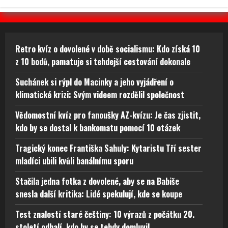
Retro kvíz o dovolené v době socialismu: Kdo získá 10
z 10 bodů, pamatuje si tehdejší cestování dokonale
Suchánek si rýpl do Macinky a jeho vyjádření o
klimatické krizi: Svým videem rozdělil společnost
Vědomostní kvíz pro fanoušky AZ-kvízu: Je čas zjistit,
kdo by se dostal k bankomatu pomocí 10 otázek
Tragický konec Františka Sahuly: Kytaristu Tří sester
mladíci ubili kvůli banálnímu sporu
Stačila jedna fotka z dovolené, aby se na Babiše
snesla další kritika: Lidé spekulují, kde se koupe
Test znalostí staré češtiny: 10 výrazů z počátku 20.
století odhalí, kdo by se tehdy domluvil