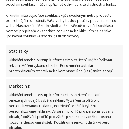
odvolání souhlasu může nepříznivě ovlivnit určité vlastnosti a funkce.
Kliknutím níže vyjádřete souhlas s výše uvedeným nebo proveďte
podrobnější rozhodnutí. Vaše volby budou použity pouze na tomto
webu. Nastavení můžete kdykoli změnit, včetně odvolání souhlasu,
pomocí přepínačů v Zásadách cookies nebo kliknutím na tlačítko
Spravovat souhlas ve spodní části obrazovky.
Statistiky
Ukládání a/nebo přístup k informacím v zařízení, Měření výkonu
reklam, Měření výkonu obsahu, Porozumění publiku
prostřednictvím statistik nebo kombinací údajů z různých zdrojů.
Marketing
Ukládání a/nebo přístup k informacím v zařízení, Použití
omezených údajů k výběru reklam, Vytváření profilů pro
personalizovanou reklamu, Používání profilů k výběru
personalizované reklamy, Vytváření profilů pro personalizovaný
obsah, Používání profilů pro výběr personalizovaného obsahu,
Retro kvíz o dovolené v době socialismu: Kdo získá 10 z 10
Rozvoj a zlepšování služeb, Použití omezených údajů k výběru
bodů, pamatuje si tehdejší cestování dokonale
obsahu.