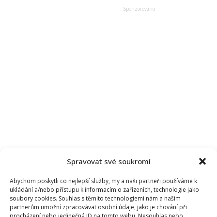
mohou
těšit
na
nové
díly.
Scénárista
zná
případy
do
nejmenších
detailů
Spravovat své soukromí
Abychom poskytli co nejlepší služby, my a naši partneři používáme k
ukládání a/nebo přístupu k informacím o zařízeních, technologie jako
soubory cookies. Souhlas s těmito technologiemi nám a našim
partnerům umožní zpracovávat osobní údaje, jako je chování při
procházení nebo jedinečná ID na tomto webu. Nesouhlas nebo