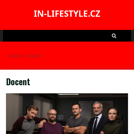
Skip
to
IN-LIFESTYLE.CZ
content
Domů
Docent
Docent