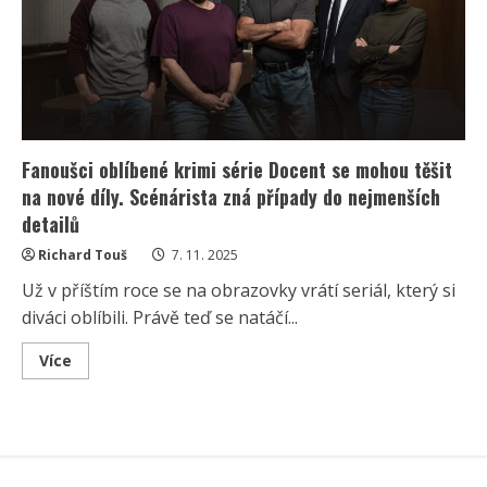
seriálům
ze
stejné
kategorie
se
výrazně
liší
Fanoušci oblíbené krimi série Docent se mohou těšit
na nové díly. Scénárista zná případy do nejmenších
detailů
Richard Touš
7. 11. 2025
Už v příštím roce se na obrazovky vrátí seriál, který si
diváci oblíbili. Právě teď se natáčí...
Read
Více
more
about
Fanoušci
oblíbené
krimi
série
Docent
se