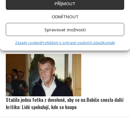
PŘÍJMOUT
ODMÍTNOUT
Spravovat možnosti
Tragický konec Františka Sahuly: Kytaristu Tří sester
Zásady cookies
Prohlášení o ochraně osobních údajů
Kontakt
mladíci ubili kvůli banálnímu sporu
Stačila jedna fotka z dovolené, aby se na Babiše snesla další
kritika: Lidé spekulují, kde se koupe