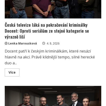
Česká televize láká na pokračování kriminálky
Docent: Oproti seriálům ze stejné kategorie se
výrazně liší
Lenka Marousková
4. 8. 2026
Docent patří k českým kriminálkám, které nesází
hlavně na akci. Právě klidnější tempo, silné herecké
duo a...
Read
Více
more
about
Česká
televize
láká
na
pokračování
kriminálky
Docent:
Oproti