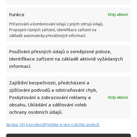
Funkce
Vždy aktivní
Přiřazování a kombinování údajů z jiných zdrojů údajů,
Propojení různých zařízení, Identifikace zařízení na
základě automaticky přenášených informací.
Suchánek si rýpl do Macinky a jeho vyjádření o klimatické
Používání přesných údajů o zeměpisné poloze,
krizi: Svým videem rozdělil společnost
Identifikace zařízení na základě aktivně vyžádaných
informací.
Zajištění bezpečnosti, předcházení a
zjišťování podvodů a odstraňování chyb,
Poskytování a zobrazování reklamy a
Vždy aktivní
obsahu, Ukládání a sdělování voleb
ochrany osobních údajů.
Vědomostní kvíz pro fanoušky AZ-kvízu: Je čas zjistit, kdo
by se dostal k bankomatu pomocí 10 otázek
Správa 1814 prodejců
Přečtěte si více o těchto účelech