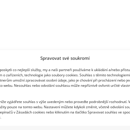
Spravovat své soukromí
oskytli co nejlepší služby, my a naši partneři používáme k ukládání a/nebo příst
m o zařízeních, technologie jako soubory cookies. Souhlas s těmito technologiem
tnerům umožní zpracovávat osobní údaje, jako je chování při procházení nebo j
to webu. Nesouhlas nebo odvolání souhlasu může nepříznivě ovlivnit určité vlastn
 níže vyjádřete souhlas s výše uvedeným nebo proveďte podrobnější rozhodnutí. 
žity pouze na tomto webu. Nastavení můžete kdykoli změnit, včetně odvolání so
epínačů v Zásadách cookies nebo kliknutím na tlačítko Spravovat souhlas ve spod
.