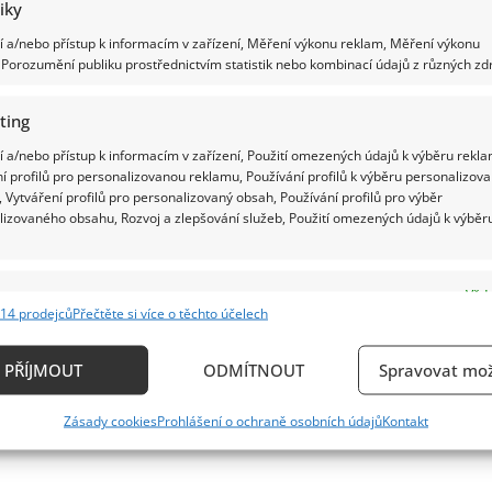
tiky
 a/nebo přístup k informacím v zařízení, Měření výkonu reklam, Měření výkonu
Porozumění publiku prostřednictvím statistik nebo kombinací údajů z různých zdr
ting
 a/nebo přístup k informacím v zařízení, Použití omezených údajů k výběru rekla
í profilů pro personalizovanou reklamu, Používání profilů k výběru personalizov
 Vytváření profilů pro personalizovaný obsah, Používání profilů pro výběr
lizovaného obsahu, Rozvoj a zlepšování služeb, Použití omezených údajů k výběr
e
Vždy
14 prodejců
Přečtěte si více o těchto účelech
ání a kombinování údajů z jiných zdrojů údajů, Propojení různých zařízení,
kace zařízení na základě automaticky přenášených informací.
PŘÍJMOUT
ODMÍTNOUT
Spravovat mož
ání přesných údajů o zeměpisné poloze, Identifikace zařízení n
Zásady cookies
Prohlášení o ochraně osobních údajů
Kontakt
ě aktivně vyžádaných informací.