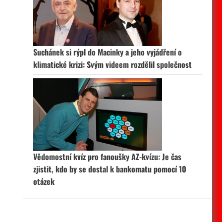
 aktivní
Suchánek si rýpl do Macinky a jeho vyjádření o
klimatické krizi: Svým videem rozdělil společnost
Vědomostní kvíz pro fanoušky AZ-kvízu: Je čas
zjistit, kdo by se dostal k bankomatu pomocí 10
otázek