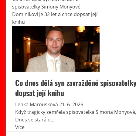
spisovatelky Simony Monyové:
Dominikovi je 32 let a chce dopsat její
knihu
Co dnes dělá syn zavražděné spisovatelk
dopsat její knihu
Lenka Marousková
21. 6. 2026
Když tragicky zemřela spisovatelka Simona Monyová, 
Dnes se stará o...
Read
Více
more