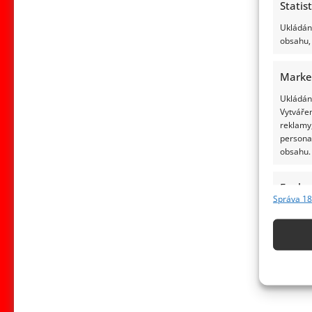
Statis
Ukládání
obsahu, 
Marke
Ukládání
Vytvářen
reklamy,
persona
obsahu.
Funkc
Správa 18
Přiřazov
Identifi
Použív
základ