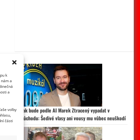
upu k
i nám a
edinečná
osti a
Vaše volby
Jak bude podle AI Marek Ztracený vypadat v
uhlasu,
důchodu: Šedivé vlasy ani vousy mu vůbec neuškodí
ní části