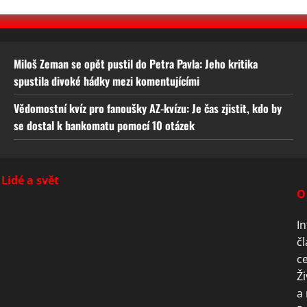
Miloš Zeman se opět pustil do Petra Pavla: Jeho kritika
spustila divoké hádky mezi komentujícími
Vědomostní kvíz pro fanoušky AZ-kvízu: Je čas zjistit, kdo by
se dostal k bankomatu pomocí 10 otázek
Lidé a svět
O
In
čl
ce
Ži
a 