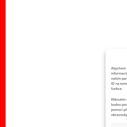
about
Co
dnes
dělá
syn
zavražděné
spisovatelky
Simony
Monyové:
Abychom p
Dominikovi
informací
je
našim par
32
ID na tom
funkce.
let
a
Kliknutím
chce
budou pou
pomocí př
dopsat
obrazovky
její
knihu