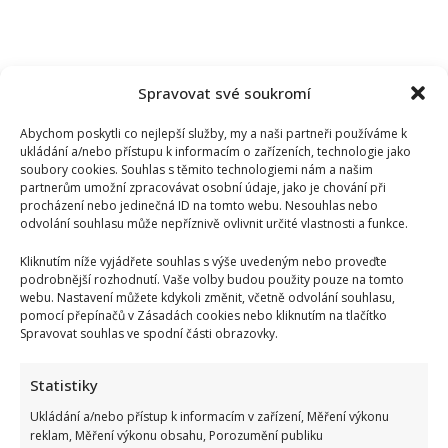
Spravovat své soukromí
Abychom poskytli co nejlepší služby, my a naši partneři používáme k
ukládání a/nebo přístupu k informacím o zařízeních, technologie jako
soubory cookies. Souhlas s těmito technologiemi nám a našim
partnerům umožní zpracovávat osobní údaje, jako je chování při
procházení nebo jedinečná ID na tomto webu. Nesouhlas nebo
odvolání souhlasu může nepříznivě ovlivnit určité vlastnosti a funkce.
Kliknutím níže vyjádřete souhlas s výše uvedeným nebo proveďte
podrobnější rozhodnutí. Vaše volby budou použity pouze na tomto
webu. Nastavení můžete kdykoli změnit, včetně odvolání souhlasu,
pomocí přepínačů v Zásadách cookies nebo kliknutím na tlačítko
Spravovat souhlas ve spodní části obrazovky.
Ondřej Sokol utekl před českými vedry do Skotska. S dětmi
Statistiky
se vyfotil v nádherné přírodě
Ukládání a/nebo přístup k informacím v zařízení, Měření výkonu
reklam, Měření výkonu obsahu, Porozumění publiku