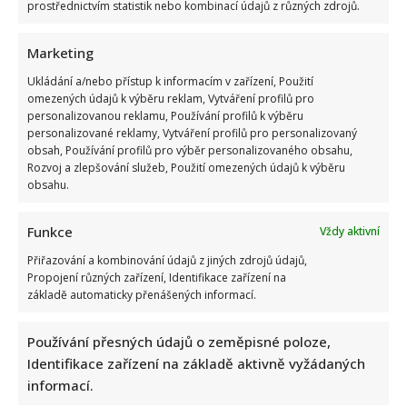
prostřednictvím statistik nebo kombinací údajů z různých zdrojů.
Marketing
Ukládání a/nebo přístup k informacím v zařízení, Použití
omezených údajů k výběru reklam, Vytváření profilů pro
personalizovanou reklamu, Používání profilů k výběru
Retro kvíz o socialistických dobrotách: Starší ročníky si
personalizované reklamy, Vytváření profilů pro personalizovaný
budou pamatovat 10/10
obsah, Používání profilů pro výběr personalizovaného obsahu,
Rozvoj a zlepšování služeb, Použití omezených údajů k výběru
obsahu.
Funkce
Vždy aktivní
Přiřazování a kombinování údajů z jiných zdrojů údajů,
Propojení různých zařízení, Identifikace zařízení na
základě automaticky přenášených informací.
Alena Schillerová terčem Víta Rakušana: Politici vedou
ohledně obžaloby Pavla Blažka vášnivé diskuze
Používání přesných údajů o zeměpisné poloze,
Identifikace zařízení na základě aktivně vyžádaných
informací.