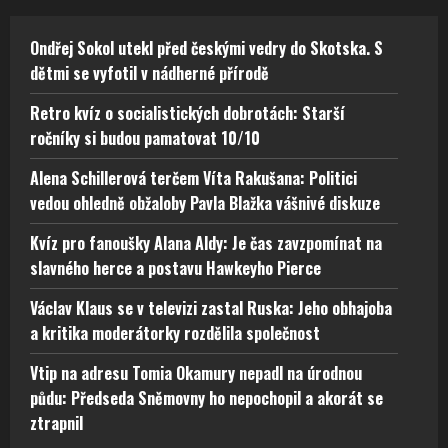
Ondřej Sokol utekl před českými vedry do Skotska. S
dětmi se vyfotil v nádherné přírodě
Retro kvíz o socialistických dobrotách: Starší
ročníky si budou pamatovat 10/10
Alena Schillerová terčem Víta Rakušana: Politici
vedou ohledně obžaloby Pavla Blažka vášnivé diskuze
Kvíz pro fanoušky Alana Aldy: Je čas zavzpomínat na
slavného herce a postavu Hawkeyho Pierce
Václav Klaus se v televizi zastal Ruska: Jeho obhajoba
a kritika moderátorky rozdělila společnost
Vtip na adresu Tomia Okamury nepadl na úrodnou
půdu: Předseda Sněmovny ho nepochopil a akorát se
ztrapnil