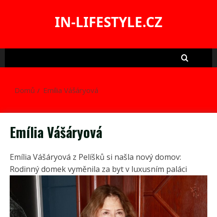
Skip
to
IN-LIFESTYLE.CZ
content
Domů
Emília Vášáryová
Emília Vášáryová
Emília Vášáryová z Pelíšků si našla nový domov:
Rodinný domek vyměnila za byt v luxusním paláci