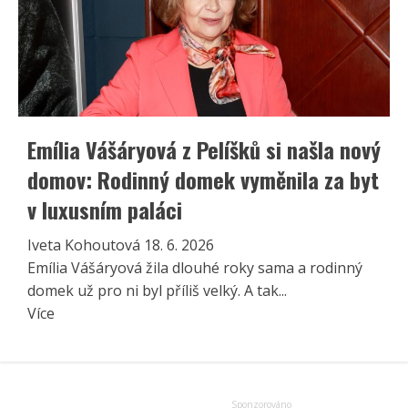
Emília Vášáryová z Pelíšků si našla nový
domov: Rodinný domek vyměnila za byt
v luxusním paláci
Iveta Kohoutová
18. 6. 2026
Emília Vášáryová žila dlouhé roky sama a rodinný
domek už pro ni byl příliš velký. A tak...
Read
Více
more
about
Emília
Vášáryová