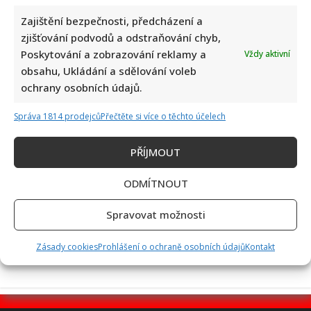
Zajištění bezpečnosti, předcházení a
zjišťování podvodů a odstraňování chyb,
Poskytování a zobrazování reklamy a
Vždy aktivní
Kvíz pro fanoušky Alana Aldy: Je čas zavzpomínat na
obsahu, Ukládání a sdělování voleb
slavného herce a postavu Hawkeyho Pierce
ochrany osobních údajů.
Správa 1814 prodejců
Přečtěte si více o těchto účelech
PŘÍJMOUT
ODMÍTNOUT
Václav Klaus se v televizi zastal Ruska: Jeho obhajoba a
Spravovat možnosti
kritika moderátorky rozdělila společnost
Zásady cookies
Prohlášení o ochraně osobních údajů
Kontakt