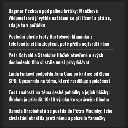
Dagmar Pecková pod palbou kritiky: Mračková
Vildumetzová jí vytkla natáčení se při řízení a ptá se,
zda je to v pořádku
Poslední chvíle Ivety Bartošové: Maminka z
telefonátu cítila zlepšení, poté přišla nejtvrdší rána
Petr Kotvald a Stanislav Hložek otevřeně o svých
důchodech: Oba si stále musí přivydělávat
Linda Finková podpořila Jana Cinu po kritice od člena
SPD: Upozornila na téma, které rozděluje společnost
Test znalostí na téma české pohádky a jejich hlášky:
Úkolem je přiřadit 10/10 výroků ke správným filmům
Daniela Brzobohatá se pustila do Petra Macinky: Jeho
chvástání obrátila proti němu a pobavila fanoušky