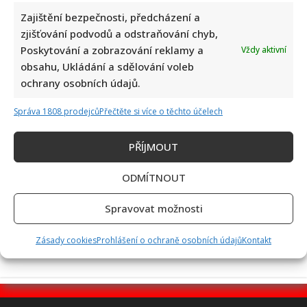
Zajištění bezpečnosti, předcházení a
zjišťování podvodů a odstraňování chyb,
Poskytování a zobrazování reklamy a
Vždy aktivní
Linda Finková podpořila Jana Cinu po kritice od člena SPD:
obsahu, Ukládání a sdělování voleb
Upozornila na téma, které rozděluje společnost
ochrany osobních údajů.
Správa 1808 prodejců
Přečtěte si více o těchto účelech
PŘÍJMOUT
ODMÍTNOUT
Test znalostí na téma české pohádky a jejich hlášky: Úkolem
Spravovat možnosti
je přiřadit 10/10 výroků ke správným filmům
Zásady cookies
Prohlášení o ochraně osobních údajů
Kontakt