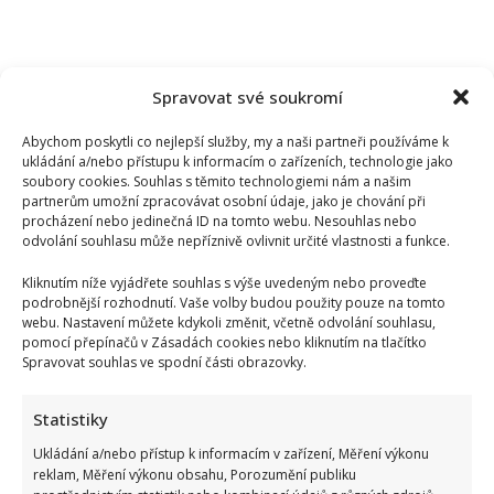
Spravovat své soukromí
Abychom poskytli co nejlepší služby, my a naši partneři používáme k
ukládání a/nebo přístupu k informacím o zařízeních, technologie jako
soubory cookies. Souhlas s těmito technologiemi nám a našim
partnerům umožní zpracovávat osobní údaje, jako je chování při
procházení nebo jedinečná ID na tomto webu. Nesouhlas nebo
odvolání souhlasu může nepříznivě ovlivnit určité vlastnosti a funkce.
Kliknutím níže vyjádřete souhlas s výše uvedeným nebo proveďte
podrobnější rozhodnutí. Vaše volby budou použity pouze na tomto
webu. Nastavení můžete kdykoli změnit, včetně odvolání souhlasu,
pomocí přepínačů v Zásadách cookies nebo kliknutím na tlačítko
Spravovat souhlas ve spodní části obrazovky.
Dagmar Pecková pod palbou kritiky: Mračková Vildumetzová
Statistiky
jí vytkla natáčení se při řízení a ptá se, zda je to v pořádku
Ukládání a/nebo přístup k informacím v zařízení, Měření výkonu
reklam, Měření výkonu obsahu, Porozumění publiku