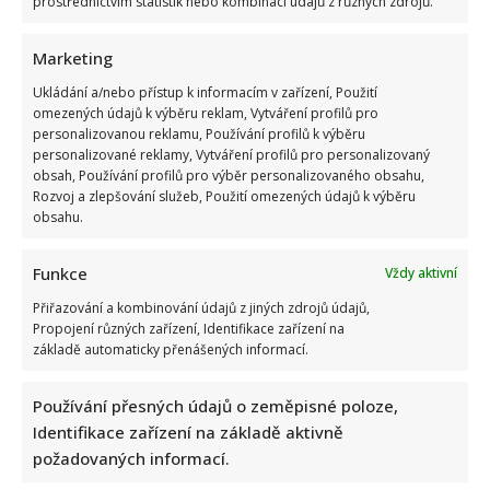
prostřednictvím statistik nebo kombinací údajů z různých zdrojů.
Marketing
Ukládání a/nebo přístup k informacím v zařízení, Použití
omezených údajů k výběru reklam, Vytváření profilů pro
personalizovanou reklamu, Používání profilů k výběru
Poslední chvíle Ivety Bartošové: Maminka z telefonátu
personalizované reklamy, Vytváření profilů pro personalizovaný
cítila zlepšení, poté přišla nejtvrdší rána
obsah, Používání profilů pro výběr personalizovaného obsahu,
Rozvoj a zlepšování služeb, Použití omezených údajů k výběru
obsahu.
Funkce
Vždy aktivní
Přiřazování a kombinování údajů z jiných zdrojů údajů,
Propojení různých zařízení, Identifikace zařízení na
základě automaticky přenášených informací.
Petr Kotvald a Stanislav Hložek otevřeně o svých
důchodech: Oba si stále musí přivydělávat
Používání přesných údajů o zeměpisné poloze,
Identifikace zařízení na základě aktivně
požadovaných informací.