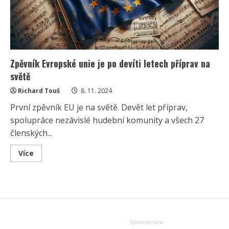
Zpěvník Evropské unie je po devíti letech příprav na
světě
Richard Touš
8. 11. 2024
První zpěvník EU je na světě. Devět let příprav,
spolupráce nezávislé hudební komunity a všech 27
členských...
Read
Více
more
about
Zpěvník
Evropské
unie
je
po
devíti
letech
příprav