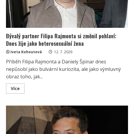
Bývalý partner Filipa Rajmonta si změnil pohlaví:
Dnes žije jako heterosexuální žena
Iveta Kohoutová
12. 7. 2026
Příběh Filipa Rajmonta a Daniely Špinar dnes
nepůsobí jako bulvární kuriozita, ale jako výmluvný
obraz toho, jak...
Read
Více
more
about
Bývalý
partner
Filipa
Rajmonta
si
změnil
pohlaví:
Dnes