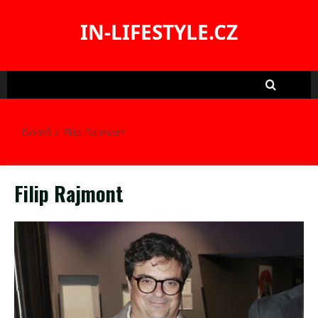
Skip
to
IN-LIFESTYLE.CZ
content
Domů
Filip Rajmont
Filip Rajmont