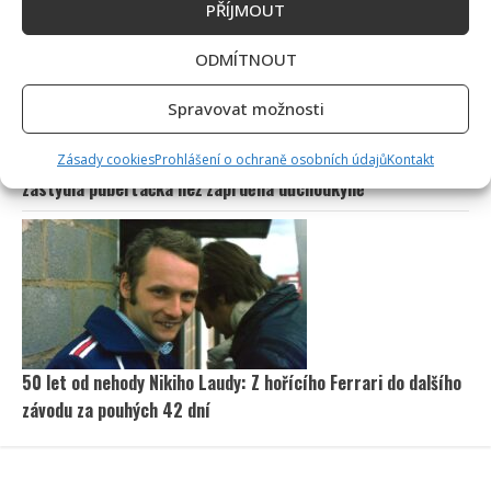
PŘÍJMOUT
ODMÍTNOUT
Spravovat možnosti
Eva Holubová rozjela s dcerou nový podcast: „Radši budu
Zásady cookies
Prohlášení o ochraně osobních údajů
Kontakt
zastydlá puberťačka než zaprděná důchodkyně“
50 let od nehody Nikiho Laudy: Z hořícího Ferrari do dalšího
závodu za pouhých 42 dní