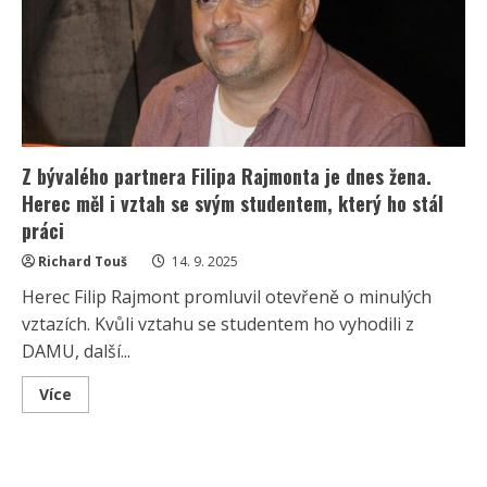
žije
jako
heterosexuální
žena
Z bývalého partnera Filipa Rajmonta je dnes žena.
Herec měl i vztah se svým studentem, který ho stál
práci
Richard Touš
14. 9. 2025
Herec Filip Rajmont promluvil otevřeně o minulých
vztazích. Kvůli vztahu se studentem ho vyhodili z
DAMU, další...
Read
Více
more
about
Z
bývalého
partnera
Filipa