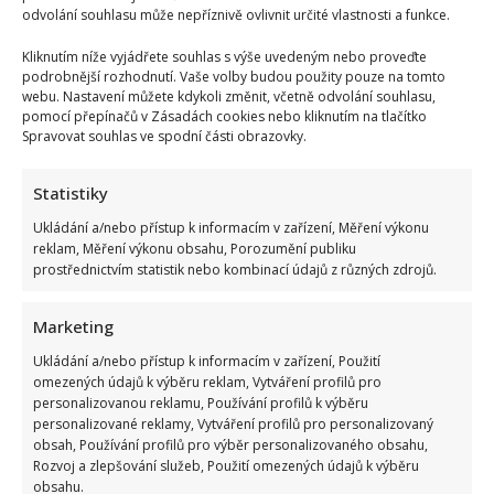
odvolání souhlasu může nepříznivě ovlivnit určité vlastnosti a funkce.
Kliknutím níže vyjádřete souhlas s výše uvedeným nebo proveďte
podrobnější rozhodnutí. Vaše volby budou použity pouze na tomto
webu. Nastavení můžete kdykoli změnit, včetně odvolání souhlasu,
pomocí přepínačů v Zásadách cookies nebo kliknutím na tlačítko
Spravovat souhlas ve spodní části obrazovky.
Statistiky
Ukládání a/nebo přístup k informacím v zařízení, Měření výkonu
reklam, Měření výkonu obsahu, Porozumění publiku
prostřednictvím statistik nebo kombinací údajů z různých zdrojů.
Marketing
Ukládání a/nebo přístup k informacím v zařízení, Použití
omezených údajů k výběru reklam, Vytváření profilů pro
personalizovanou reklamu, Používání profilů k výběru
personalizované reklamy, Vytváření profilů pro personalizovaný
obsah, Používání profilů pro výběr personalizovaného obsahu,
Rozvoj a zlepšování služeb, Použití omezených údajů k výběru
Bydlení Michala Davida ve středomořském stylu: V pražské
obsahu.