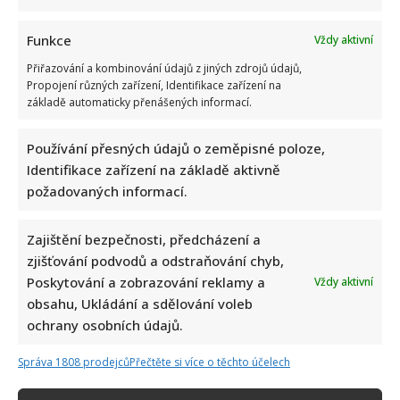
vile ma k dispozici i bazén a vnitřní atrium
Funkce
Vždy aktivní
Přiřazování a kombinování údajů z jiných zdrojů údajů,
Propojení různých zařízení, Identifikace zařízení na
základě automaticky přenášených informací.
Používání přesných údajů o zeměpisné poloze,
Fotokvíz o českých hercích: 10 fotografií prověří, kdo zná
Identifikace zařízení na základě aktivně
slavné tváře domácího filmu opravdu dokonale
požadovaných informací.
Zajištění bezpečnosti, předcházení a
zjišťování podvodů a odstraňování chyb,
Poskytování a zobrazování reklamy a
Vždy aktivní
obsahu, Ukládání a sdělování voleb
ochrany osobních údajů.
Jak dnes žijí členové kapely Maxim Turbulenc: Stále jezdí po
Správa 1808 prodejců
Přečtěte si více o těchto účelech
koncertech, ale největší slávu mají za sebou