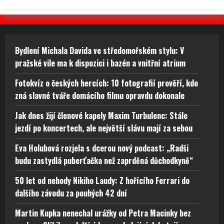
Bydlení Michala Davida ve středomořském stylu: V
pražské vile ma k dispozici i bazén a vnitřní atrium
Fotokvíz o českých hercích: 10 fotografií prověří, kdo
zná slavné tváře domácího filmu opravdu dokonale
Jak dnes žijí členové kapely Maxim Turbulenc: Stále
jezdí po koncertech, ale největší slávu mají za sebou
Eva Holubová rozjela s dcerou nový podcast: „Radši
budu zastydlá puberťačka než zaprděná důchodkyně“
50 let od nehody Nikiho Laudy: Z hořícího Ferrari do
dalšího závodu za pouhých 42 dní
Martin Kupka nenechal urážky od Petra Macinky bez