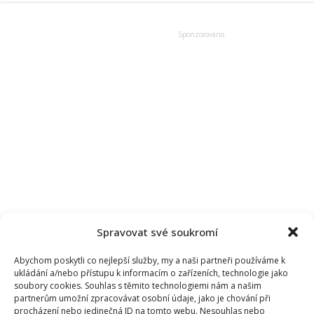
Rajmonta
je
dnes
žena.
Herec
měl
i
vztah
se
svým
studentem,
který
ho
stál
práci
Spravovat své soukromí
Abychom poskytli co nejlepší služby, my a naši partneři používáme k
ukládání a/nebo přístupu k informacím o zařízeních, technologie jako
soubory cookies. Souhlas s těmito technologiemi nám a našim
partnerům umožní zpracovávat osobní údaje, jako je chování při
procházení nebo jedinečná ID na tomto webu. Nesouhlas nebo