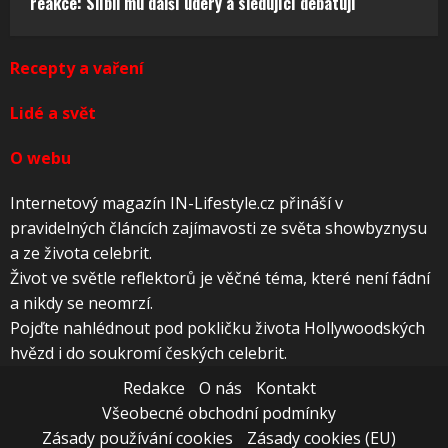
reakce: Slíbil mu další údery a sledující debatují
Recepty a vaření
Lidé a svět
O webu
Internetový magazín IN-Lifestyle.cz přináší v
pravidelných článcích zajímavosti ze světa showbyznysu
a ze života celebrit.
Život ve světle reflektorů je věčné téma, které není fádní
a nikdy se neomrzí.
Pojďte nahlédnout pod pokličku života Hollywoodských
hvězd i do soukromí českých celebrit.
Redakce
O nás
Kontakt
Všeobecné obchodní podmínky
Zásady používání cookies
Zásady cookies (EU)