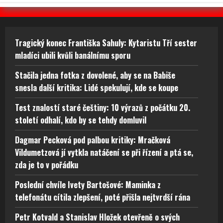
Tragický konec Františka Sahuly: Kytaristu Tří sester
mladíci ubili kvůli banálnímu sporu
Stačila jedna fotka z dovolené, aby se na Babiše
snesla další kritika: Lidé spekulují, kde se koupe
Test znalostí staré češtiny: 10 výrazů z počátku 20.
století odhalí, kdo by se tehdy domluvil
Dagmar Pecková pod palbou kritiky: Mračková
Vildumetzová jí vytkla natáčení se při řízení a ptá se,
zda je to v pořádku
Poslední chvíle Ivety Bartošové: Maminka z
telefonátu cítila zlepšení, poté přišla nejtvrdší rána
Petr Kotvald a Stanislav Hložek otevřeně o svých