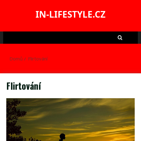
Skip
to
IN-LIFESTYLE.CZ
content
Domů
Flirtování
Flirtování