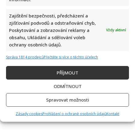
Zajištění bezpečnosti, předcházení a
zjišťování podvodů a odstraňování chyb,
Poskytování a zobrazování reklamy a
Vždy aktivní
Dagmar Pecková pod palbou kritiky: Mračková Vildumetzová
obsahu, Ukládání a sdělování voleb
jí vytkla natáčení se při řízení a ptá se, zda je to v pořádku
ochrany osobních údajů.
Správa 1814 prodejců
Přečtěte si více o těchto účelech
PŘÍJMOUT
ODMÍTNOUT
Spravovat možnosti
Poslední chvíle Ivety Bartošové: Maminka z telefonátu
cítila zlepšení, poté přišla nejtvrdší rána
Zásady cookies
Prohlášení o ochraně osobních údajů
Kontakt