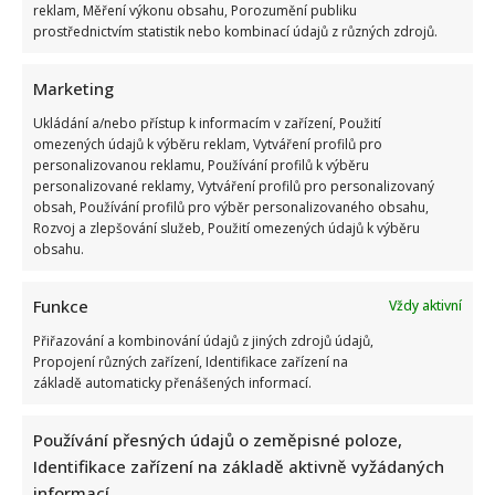
reklam, Měření výkonu obsahu, Porozumění publiku
prostřednictvím statistik nebo kombinací údajů z různých zdrojů.
Marketing
Ukládání a/nebo přístup k informacím v zařízení, Použití
omezených údajů k výběru reklam, Vytváření profilů pro
personalizovanou reklamu, Používání profilů k výběru
Stačila jedna fotka z dovolené, aby se na Babiše snesla další
personalizované reklamy, Vytváření profilů pro personalizovaný
kritika: Lidé spekulují, kde se koupe
obsah, Používání profilů pro výběr personalizovaného obsahu,
Rozvoj a zlepšování služeb, Použití omezených údajů k výběru
obsahu.
Funkce
Vždy aktivní
Přiřazování a kombinování údajů z jiných zdrojů údajů,
Propojení různých zařízení, Identifikace zařízení na
základě automaticky přenášených informací.
Test znalostí staré češtiny: 10 výrazů z počátku 20. století
odhalí, kdo by se tehdy domluvil
Používání přesných údajů o zeměpisné poloze,
Identifikace zařízení na základě aktivně vyžádaných
informací.