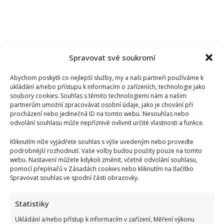
Spravovat své soukromí
Abychom poskytli co nejlepší služby, my a naši partneři používáme k
ukládání a/nebo přístupu k informacím o zařízeních, technologie jako
soubory cookies. Souhlas s těmito technologiemi nám a našim
partnerům umožní zpracovávat osobní údaje, jako je chování při
procházení nebo jedinečná ID na tomto webu. Nesouhlas nebo
odvolání souhlasu může nepříznivě ovlivnit určité vlastnosti a funkce.
Kliknutím níže vyjádřete souhlas s výše uvedeným nebo proveďte
podrobnější rozhodnutí. Vaše volby budou použity pouze na tomto
webu. Nastavení můžete kdykoli změnit, včetně odvolání souhlasu,
pomocí přepínačů v Zásadách cookies nebo kliknutím na tlačítko
Spravovat souhlas ve spodní části obrazovky.
Tragický konec Františka Sahuly: Kytaristu Tří sester
Statistiky
mladíci ubili kvůli banálnímu sporu
Ukládání a/nebo přístup k informacím v zařízení, Měření výkonu