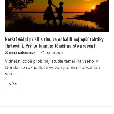
Norští vědci přišli s tím, že odhalili nejlepší taktiky
flirtování. Prý to funguje téměř na sto procent
Iveta Kohoutová
30. 10. 2024
V dnešní době probíhají studie téměř na všeho. V
Norsku se rozhodli, že vytvoří poměrně obsáhlou
studii...
Read
Více
more
about
Norští
vědci
přišli
s
tím,
že