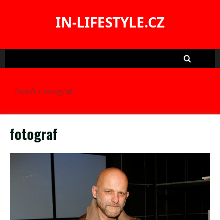
Skip
to
IN-LIFESTYLE.CZ
content
Domů
fotograf
fotograf