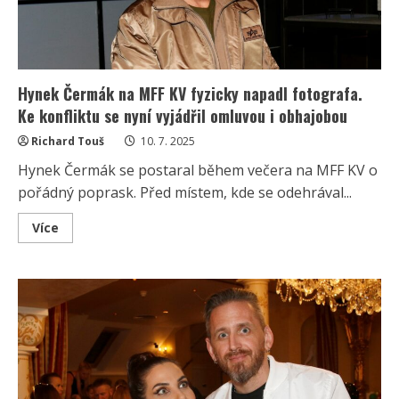
Hynek Čermák na MFF KV fyzicky napadl fotografa.
Ke konfliktu se nyní vyjádřil omluvou i obhajobou
Richard Touš
10. 7. 2025
Hynek Čermák se postaral během večera na MFF KV o
pořádný poprask. Před místem, kde se odehrával...
Read
Více
more
about
Hynek
Čermák
na
MFF
KV
fyzicky
napadl
fotografa.
Ke
konfliktu
se