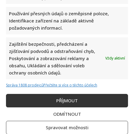
Používání přesných údajů o zeměpisné poloze,
Identifikace zařízení na základě aktivně
požadovaných informací.
Eva Holubová rozjela s dcerou nový podcast: „Radši budu
zastydlá puberťačka než zaprděná důchodkyně“
Zajištění bezpečnosti, předcházení a
zjišťování podvodů a odstraňování chyb,
Poskytování a zobrazování reklamy a
Vždy aktivní
obsahu, Ukládání a sdělování voleb
ochrany osobních údajů.
Správa 1808 prodejců
Přečtěte si více o těchto účelech
50 let od nehody Nikiho Laudy: Z hořícího Ferrari do dalšího
závodu za pouhých 42 dní
PŘÍJMOUT
ODMÍTNOUT
Spravovat možnosti