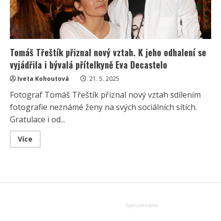
nyní
vyjádřil
omluvou
i
obhajobou
Tomáš Třeštík přiznal nový vztah. K jeho odhalení se
vyjádřila i bývalá přítelkyně Eva Decastelo
Iveta Kohoutová
21. 5. 2025
Fotograf Tomáš Třeštík přiznal nový vztah sdílením
fotografie neznámé ženy na svých sociálních sítích.
Gratulace i od...
Read
Více
more
about
Tomáš
Třeštík
přiznal
nový
vztah.
K
jeho
odhalení
se