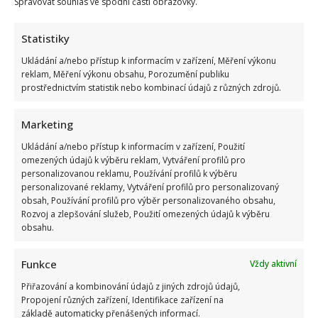
Spravovat souhlas ve spodní části obrazovky.
Statistiky
Ukládání a/nebo přístup k informacím v zařízení, Měření výkonu
reklam, Měření výkonu obsahu, Porozumění publiku
prostřednictvím statistik nebo kombinací údajů z různých zdrojů.
Marketing
Ukládání a/nebo přístup k informacím v zařízení, Použití
omezených údajů k výběru reklam, Vytváření profilů pro
personalizovanou reklamu, Používání profilů k výběru
personalizované reklamy, Vytváření profilů pro personalizovaný
obsah, Používání profilů pro výběr personalizovaného obsahu,
Rozvoj a zlepšování služeb, Použití omezených údajů k výběru
obsahu.
Jak dnes žijí členové kapely Maxim Turbulenc: Stále jezdí po
Funkce
Vždy aktivní
koncertech, ale největší slávu mají za sebou
Přiřazování a kombinování údajů z jiných zdrojů údajů,
Propojení různých zařízení, Identifikace zařízení na
základě automaticky přenášených informací.