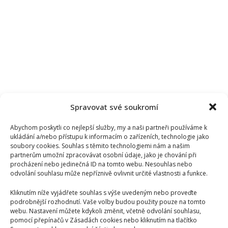
vyjádřila
i
bývalá
přítelkyně
Eva
Decastelo
Spravovat své soukromí
Abychom poskytli co nejlepší služby, my a naši partneři používáme k
ukládání a/nebo přístupu k informacím o zařízeních, technologie jako
soubory cookies. Souhlas s těmito technologiemi nám a našim
partnerům umožní zpracovávat osobní údaje, jako je chování při
procházení nebo jedinečná ID na tomto webu. Nesouhlas nebo
odvolání souhlasu může nepříznivě ovlivnit určité vlastnosti a funkce.
Kliknutím níže vyjádřete souhlas s výše uvedeným nebo proveďte
podrobnější rozhodnutí. Vaše volby budou použity pouze na tomto
webu. Nastavení můžete kdykoli změnit, včetně odvolání souhlasu,
pomocí přepínačů v Zásadách cookies nebo kliknutím na tlačítko