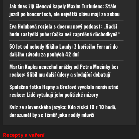
Jak dnes žijí členové kapely Maxim Turbulenc: Stále
jezdí po koncertech, ale největší slávu mají za sebou
Eva Holubová rozjela s dcerou nový podcast: „Radši
budu zastydlá puberťačka než zaprděná důchodkyně“
50 let od nehody Nikiho Laudy: Z hořícího Ferrari do
dalšího závodu za pouhých 42 dní
Martin Kupka nenechal urážky od Petra Macinky bez
reakce: Slíbil mu další údery a sledující debatují
Společná fotka Hejmy a Brožové vyvolala nenávistné
reakce: Lidé vytahují jeho politické názory
Kvíz ze slovenského jazyka: Kdo získá 10 z 10 bodů,
dorozuměl by se téměř jako rodilý mluvčí
Recepty a vaření