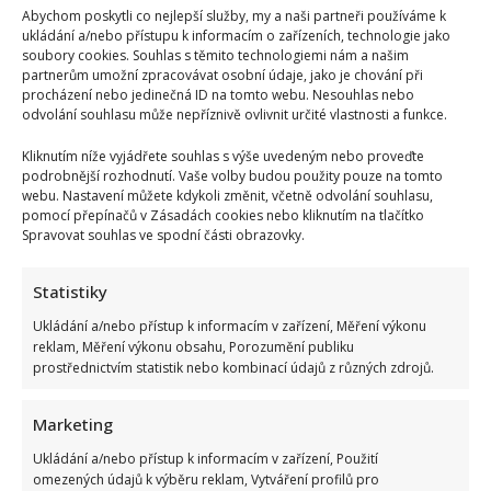
Moniky
Abychom poskytli co nejlepší služby, my a naši partneři používáme k
se
ukládání a/nebo přístupu k informacím o zařízeních, technologie jako
profiluje
po
soubory cookies. Souhlas s těmito technologiemi nám a našim
tatínkovi
partnerům umožní zpracovávat osobní údaje, jako je chování při
procházení nebo jedinečná ID na tomto webu. Nesouhlas nebo
odvolání souhlasu může nepříznivě ovlivnit určité vlastnosti a funkce.
Kliknutím níže vyjádřete souhlas s výše uvedeným nebo proveďte
podrobnější rozhodnutí. Vaše volby budou použity pouze na tomto
webu. Nastavení můžete kdykoli změnit, včetně odvolání souhlasu,
pomocí přepínačů v Zásadách cookies nebo kliknutím na tlačítko
Spravovat souhlas ve spodní části obrazovky.
Statistiky
Ukládání a/nebo přístup k informacím v zařízení, Měření výkonu
reklam, Měření výkonu obsahu, Porozumění publiku
prostřednictvím statistik nebo kombinací údajů z různých zdrojů.
Marketing
Ukládání a/nebo přístup k informacím v zařízení, Použití
omezených údajů k výběru reklam, Vytváření profilů pro