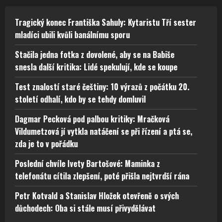
Tragický konec Františka Sahuly: Kytaristu Tří sester
mladíci ubili kvůli banálnímu sporu
Stačila jedna fotka z dovolené, aby se na Babiše
snesla další kritika: Lidé spekulují, kde se koupe
Test znalostí staré češtiny: 10 výrazů z počátku 20.
století odhalí, kdo by se tehdy domluvil
Dagmar Pecková pod palbou kritiky: Mračková
Vildumetzová jí vytkla natáčení se při řízení a ptá se,
zda je to v pořádku
Poslední chvíle Ivety Bartošové: Maminka z
telefonátu cítila zlepšení, poté přišla nejtvrdší rána
Petr Kotvald a Stanislav Hložek otevřeně o svých
důchodech: Oba si stále musí přivydělávat