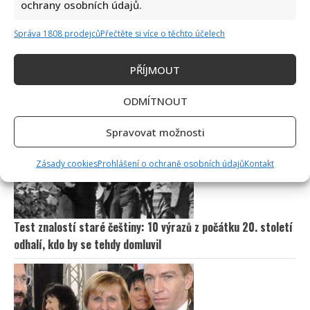
ochrany osobních údajů.
Správa 1808 prodejců
Přečtěte si více o těchto účelech
PŘÍJMOUT
Stačila jedna fotka z dovolené, aby se na Babiše snesla další
kritika: Lidé spekulují, kde se koupe
ODMÍTNOUT
Spravovat možnosti
Zásady cookies
Prohlášení o ochraně osobních údajů
Kontakt
Test znalostí staré češtiny: 10 výrazů z počátku 20. století
odhalí, kdo by se tehdy domluvil