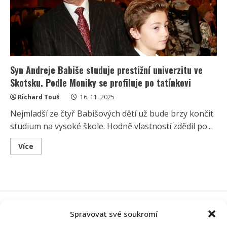
U
adventního
věnce
šla
politika
stranou
Syn Andreje Babiše studuje prestižní univerzitu ve
Skotsku. Podle Moniky se profiluje po tatínkovi
Richard Touš
16. 11. 2025
Nejmladší ze čtyř Babišových dětí už bude brzy končit
studium na vysoké škole. Hodně vlastností zdědil po...
Read
Více
more
about
Syn
Andreje
Babiše
studuje
prestižní
univerzitu
ve
Spravovat své soukromí
Skotsku.
Podle