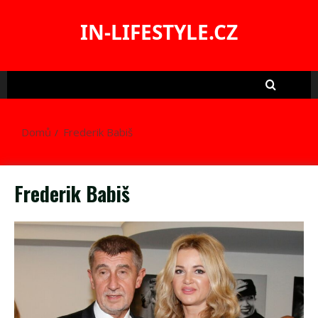
Skip
to
IN-LIFESTYLE.CZ
content
Domů
Frederik Babiš
Frederik Babiš