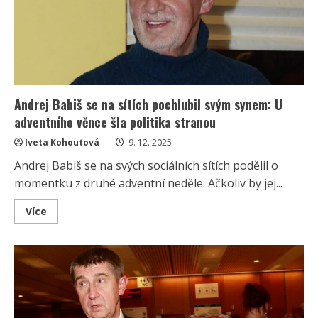
chystají
se
společně
i
do
Ankary
Andrej Babiš se na sítích pochlubil svým synem: U
adventního věnce šla politika stranou
Iveta Kohoutová
9. 12. 2025
Andrej Babiš se na svých sociálních sítích podělil o
momentku z druhé adventní neděle. Ačkoliv by jej...
Read
Více
more
about
Andrej
Babiš
se
na
sítích
pochlubil
svým
synem: