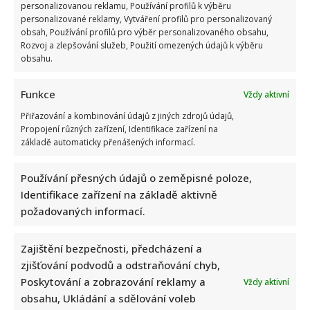
personalizovanou reklamu, Používání profilů k výběru
personalizované reklamy, Vytváření profilů pro personalizovaný
obsah, Používání profilů pro výběr personalizovaného obsahu,
Rozvoj a zlepšování služeb, Použití omezených údajů k výběru
obsahu.
Funkce
Vždy aktivní
Přiřazování a kombinování údajů z jiných zdrojů údajů,
Propojení různých zařízení, Identifikace zařízení na
základě automaticky přenášených informací.
Používání přesných údajů o zeměpisné poloze,
Identifikace zařízení na základě aktivně
požadovaných informací.
Tragický konec Františka Sahuly: Kytaristu Tří sester
Zajištění bezpečnosti, předcházení a
mladíci ubili kvůli banálnímu sporu
zjišťování podvodů a odstraňování chyb,
Poskytování a zobrazování reklamy a
Vždy aktivní
obsahu, Ukládání a sdělování voleb