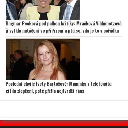
Dagmar Pecková pod palbou kritiky: Mračková Vildumetzová
jí vytkla natáčení se při řízení a ptá se, zda je to v pořádku
Poslední chvíle Ivety Bartošové: Maminka z telefonátu
cítila zlepšení, poté přišla nejtvrdší rána