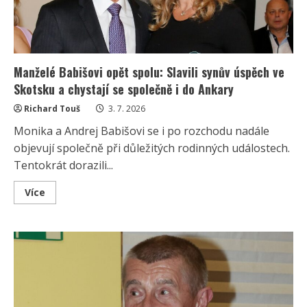
Manželé Babišovi opět spolu: Slavili synův úspěch ve
Skotsku a chystají se společně i do Ankary
Richard Touš
3. 7. 2026
Monika a Andrej Babišovi se i po rozchodu nadále
objevují společně při důležitých rodinných událostech.
Tentokrát dorazili...
Read
Více
more
about
Manželé
Babišovi
opět
spolu:
Slavili
synův
úspěch
ve
Skotsku
a