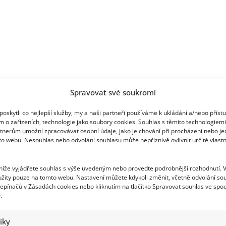
Spravovat své soukromí
oskytli co nejlepší služby, my a naši partneři používáme k ukládání a/nebo příst
m o zařízeních, technologie jako soubory cookies. Souhlas s těmito technologiem
tnerům umožní zpracovávat osobní údaje, jako je chování při procházení nebo j
to webu. Nesouhlas nebo odvolání souhlasu může nepříznivě ovlivnit určité vlastn
 níže vyjádřete souhlas s výše uvedeným nebo proveďte podrobnější rozhodnutí. 
žity pouze na tomto webu. Nastavení můžete kdykoli změnit, včetně odvolání so
epínačů v Zásadách cookies nebo kliknutím na tlačítko Spravovat souhlas ve spod
.
tiky