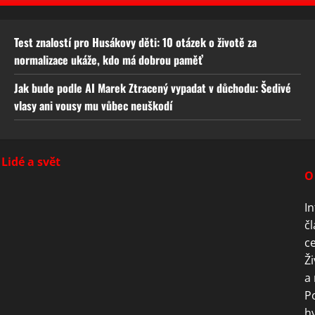
Test znalostí pro Husákovy děti: 10 otázek o životě za
normalizace ukáže, kdo má dobrou paměť
Jak bude podle AI Marek Ztracený vypadat v důchodu: Šedivé
vlasy ani vousy mu vůbec neuškodí
Lidé a svět
O
In
čl
ce
Ži
a 
P
hv