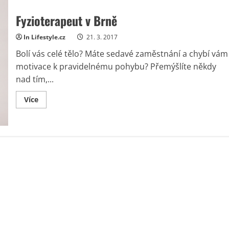
Fyzioterapeut v Brně
In Lifestyle.cz
21. 3. 2017
Bolí vás celé tělo? Máte sedavé zaměstnání a chybí vám
motivace k pravidelnému pohybu? Přemýšlíte někdy
nad tím,...
Read
Více
more
about
Fyzioterapeut
v
Brně