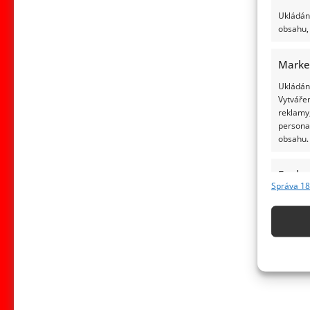
Ukládání
obsahu, 
Marke
Ukládání
Vytvářen
reklamy,
persona
obsahu.
Funkc
Správa 18
Přiřazov
Identifi
Použív
základ
Zajišt