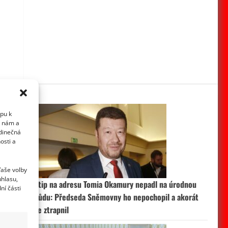
upu k
i nám a
edinečná
osti a
Vaše volby
uhlasu,
Vtip na adresu Tomia Okamury nepadl na úrodnou
ní části
půdu: Předseda Sněmovny ho nepochopil a akorát
se ztrapnil