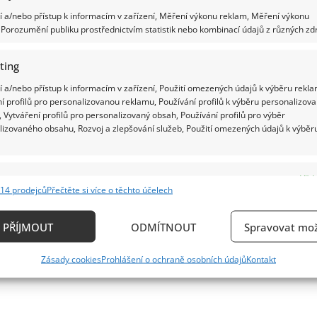
 a/nebo přístup k informacím v zařízení, Měření výkonu reklam, Měření výkonu
Porozumění publiku prostřednictvím statistik nebo kombinací údajů z různých zdr
ting
 a/nebo přístup k informacím v zařízení, Použití omezených údajů k výběru rekla
í profilů pro personalizovanou reklamu, Používání profilů k výběru personalizov
 Vytváření profilů pro personalizovaný obsah, Používání profilů pro výběr
lizovaného obsahu, Rozvoj a zlepšování služeb, Použití omezených údajů k výběr
e
Vždy
14 prodejců
Přečtěte si více o těchto účelech
ání a kombinování údajů z jiných zdrojů údajů, Propojení různých zařízení,
kace zařízení na základě automaticky přenášených informací.
PŘÍJMOUT
ODMÍTNOUT
Spravovat mož
ání přesných údajů o zeměpisné poloze, Identifikace zařízení n
Zásady cookies
Prohlášení o ochraně osobních údajů
Kontakt
ě aktivně vyžádaných informací.
ění bezpečnosti, předcházení a zjišťování podvodů a