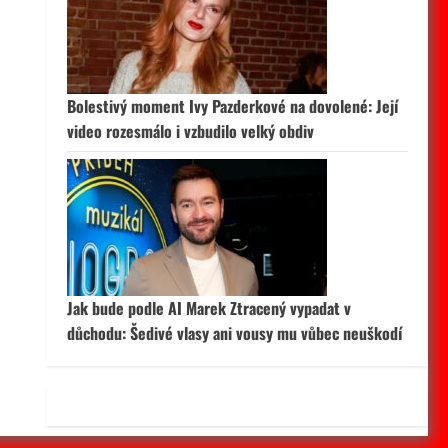
 aktivní
Bolestivý moment Ivy Pazderkové na dovolené: Její
video rozesmálo i vzbudilo velký obdiv
Jak bude podle AI Marek Ztracený vypadat v
důchodu: Šedivé vlasy ani vousy mu vůbec neuškodí