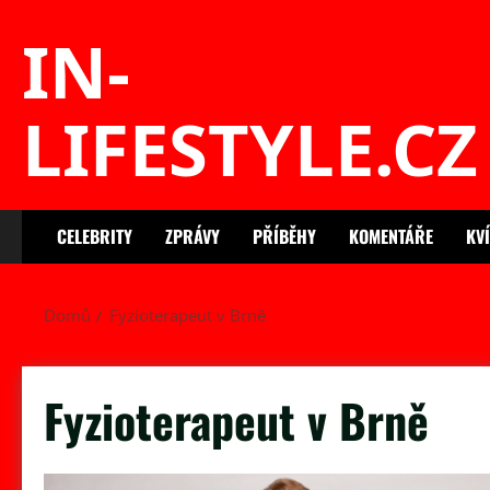
Skip
IN-
to
content
LIFESTYLE.CZ
CELEBRITY
ZPRÁVY
PŘÍBĚHY
KOMENTÁŘE
KV
Domů
Fyzioterapeut v Brně
Fyzioterapeut v Brně