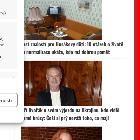
ojů.
m,
Test znalostí pro Husákovy děti: 10 otázek o životě
ané
za normalizace ukáže, kdo má dobrou paměť
u
 aktivní
nosti
Jiří Dvořák o svém výjezdu na Ukrajinu, kde viděl
a
samé hrůzy: Češi si prý neváží toho, co mají