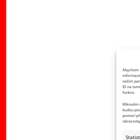
Abychom p
informací
našim par
ID na tom
funkce.
Kliknutím
budou pou
pomocí př
obrazovky
Statis