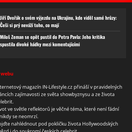
Jiří Dvořák o svém výjezdu na Ukrajinu, kde viděl samé hrůzy:
Češi si prý neváží toho, co mají
Miloš Zeman se opět pustil do Petra Pavla: Jeho kritika
spustila divoké hádky mezi komentujícími
 webu
ternetový magazín IN-Lifestyle.cz přináší v pravidelných
áncích zajímavosti ze světa showbyznysu a ze života
lebrit.
vot ve světle reflektorů je věčné téma, které není fádní
nikdy se neomrzí.
ojďte nahlédnout pod pokličku života Hollywoodských
ězd i do soukromí českých celebrit.