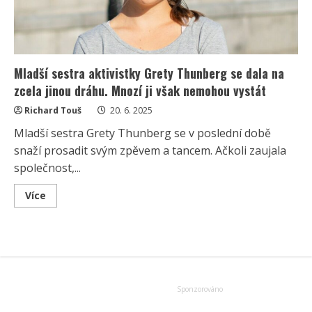
Mladší sestra aktivistky Grety Thunberg se dala na
zcela jinou dráhu. Mnozí ji však nemohou vystát
Richard Touš
20. 6. 2025
Mladší sestra Grety Thunberg se v poslední době
snaží prosadit svým zpěvem a tancem. Ačkoli zaujala
společnost,...
Read
Více
more
about
Mladší
sestra
aktivistky
Grety
Thunberg
se
dala
na
zcela
jinou