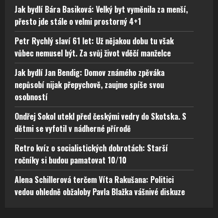
Jak bydlí Bára Basiková: Velký byt vyměnila za menší,
přesto jde stále o velmi prostorný 4+1
Petr Rychlý slaví 61 let: Už nějakou dobu tu však
vůbec nemusel být. Za svůj život vděčí manželce
Jak bydlí Jan Bendig: Domov známého zpěváka
nepůsobí nijak přepychově, zaujme spíše svou
osobností
Ondřej Sokol utekl před českými vedry do Skotska. S
dětmi se vyfotil v nádherné přírodě
Retro kvíz o socialistických dobrotách: Starší
ročníky si budou pamatovat 10/10
Alena Schillerová terčem Víta Rakušana: Politici
vedou ohledně obžaloby Pavla Blažka vášnivé diskuze