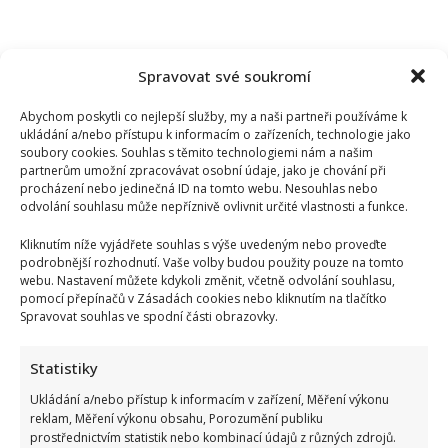
Spravovat své soukromí
Abychom poskytli co nejlepší služby, my a naši partneři používáme k
ukládání a/nebo přístupu k informacím o zařízeních, technologie jako
soubory cookies. Souhlas s těmito technologiemi nám a našim
partnerům umožní zpracovávat osobní údaje, jako je chování při
procházení nebo jedinečná ID na tomto webu. Nesouhlas nebo
odvolání souhlasu může nepříznivě ovlivnit určité vlastnosti a funkce.
Kliknutím níže vyjádřete souhlas s výše uvedeným nebo proveďte
podrobnější rozhodnutí. Vaše volby budou použity pouze na tomto
webu. Nastavení můžete kdykoli změnit, včetně odvolání souhlasu,
pomocí přepínačů v Zásadách cookies nebo kliknutím na tlačítko
Spravovat souhlas ve spodní části obrazovky.
Jak bydlí Bára Basiková: Velký byt vyměnila za menší, přesto
Statistiky
jde stále o velmi prostorný 4+1
Ukládání a/nebo přístup k informacím v zařízení, Měření výkonu
reklam, Měření výkonu obsahu, Porozumění publiku
prostřednictvím statistik nebo kombinací údajů z různých zdrojů.