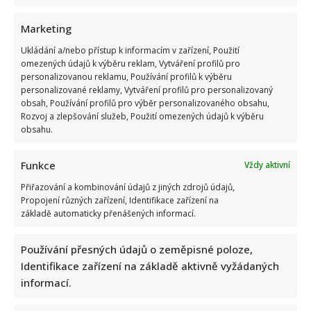
Marketing
Ukládání a/nebo přístup k informacím v zařízení, Použití
omezených údajů k výběru reklam, Vytváření profilů pro
Petr Rychlý slaví 61 let: Už nějakou dobu tu však vůbec
personalizovanou reklamu, Používání profilů k výběru
nemusel být. Za svůj život vděčí manželce
personalizované reklamy, Vytváření profilů pro personalizovaný
obsah, Používání profilů pro výběr personalizovaného obsahu,
Rozvoj a zlepšování služeb, Použití omezených údajů k výběru
obsahu.
Funkce
Vždy aktivní
Přiřazování a kombinování údajů z jiných zdrojů údajů,
Propojení různých zařízení, Identifikace zařízení na
Jak bydlí Jan Bendig: Domov známého zpěváka nepůsobí
základě automaticky přenášených informací.
nijak přepychově, zaujme spíše svou osobností
Používání přesných údajů o zeměpisné poloze,
Identifikace zařízení na základě aktivně vyžádaných
informací.