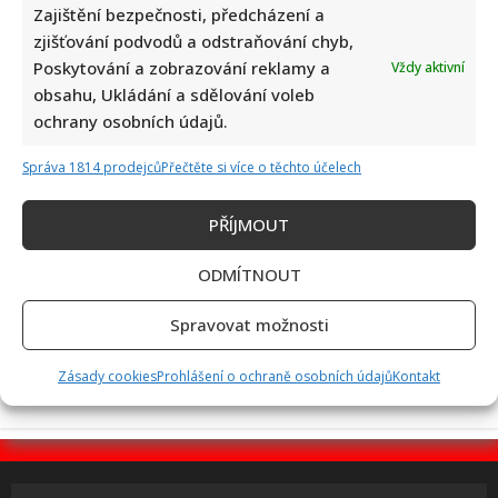
Zajištění bezpečnosti, předcházení a
zjišťování podvodů a odstraňování chyb,
Ondřej Sokol utekl před českými vedry do Skotska. S dětmi
Poskytování a zobrazování reklamy a
Vždy aktivní
se vyfotil v nádherné přírodě
obsahu, Ukládání a sdělování voleb
ochrany osobních údajů.
Správa 1814 prodejců
Přečtěte si více o těchto účelech
PŘÍJMOUT
ODMÍTNOUT
Retro kvíz o socialistických dobrotách: Starší ročníky si
budou pamatovat 10/10
Spravovat možnosti
Zásady cookies
Prohlášení o ochraně osobních údajů
Kontakt