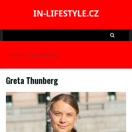
Skip
to
IN-LIFESTYLE.CZ
content
Domů
Greta Thunberg
Greta Thunberg