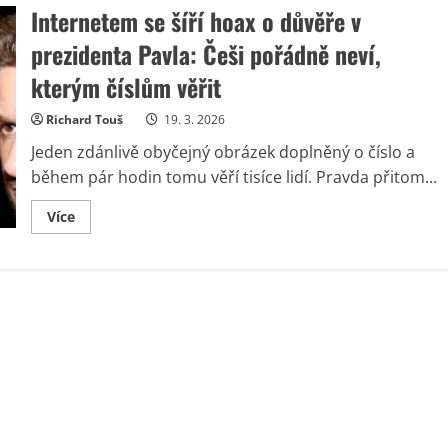
Internetem se šíří hoax o důvěře v
prezidenta Pavla: Češi pořádně neví,
kterým číslům věřit
Richard Touš
19. 3. 2026
Jeden zdánlivě obyčejný obrázek doplněný o číslo a
během pár hodin tomu věří tisíce lidí. Pravda přitom...
Read
Více
more
about
Internetem
se
šíří
hoax
o
důvěře
v
prezidenta
Pavla:
Češi
pořádně
neví,
kterým
číslům