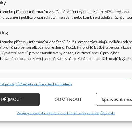
tiky
 a/nebo přístup k informacím v zařízení, Měření výkonu reklam, Měření výkonu
Porozumění publiku prostřednictvím statistik nebo kombinací údajů z různých zdr
ting
 a/nebo přístup k informacím v zařízení, Použití omezených údajů k výběru rekla
í profilů pro personalizovanou reklamu, Používání profilů k výběru personalizov
 Vytváření profilů pro personalizovaný obsah, Používání profilů pro výběr
lizovaného obsahu, Rozvoj a zlepšování služeb, Použití omezených údajů k výběr
e
Vždy
14 prodejců
Přečtěte si více o těchto účelech
ání a kombinování údajů z jiných zdrojů údajů, Propojení různých zařízení,
kace zařízení na základě automaticky přenášených informací.
PŘÍJMOUT
ODMÍTNOUT
Spravovat mož
ání přesných údajů o zeměpisné poloze, Identifikace zařízení n
Zásady cookies
Prohlášení o ochraně osobních údajů
Kontakt
ě aktivně vyžádaných informací.