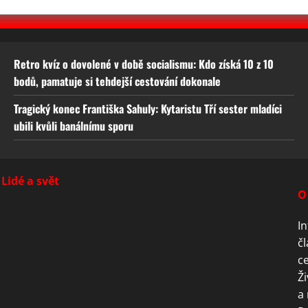
Retro kvíz o dovolené v době socialismu: Kdo získá 10 z 10
bodů, pamatuje si tehdejší cestování dokonale
Tragický konec Františka Sahuly: Kytaristu Tří sester mladíci
ubili kvůli banálnímu sporu
Lidé a svět
O
In
čl
ce
Ži
a 