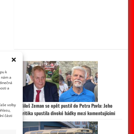
upu k
i nám a
edinečná
osti a
Vaše volby
Miloš Zeman se opět pustil do Petra Pavla: Jeho
uhlasu,
kritika spustila divoké hádky mezi komentujícími
ní části