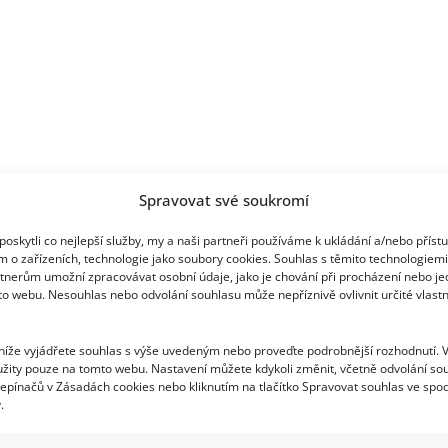
věřit
Spravovat své soukromí
oskytli co nejlepší služby, my a naši partneři používáme k ukládání a/nebo příst
m o zařízeních, technologie jako soubory cookies. Souhlas s těmito technologiem
tnerům umožní zpracovávat osobní údaje, jako je chování při procházení nebo j
to webu. Nesouhlas nebo odvolání souhlasu může nepříznivě ovlivnit určité vlastn
 níže vyjádřete souhlas s výše uvedeným nebo proveďte podrobnější rozhodnutí. 
žity pouze na tomto webu. Nastavení můžete kdykoli změnit, včetně odvolání so
epínačů v Zásadách cookies nebo kliknutím na tlačítko Spravovat souhlas ve spod
.