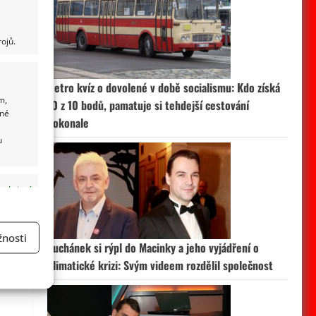
ojů.
Retro kvíz o dovolené v době socialismu: Kdo získá
m,
10 z 10 bodů, pamatuje si tehdejší cestování
ané
dokonale
u
 aktivní
nosti
Suchánek si rýpl do Macinky a jeho vyjádření o
a
klimatické krizi: Svým videem rozdělil společnost