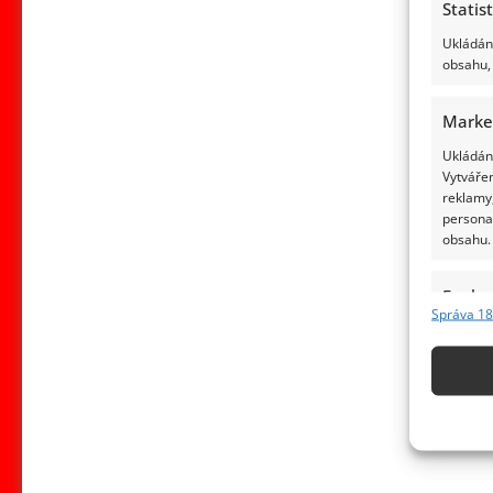
Statis
Ukládání
obsahu, 
Marke
Ukládání
Vytvářen
reklamy,
persona
obsahu.
Funkc
Správa 18
Přiřazov
Identifi
Použív
základ