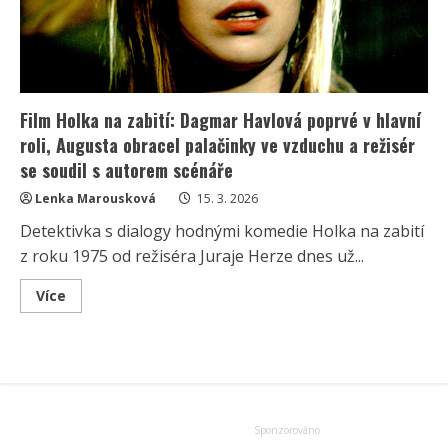
Film Holka na zabití: Dagmar Havlová poprvé v hlavní
roli, Augusta obracel palačinky ve vzduchu a režisér
se soudil s autorem scénáře
Lenka Marousková
15. 3. 2026
Detektivka s dialogy hodnými komedie Holka na zabití
z roku 1975 od režiséra Juraje Herze dnes už...
Read
Více
more
about
Film
Holka
na
zabití:
Dagmar
Havlová
poprvé
v