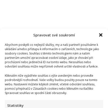
Spravovat své soukromí
Abychom poskytli co nejlepší služby, my a naši partneři používáme k
ukládání a/nebo přístupu k informacím o zařízeních, technologie jako
soubory cookies. Souhlas s těmito technologiemi nám a našim
partnerům umožní zpracovávat osobní údaje, jako je chování při
procházení nebo jedinečná ID na tomto webu. Nesouhlas nebo
odvolání souhlasu může nepříznivě ovlivnit určité vlastnosti a funkce.
Kliknutím níže vyjádřete souhlas s výše uvedeným nebo proveďte
podrobnější rozhodnutí. Vaše volby budou použity pouze na tomto
webu. Nastavení můžete kdykoli změnit, včetně odvolání souhlasu,
Aleš Brichta otevřeně o svých zdravotních problémech: Je
pomocí přepínačů v Zásadách cookies nebo kliknutím na tlačítko
Spravovat souhlas ve spodní části obrazovky.
téměř slepý a potřebuje neustálou péči
Statistiky