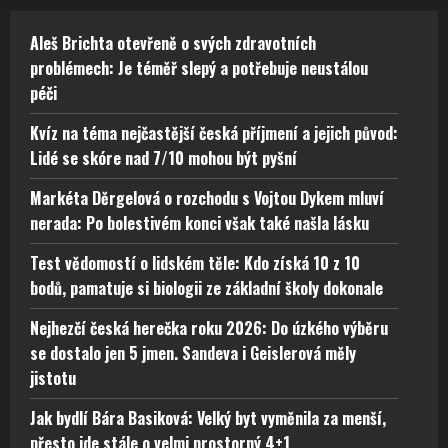
Aleš Brichta otevřeně o svých zdravotních
problémech: Je téměř slepý a potřebuje neustálou
péči
Kvíz na téma nejčastější česká příjmení a jejich původ:
Lidé se skóre nad 7/10 mohou být pyšní
Markéta Děrgelová o rozchodu s Vojtou Dykem mluví
nerada: Po bolestivém konci však také našla lásku
Test vědomostí o lidském těle: Kdo získá 10 z 10
bodů, pamatuje si biologii ze základní školy dokonale
Nejhezčí česká herečka roku 2026: Do úzkého výběru
se dostalo jen 5 jmen. Sandeva i Geislerová měly
jistotu
Jak bydlí Bára Basiková: Velký byt vyměnila za menší,
přesto jde stále o velmi prostorný 4+1