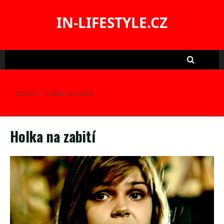
Skip
to
IN-LIFESTYLE.CZ
content
Domů
Holka na zabití
Holka na zabití