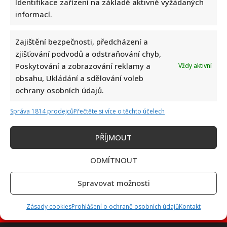
Identifikace zařízení na základě aktivně vyžádaných
informací.
Zajištění bezpečnosti, předcházení a
Test vědomostí o lidském těle: Kdo získá 10 z 10 bodů,
zjišťování podvodů a odstraňování chyb,
pamatuje si biologii ze základní školy dokonale
Poskytování a zobrazování reklamy a
Vždy aktivní
obsahu, Ukládání a sdělování voleb
ochrany osobních údajů.
Správa 1814 prodejců
Přečtěte si více o těchto účelech
PŘÍJMOUT
Nejhezčí česká herečka roku 2026: Do úzkého výběru se
dostalo jen 5 jmen. Sandeva i Geislerová měly jistotu
ODMÍTNOUT
Spravovat možnosti
Zásady cookies
Prohlášení o ochraně osobních údajů
Kontakt