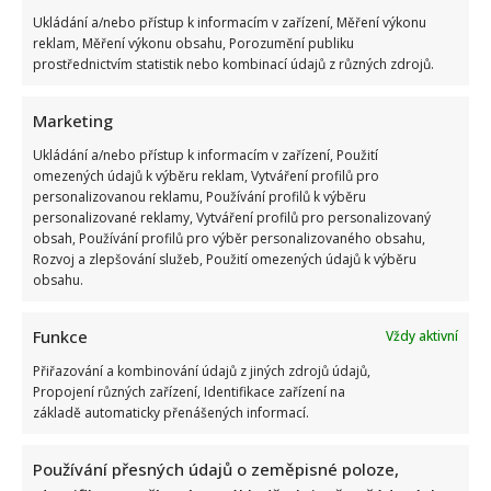
Ukládání a/nebo přístup k informacím v zařízení, Měření výkonu
reklam, Měření výkonu obsahu, Porozumění publiku
prostřednictvím statistik nebo kombinací údajů z různých zdrojů.
Marketing
Kvíz na téma nejčastější česká příjmení a jejich původ: Lidé
Ukládání a/nebo přístup k informacím v zařízení, Použití
se skóre nad 7/10 mohou být pyšní
omezených údajů k výběru reklam, Vytváření profilů pro
personalizovanou reklamu, Používání profilů k výběru
personalizované reklamy, Vytváření profilů pro personalizovaný
obsah, Používání profilů pro výběr personalizovaného obsahu,
Rozvoj a zlepšování služeb, Použití omezených údajů k výběru
obsahu.
Funkce
Vždy aktivní
Markéta Děrgelová o rozchodu s Vojtou Dykem mluví
Přiřazování a kombinování údajů z jiných zdrojů údajů,
nerada: Po bolestivém konci však také našla lásku
Propojení různých zařízení, Identifikace zařízení na
základě automaticky přenášených informací.
Používání přesných údajů o zeměpisné poloze,