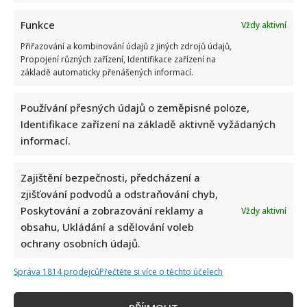
Funkce
Vždy aktivní
Přiřazování a kombinování údajů z jiných zdrojů údajů,
Propojení různých zařízení, Identifikace zařízení na
základě automaticky přenášených informací.
Stačila jedna fotka z dovolené, aby se na Babiše snesla další
kritika: Lidé spekulují, kde se koupe
Používání přesných údajů o zeměpisné poloze,
Identifikace zařízení na základě aktivně vyžádaných
informací.
Zajištění bezpečnosti, předcházení a
zjišťování podvodů a odstraňování chyb,
Poskytování a zobrazování reklamy a
Vždy aktivní
obsahu, Ukládání a sdělování voleb
Test znalostí staré češtiny: 10 výrazů z počátku 20. století
ochrany osobních údajů.
odhalí, kdo by se tehdy domluvil
Správa 1814 prodejců
Přečtěte si více o těchto účelech