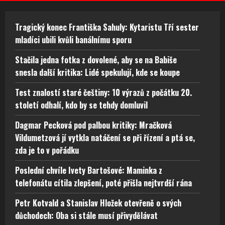
Tragický konec Františka Sahuly: Kytaristu Tří sester
mladíci ubili kvůli banálnímu sporu
Stačila jedna fotka z dovolené, aby se na Babiše
snesla další kritika: Lidé spekulují, kde se koupe
Test znalostí staré češtiny: 10 výrazů z počátku 20.
století odhalí, kdo by se tehdy domluvil
Dagmar Pecková pod palbou kritiky: Mračková
Vildumetzová jí vytkla natáčení se při řízení a ptá se,
zda je to v pořádku
Poslední chvíle Ivety Bartošové: Maminka z
telefonátu cítila zlepšení, poté přišla nejtvrdší rána
Petr Kotvald a Stanislav Hložek otevřeně o svých
důchodech: Oba si stále musí přivydělávat