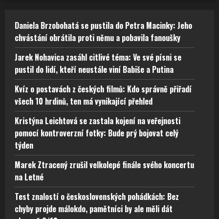
Daniela Brzobohatá se pustila do Petra Macinky: Jeho
chvástání obrátila proti němu a pobavila fanoušky
Jarek Nohavica zasáhl citlivé téma: Ve své písni se
pustil do lidí, kteří neustále viní Babiše a Putina
Kvíz o postavách z českých filmů: Kdo správně přiřadí
všech 10 hrdinů, ten má vynikající přehled
Kristýna Leichtová se zastala kojení na veřejnosti
pomocí kontroverzní fotky: Bude prý bojovat celý
týden
Marek Ztracený zrušil velkolepé finále svého koncertu
na Letné
Test znalostí o československých pohádkách: Bez
chyby projde málokdo, pamětníci by ale měli dát