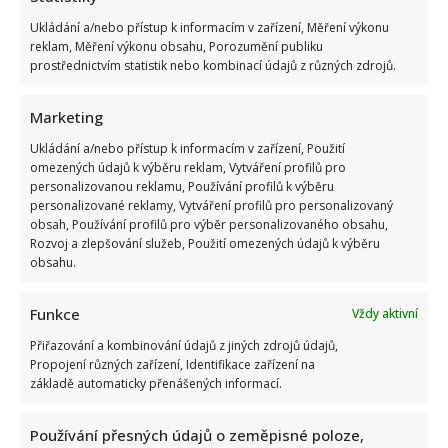
Ukládání a/nebo přístup k informacím v zařízení, Měření výkonu
reklam, Měření výkonu obsahu, Porozumění publiku
prostřednictvím statistik nebo kombinací údajů z různých zdrojů.
Marketing
Jarek Nohavica zasáhl citlivé téma: Ve své písni se pustil do
lidí, kteří neustále viní Babiše a Putina
Ukládání a/nebo přístup k informacím v zařízení, Použití
omezených údajů k výběru reklam, Vytváření profilů pro
personalizovanou reklamu, Používání profilů k výběru
personalizované reklamy, Vytváření profilů pro personalizovaný
obsah, Používání profilů pro výběr personalizovaného obsahu,
Rozvoj a zlepšování služeb, Použití omezených údajů k výběru
obsahu.
Funkce
Vždy aktivní
Kvíz o postavách z českých filmů: Kdo správně přiřadí všech
Přiřazování a kombinování údajů z jiných zdrojů údajů,
10 hrdinů, ten má vynikající přehled
Propojení různých zařízení, Identifikace zařízení na
základě automaticky přenášených informací.
Používání přesných údajů o zeměpisné poloze,