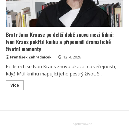
Bratr Jana Krause po delší době znovu mezi lidmi:
Ivan Kraus pokřtil knihu a připomněl dramatické
životní momenty
František Zahradníček
12. 4. 2026
Po letech se Ivan Kraus znovu ukázal na veřejnosti,
když křtil knihu mapující jeho pestrý život. S...
Read
Více
more
about
Bratr
Jana
Krause
po
delší
době
znovu
mezi