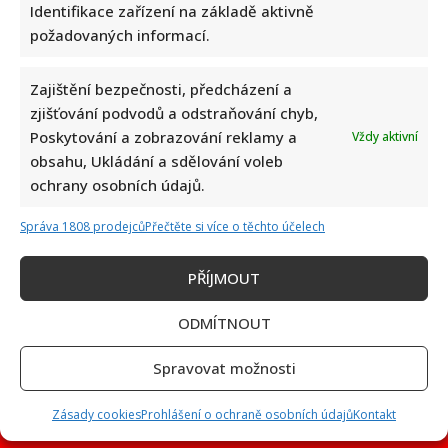
Identifikace zařízení na základě aktivně
požadovaných informací.
Kristýna Leichtová se zastala kojení na veřejnosti pomocí
Zajištění bezpečnosti, předcházení a
kontroverzní fotky: Bude prý bojovat celý týden
zjišťování podvodů a odstraňování chyb,
Poskytování a zobrazování reklamy a
Vždy aktivní
obsahu, Ukládání a sdělování voleb
ochrany osobních údajů.
Správa 1808 prodejců
Přečtěte si více o těchto účelech
PŘÍJMOUT
Marek Ztracený zrušil velkolepé finále svého koncertu na
ODMÍTNOUT
Letné
Spravovat možnosti
Zásady cookies
Prohlášení o ochraně osobních údajů
Kontakt