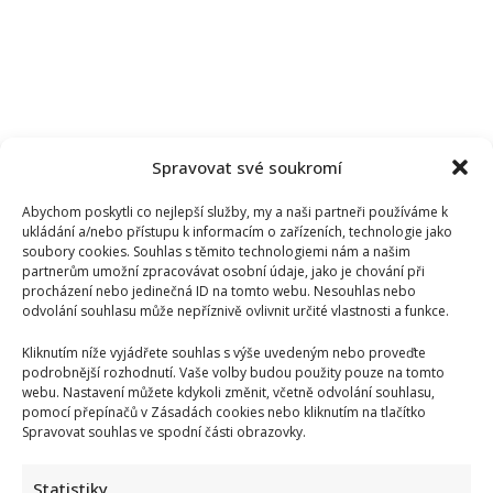
Spravovat své soukromí
Abychom poskytli co nejlepší služby, my a naši partneři používáme k
ukládání a/nebo přístupu k informacím o zařízeních, technologie jako
soubory cookies. Souhlas s těmito technologiemi nám a našim
partnerům umožní zpracovávat osobní údaje, jako je chování při
procházení nebo jedinečná ID na tomto webu. Nesouhlas nebo
odvolání souhlasu může nepříznivě ovlivnit určité vlastnosti a funkce.
Kliknutím níže vyjádřete souhlas s výše uvedeným nebo proveďte
podrobnější rozhodnutí. Vaše volby budou použity pouze na tomto
webu. Nastavení můžete kdykoli změnit, včetně odvolání souhlasu,
Daniela Brzobohatá se pustila do Petra Macinky: Jeho
pomocí přepínačů v Zásadách cookies nebo kliknutím na tlačítko
chvástání obrátila proti němu a pobavila fanoušky
Spravovat souhlas ve spodní části obrazovky.
Statistiky