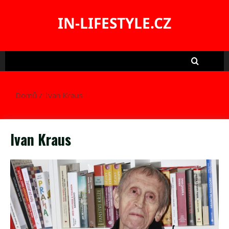
Skip
to
IN-LIFESTYLE.CZ
content
Domů
Ivan Kraus
Ivan Kraus