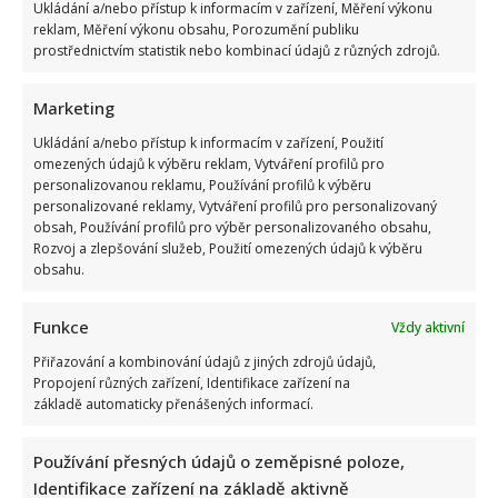
Ukládání a/nebo přístup k informacím v zařízení, Měření výkonu
reklam, Měření výkonu obsahu, Porozumění publiku
prostřednictvím statistik nebo kombinací údajů z různých zdrojů.
Marketing
Marek Ztracený zrušil velkolepé finále svého koncertu na
Letné
Ukládání a/nebo přístup k informacím v zařízení, Použití
omezených údajů k výběru reklam, Vytváření profilů pro
personalizovanou reklamu, Používání profilů k výběru
personalizované reklamy, Vytváření profilů pro personalizovaný
obsah, Používání profilů pro výběr personalizovaného obsahu,
Rozvoj a zlepšování služeb, Použití omezených údajů k výběru
obsahu.
Funkce
Vždy aktivní
Test znalostí o československých pohádkách: Bez chyby
projde málokdo, pamětníci by ale měli dát alespoň 8/10
Přiřazování a kombinování údajů z jiných zdrojů údajů,
Propojení různých zařízení, Identifikace zařízení na
základě automaticky přenášených informací.
Používání přesných údajů o zeměpisné poloze,
Identifikace zařízení na základě aktivně