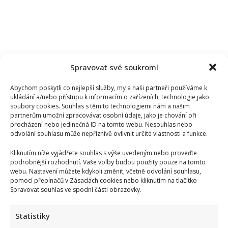
Spravovat své soukromí
Abychom poskytli co nejlepší služby, my a naši partneři používáme k
ukládání a/nebo přístupu k informacím o zařízeních, technologie jako
soubory cookies. Souhlas s těmito technologiemi nám a našim
partnerům umožní zpracovávat osobní údaje, jako je chování při
procházení nebo jedinečná ID na tomto webu. Nesouhlas nebo
odvolání souhlasu může nepříznivě ovlivnit určité vlastnosti a funkce.
Kliknutím níže vyjádřete souhlas s výše uvedeným nebo proveďte
podrobnější rozhodnutí. Vaše volby budou použity pouze na tomto
Kristýna Leichtová se zastala kojení na veřejnosti pomocí
webu. Nastavení můžete kdykoli změnit, včetně odvolání souhlasu,
pomocí přepínačů v Zásadách cookies nebo kliknutím na tlačítko
kontroverzní fotky: Bude prý bojovat celý týden
Spravovat souhlas ve spodní části obrazovky.
Statistiky