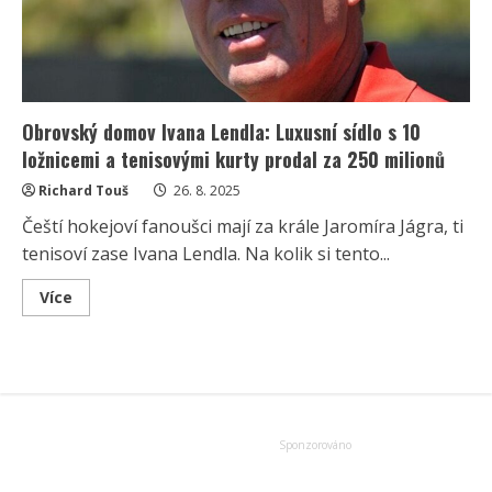
Obrovský domov Ivana Lendla: Luxusní sídlo s 10
ložnicemi a tenisovými kurty prodal za 250 milionů
Richard Touš
26. 8. 2025
Čeští hokejoví fanoušci mají za krále Jaromíra Jágra, ti
tenisoví zase Ivana Lendla. Na kolik si tento...
Read
Více
more
about
Obrovský
domov
Ivana
Lendla:
Luxusní
sídlo
s
10
ložnicemi
a