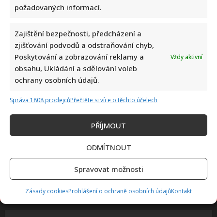
požadovaných informací.
Petr Macinka se pochlubil vzácnými fotkami své dcery z
Zajištění bezpečnosti, předcházení a
oslavy narozenin: Fanoušci lichotí celé rodině
zjišťování podvodů a odstraňování chyb,
Poskytování a zobrazování reklamy a
Vždy aktivní
obsahu, Ukládání a sdělování voleb
ochrany osobních údajů.
Správa 1808 prodejců
Přečtěte si více o těchto účelech
PŘÍJMOUT
Leoš Mareš odhalil, kolik stojí synovo studium na Floridě:
Jde o více než milion ročně
ODMÍTNOUT
Spravovat možnosti
Zásady cookies
Prohlášení o ochraně osobních údajů
Kontakt