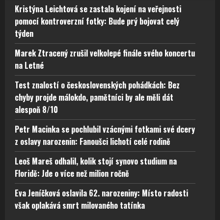
Kristýna Leichtová se zastala kojení na veřejnosti
pomocí kontroverzní fotky: Bude prý bojovat celý
týden
Marek Ztracený zrušil velkolepé finále svého koncertu
na Letné
Test znalostí o československých pohádkách: Bez
chyby projde málokdo, pamětníci by ale měli dát
alespoň 8/10
Petr Macinka se pochlubil vzácnými fotkami své dcery
z oslavy narozenin: Fanoušci lichotí celé rodině
Leoš Mareš odhalil, kolik stojí synovo studium na
Floridě: Jde o více než milion ročně
Eva Jeníčková oslavila 62. narozeniny: Místo radosti
však oplakává smrt milovaného tatínka