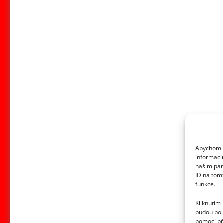
Abychom p
informací
našim par
ID na tom
funkce.
Kliknutím
budou pou
pomocí př