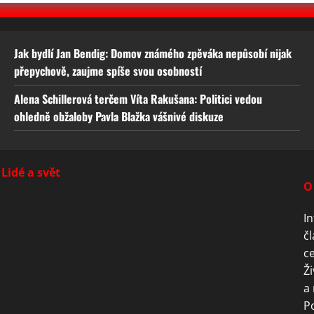
Jak bydlí Jan Bendig: Domov známého zpěváka nepůsobí nijak
přepychově, zaujme spíše svou osobností
Alena Schillerová terčem Víta Rakušana: Politici vedou
ohledně obžaloby Pavla Blažka vášnivé diskuze
Lidé a svět
O
In
čl
ce
Ži
a 
P