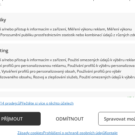
.
tiky
 a/nebo přístup k informacím v zařízení, Měření výkonu reklam, Měření výkonu
Porozumění publiku prostřednictvím statistik nebo kombinací údajů z různých zdr
ting
 a/nebo přístup k informacím v zařízení, Použití omezených údajů k výběru rekla
í profilů pro personalizovanou reklamu, Používání profilů k výběru personalizov
 Vytváření profilů pro personalizovaný obsah, Používání profilů pro výběr
lizovaného obsahu, Rozvoj a zlepšování služeb, Použití omezených údajů k výběr
e
Vždy
14 prodejců
Přečtěte si více o těchto účelech
ání a kombinování údajů z jiných zdrojů údajů, Propojení různých zařízení,
kace zařízení na základě automaticky přenášených informací.
PŘÍJMOUT
ODMÍTNOUT
Spravovat mož
ání přesných údajů o zeměpisné poloze, Identifikace zařízení n
Zásady cookies
Prohlášení o ochraně osobních údajů
Kontakt