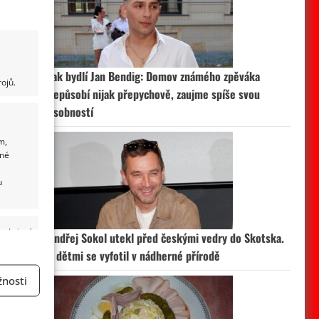
Jak bydlí Jan Bendig: Domov známého zpěváka
ojů.
nepůsobí nijak přepychově, zaujme spíše svou
osobností
m,
ané
u
 aktivní
Ondřej Sokol utekl před českými vedry do Skotska.
S dětmi se vyfotil v nádherné přírodě
nosti
a