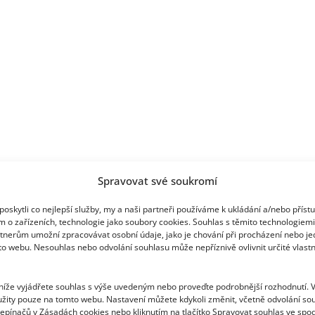
modelingu
se
však
nežene
Spravovat své soukromí
oskytli co nejlepší služby, my a naši partneři používáme k ukládání a/nebo příst
m o zařízeních, technologie jako soubory cookies. Souhlas s těmito technologiem
tnerům umožní zpracovávat osobní údaje, jako je chování při procházení nebo j
to webu. Nesouhlas nebo odvolání souhlasu může nepříznivě ovlivnit určité vlastn
 níže vyjádřete souhlas s výše uvedeným nebo proveďte podrobnější rozhodnutí. 
žity pouze na tomto webu. Nastavení můžete kdykoli změnit, včetně odvolání so
epínačů v Zásadách cookies nebo kliknutím na tlačítko Spravovat souhlas ve spod