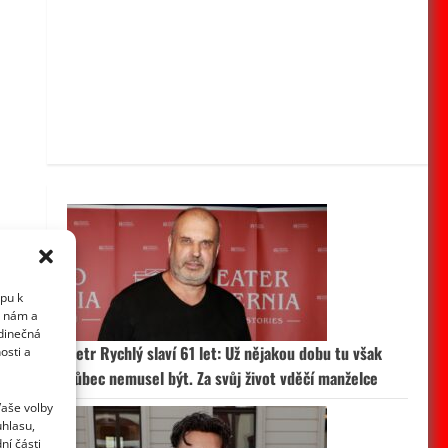
upu k
i nám a
edinečná
Petr Rychlý slaví 61 let: Už nějakou dobu tu však
osti a
vůbec nemusel být. Za svůj život vděčí manželce
Vaše volby
uhlasu,
ní části