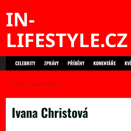
Skip
IN-
to
content
LIFESTYLE.CZ
CELEBRITY
ZPRÁVY
PŘÍBĚHY
KOMENTÁŘE
KV
Domů
Ivana Christová
Ivana Christová