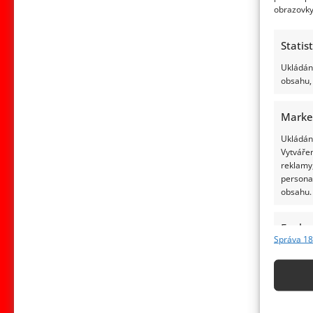
obrazovky
Statis
Ukládání
obsahu, 
Marke
Ukládání
Vytvářen
reklamy,
persona
obsahu.
Funkc
Správa 18
Přiřazov
Identifi
Použív