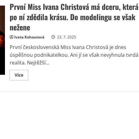
První Miss Ivana Christová má dceru, která
po ní zdědila krásu. Do modelingu se však
nežene
Iveta Kohoutová
23. 7. 2025
První československá Miss Ivana Christová je dnes
úspěšnou podnikatelkou. Ani jí se však nevyhnula tvrdá
realita. Nejtěžší...
Read
Více
more
about
První
Miss
Ivana
Christová
má
dceru,
která
po
ní
zdědila
krásu.
Do