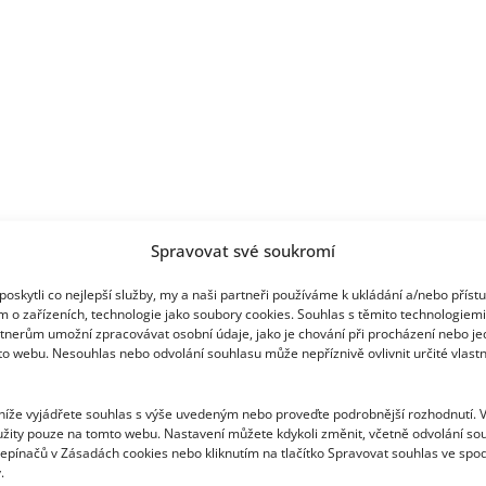
Spravovat své soukromí
oskytli co nejlepší služby, my a naši partneři používáme k ukládání a/nebo příst
m o zařízeních, technologie jako soubory cookies. Souhlas s těmito technologiem
tnerům umožní zpracovávat osobní údaje, jako je chování při procházení nebo j
to webu. Nesouhlas nebo odvolání souhlasu může nepříznivě ovlivnit určité vlastn
 níže vyjádřete souhlas s výše uvedeným nebo proveďte podrobnější rozhodnutí. 
žity pouze na tomto webu. Nastavení můžete kdykoli změnit, včetně odvolání so
epínačů v Zásadách cookies nebo kliknutím na tlačítko Spravovat souhlas ve spod
.