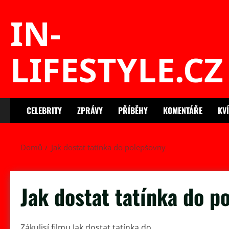
Skip
IN-
to
content
LIFESTYLE.CZ
CELEBRITY
ZPRÁVY
PŘÍBĚHY
KOMENTÁŘE
KV
Domů
Jak dostat tatínka do polepšovny
Jak dostat tatínka do p
Zákulisí filmu Jak dostat tatínka do