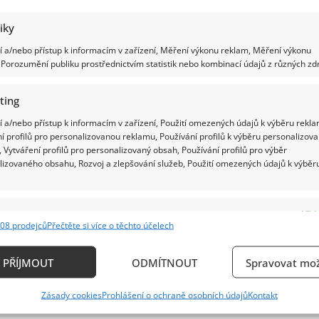
tiky
 a/nebo přístup k informacím v zařízení, Měření výkonu reklam, Měření výkonu
Porozumění publiku prostřednictvím statistik nebo kombinací údajů z různých zdr
ting
 a/nebo přístup k informacím v zařízení, Použití omezených údajů k výběru rekla
í profilů pro personalizovanou reklamu, Používání profilů k výběru personalizov
 Vytváření profilů pro personalizovaný obsah, Používání profilů pro výběr
lizovaného obsahu, Rozvoj a zlepšování služeb, Použití omezených údajů k výběr
e
Vždy
08 prodejců
Přečtěte si více o těchto účelech
ání a kombinování údajů z jiných zdrojů údajů, Propojení různých zařízení,
kace zařízení na základě automaticky přenášených informací.
PŘÍJMOUT
ODMÍTNOUT
Spravovat mož
ání přesných údajů o zeměpisné poloze, Identifikace zařízení n
Zásady cookies
Prohlášení o ochraně osobních údajů
Kontakt
ě aktivně požadovaných informací.