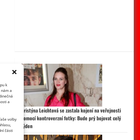
upu k
i nám a
edinečná
osti a
Kristýna Leichtová se zastala kojení na veřejnosti
pomocí kontroverzní fotky: Bude prý bojovat celý
Vaše volby
uhlasu,
týden
ní části