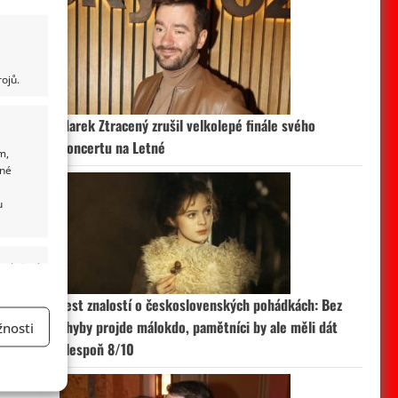
ojů.
Marek Ztracený zrušil velkolepé finále svého
koncertu na Letné
m,
ané
u
 aktivní
Test znalostí o československých pohádkách: Bez
chyby projde málokdo, pamětníci by ale měli dát
nosti
alespoň 8/10
a