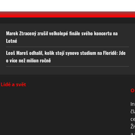
Marek Ztracený zrušil velkolepé finále svého koncertu na
Letné
Leoš Mareš odhalil, kolik stojí synovo studium na Floridě: Jde
o více než milion ročně
Lidé a svět
O
In
čl
ce
Ži
a 