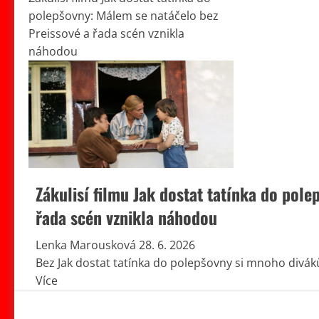
polepšovny: Málem se natáčelo bez
Preissové a řada scén vznikla
náhodou
Zákulisí filmu Jak dostat tatínka do pol
řada scén vznikla náhodou
Lenka Marousková
28. 6. 2026
Bez Jak dostat tatínka do polepšovny si mnoho diváků
Read
Více
more
about