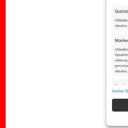
Statis
Ukládání
obsahu, 
Marke
Ukládání
Vytvářen
reklamy,
persona
obsahu.
Funkc
Správa 18
Přiřazov
Identifi
Použív
základ