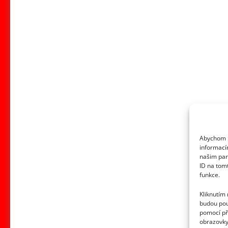
Zákulisí
filmu
Jak
dostat
tatínka
do
polepšovny:
Málem
se
natáčelo
bez
Abychom p
informací
Preissové
našim par
a
ID na tom
řada
funkce.
scén
Kliknutím
vznikla
budou pou
pomocí př
náhodou
obrazovky