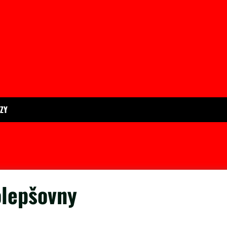
ÍZY
olepšovny