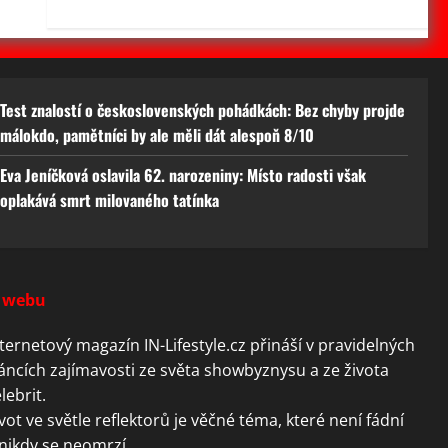
Test znalostí o československých pohádkách: Bez chyby projde
málokdo, pamětníci by ale měli dát alespoň 8/10
Eva Jeníčková oslavila 62. narozeniny: Místo radosti však
oplakává smrt milovaného tatínka
 webu
ternetový magazín IN-Lifestyle.cz přináší v pravidelných
áncích zajímavosti ze světa showbyznysu a ze života
lebrit.
vot ve světle reflektorů je věčné téma, které není fádní
nikdy se neomrzí.