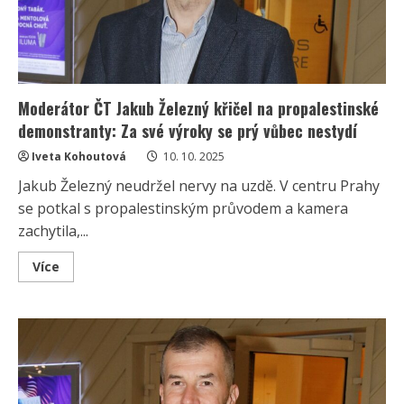
Moderátor ČT Jakub Železný křičel na propalestinské
demonstranty: Za své výroky se prý vůbec nestydí
Iveta Kohoutová
10. 10. 2025
Jakub Železný neudržel nervy na uzdě. V centru Prahy
se potkal s propalestinským průvodem a kamera
zachytila,...
Read
Více
more
about
Moderátor
ČT
Jakub
Železný
křičel
na
propalestinské
demonstranty: