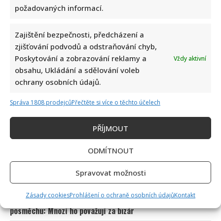
oplakává smrt milovaného tatínka
požadovaných informací.
Zajištění bezpečnosti, předcházení a
zjišťování podvodů a odstraňování chyb,
Poskytování a zobrazování reklamy a
Vždy aktivní
obsahu, Ukládání a sdělování voleb
ochrany osobních údajů.
Petr Novotný slaví 79 let: Oblíbený bavič 2x přežil vlastní
Správa 1808 prodejců
Přečtěte si více o těchto účelech
smrt, jeho sestra takové štěstí neměla
PŘÍJMOUT
ODMÍTNOUT
Spravovat možnosti
Zásady cookies
Prohlášení o ochraně osobních údajů
Kontakt
Petr Fiala sdílel video s delfíny, kvůli kterému je terčem
posměchu: Mnozí ho považují za bizár