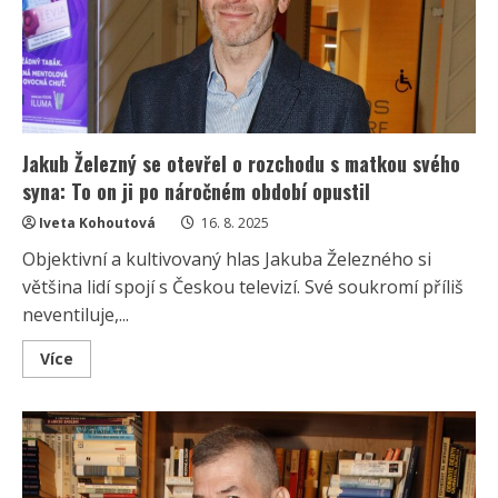
Za
své
výroky
se
prý
vůbec
nestydí
Jakub Železný se otevřel o rozchodu s matkou svého
syna: To on ji po náročném období opustil
Iveta Kohoutová
16. 8. 2025
Objektivní a kultivovaný hlas Jakuba Železného si
většina lidí spojí s Českou televizí. Své soukromí příliš
neventiluje,...
Read
Více
more
about
Jakub
Železný
se
otevřel
o
rozchodu
s