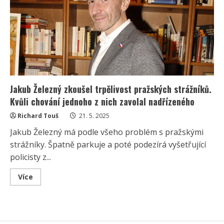
matkou
svého
syna:
To
on
ji
po
náročném
období
opustil
Jakub Železný zkoušel trpělivost pražských strážníků.
Kvůli chování jednoho z nich zavolal nadřízeného
Richard Touš
21. 5. 2025
Jakub Železný má podle všeho problém s pražskými
strážníky. Špatně parkuje a poté podezírá vyšetřující
policisty z...
Read
Více
more
about
Jakub
Železný
zkoušel
trpělivost