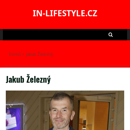
Skip
to
IN-LIFESTYLE.CZ
content
Domů
Jakub Železný
Jakub Železný