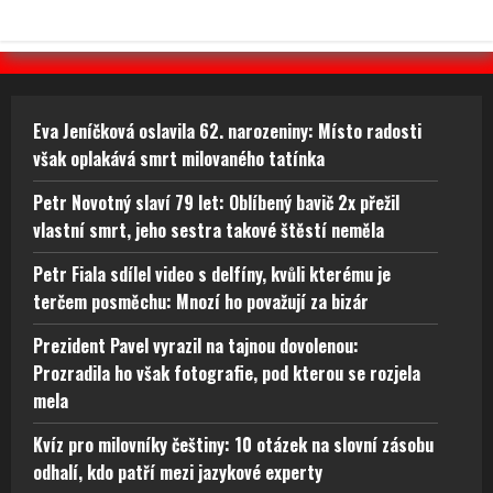
Eva Jeníčková oslavila 62. narozeniny: Místo radosti
však oplakává smrt milovaného tatínka
Petr Novotný slaví 79 let: Oblíbený bavič 2x přežil
vlastní smrt, jeho sestra takové štěstí neměla
Petr Fiala sdílel video s delfíny, kvůli kterému je
terčem posměchu: Mnozí ho považují za bizár
Prezident Pavel vyrazil na tajnou dovolenou:
Prozradila ho však fotografie, pod kterou se rozjela
mela
Kvíz pro milovníky češtiny: 10 otázek na slovní zásobu
odhalí, kdo patří mezi jazykové experty