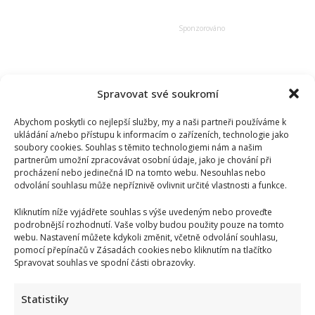
pražských
strážníků.
Kvůli
chování
jednoho
z
nich
zavolal
nadřízeného
Spravovat své soukromí
Abychom poskytli co nejlepší služby, my a naši partneři používáme k
ukládání a/nebo přístupu k informacím o zařízeních, technologie jako
soubory cookies. Souhlas s těmito technologiemi nám a našim
partnerům umožní zpracovávat osobní údaje, jako je chování při
procházení nebo jedinečná ID na tomto webu. Nesouhlas nebo
odvolání souhlasu může nepříznivě ovlivnit určité vlastnosti a funkce.
Kliknutím níže vyjádřete souhlas s výše uvedeným nebo proveďte
podrobnější rozhodnutí. Vaše volby budou použity pouze na tomto
webu. Nastavení můžete kdykoli změnit, včetně odvolání souhlasu,
pomocí přepínačů v Zásadách cookies nebo kliknutím na tlačítko
Spravovat souhlas ve spodní části obrazovky.
Statistiky