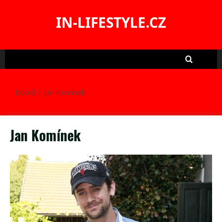
Skip
to
IN-LIFESTYLE.CZ
content
Domů
Jan Komínek
Jan Komínek