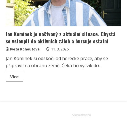
Jan Komínek je naštvaný z aktuální situace. Chystá
se vstoupit do aktivních záloh a burcuje ostatní
Iveta Kohoutová
11. 3. 2026
Jan Komínek si odskočí od herecké práce, aby se
připravil na obranu země. Čeká ho výcvik do...
Read
Více
more
about
Jan
Komínek
je
naštvaný
z
aktuální
situace.
Chystá
se
vstoupit