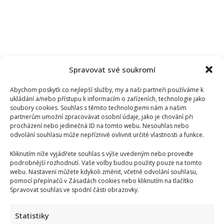
Spravovat své soukromí
Abychom poskytli co nejlepší služby, my a naši partneři používáme k
ukládání a/nebo přístupu k informacím o zařízeních, technologie jako
soubory cookies. Souhlas s těmito technologiemi nám a našim
partnerům umožní zpracovávat osobní údaje, jako je chování při
procházení nebo jedinečná ID na tomto webu. Nesouhlas nebo
odvolání souhlasu může nepříznivě ovlivnit určité vlastnosti a funkce.
Kliknutím níže vyjádřete souhlas s výše uvedeným nebo proveďte
podrobnější rozhodnutí. Vaše volby budou použity pouze na tomto
Jarek Nohavica zasáhl citlivé téma: Ve své písni se pustil do
webu. Nastavení můžete kdykoli změnit, včetně odvolání souhlasu,
pomocí přepínačů v Zásadách cookies nebo kliknutím na tlačítko
lidí, kteří neustále viní Babiše a Putina
Spravovat souhlas ve spodní části obrazovky.
Statistiky