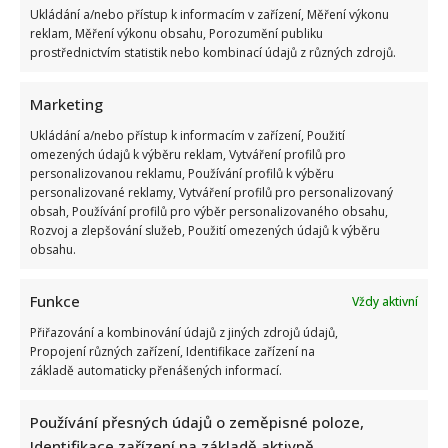
Ukládání a/nebo přístup k informacím v zařízení, Měření výkonu
reklam, Měření výkonu obsahu, Porozumění publiku
prostřednictvím statistik nebo kombinací údajů z různých zdrojů.
Marketing
Kvíz o postavách z českých filmů: Kdo správně přiřadí všech
10 hrdinů, ten má vynikající přehled
Ukládání a/nebo přístup k informacím v zařízení, Použití
omezených údajů k výběru reklam, Vytváření profilů pro
personalizovanou reklamu, Používání profilů k výběru
personalizované reklamy, Vytváření profilů pro personalizovaný
obsah, Používání profilů pro výběr personalizovaného obsahu,
Rozvoj a zlepšování služeb, Použití omezených údajů k výběru
obsahu.
Funkce
Vždy aktivní
Kristýna Leichtová se zastala kojení na veřejnosti pomocí
kontroverzní fotky: Bude prý bojovat celý týden
Přiřazování a kombinování údajů z jiných zdrojů údajů,
Propojení různých zařízení, Identifikace zařízení na
základě automaticky přenášených informací.
Používání přesných údajů o zeměpisné poloze,
Identifikace zařízení na základě aktivně