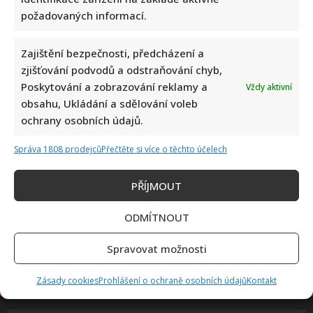
požadovaných informací.
Marek Ztracený zrušil velkolepé finále svého koncertu na
Zajištění bezpečnosti, předcházení a
Letné
zjišťování podvodů a odstraňování chyb,
Poskytování a zobrazování reklamy a
Vždy aktivní
obsahu, Ukládání a sdělování voleb
ochrany osobních údajů.
Správa 1808 prodejců
Přečtěte si více o těchto účelech
PŘÍJMOUT
Test znalostí o československých pohádkách: Bez chyby
projde málokdo, pamětníci by ale měli dát alespoň 8/10
ODMÍTNOUT
Spravovat možnosti
Zásady cookies
Prohlášení o ochraně osobních údajů
Kontakt