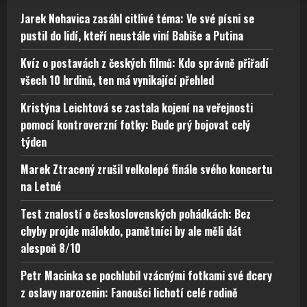
Jarek Nohavica zasáhl citlivé téma: Ve své písni se
pustil do lidí, kteří neustále viní Babiše a Putina
Kvíz o postavách z českých filmů: Kdo správně přiřadí
všech 10 hrdinů, ten má vynikající přehled
Kristýna Leichtová se zastala kojení na veřejnosti
pomocí kontroverzní fotky: Bude prý bojovat celý
týden
Marek Ztracený zrušil velkolepé finále svého koncertu
na Letné
Test znalostí o československých pohádkách: Bez
chyby projde málokdo, pamětníci by ale měli dát
alespoň 8/10
Petr Macinka se pochlubil vzácnými fotkami své dcery
z oslavy narozenin: Fanoušci lichotí celé rodině