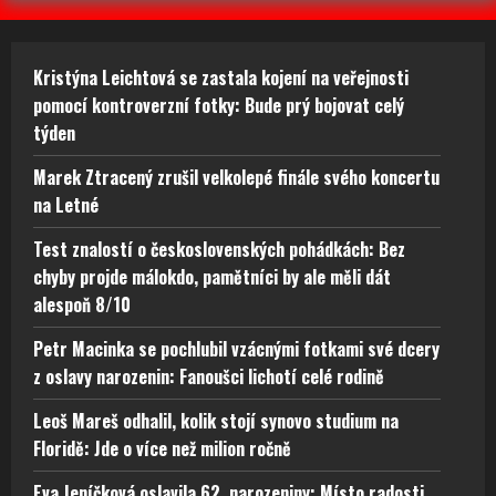
Kristýna Leichtová se zastala kojení na veřejnosti
pomocí kontroverzní fotky: Bude prý bojovat celý
týden
Marek Ztracený zrušil velkolepé finále svého koncertu
na Letné
Test znalostí o československých pohádkách: Bez
chyby projde málokdo, pamětníci by ale měli dát
alespoň 8/10
Petr Macinka se pochlubil vzácnými fotkami své dcery
z oslavy narozenin: Fanoušci lichotí celé rodině
Leoš Mareš odhalil, kolik stojí synovo studium na
Floridě: Jde o více než milion ročně
Eva Jeníčková oslavila 62. narozeniny: Místo radosti