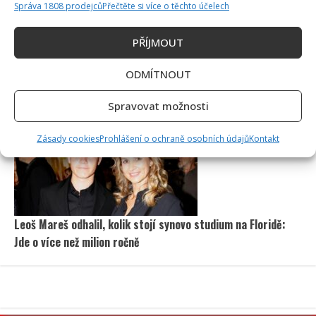
Správa 1808 prodejců
Přečtěte si více o těchto účelech
PŘÍJMOUT
ODMÍTNOUT
Petr Macinka se pochlubil vzácnými fotkami své dcery z
oslavy narozenin: Fanoušci lichotí celé rodině
Spravovat možnosti
Zásady cookies
Prohlášení o ochraně osobních údajů
Kontakt
Leoš Mareš odhalil, kolik stojí synovo studium na Floridě:
Jde o více než milion ročně