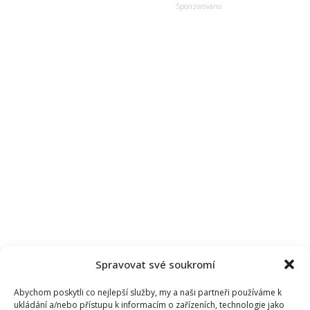
zábavu.
Nové
pořady
jsou
prý
naprosté
dno
Spravovat své soukromí
Abychom poskytli co nejlepší služby, my a naši partneři používáme k
ukládání a/nebo přístupu k informacím o zařízeních, technologie jako