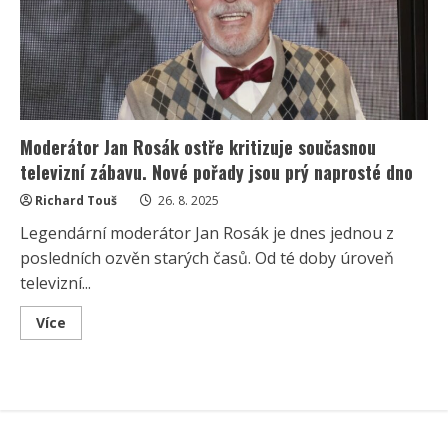
prý
stejnou
nabídku
odmítl
Moderátor Jan Rosák ostře kritizuje současnou
televizní zábavu. Nové pořady jsou prý naprosté dno
Richard Touš
26. 8. 2025
Legendární moderátor Jan Rosák je dnes jednou z
posledních ozvěn starých časů. Od té doby úroveň
televizní...
Read
Více
more
about
Moderátor
Jan
Rosák
ostře
kritizuje
současnou
televizní