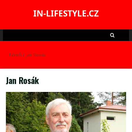
Skip
to
IN-LIFESTYLE.CZ
content
Domů
Jan Rosák
Jan Rosák