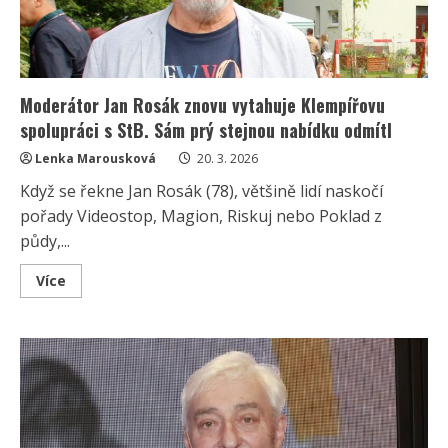
Moderátor Jan Rosák znovu vytahuje Klempířovu
spolupráci s StB. Sám prý stejnou nabídku odmítl
Lenka Marousková
20. 3. 2026
Když se řekne Jan Rosák (78), většině lidí naskočí
pořady Videostop, Magion, Riskuj nebo Poklad z
půdy,...
Read
Více
more
about
Moderátor
Jan
Rosák
znovu
vytahuje
Klempířovu
spolupráci
s
StB.
Sám