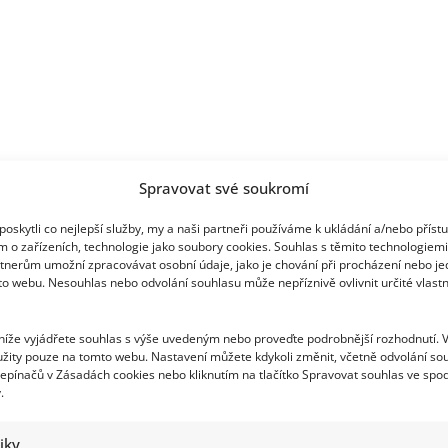
tenistku
Spravovat své soukromí
oskytli co nejlepší služby, my a naši partneři používáme k ukládání a/nebo příst
m o zařízeních, technologie jako soubory cookies. Souhlas s těmito technologiem
tnerům umožní zpracovávat osobní údaje, jako je chování při procházení nebo j
to webu. Nesouhlas nebo odvolání souhlasu může nepříznivě ovlivnit určité vlastn
 níže vyjádřete souhlas s výše uvedeným nebo proveďte podrobnější rozhodnutí. 
žity pouze na tomto webu. Nastavení můžete kdykoli změnit, včetně odvolání so
epínačů v Zásadách cookies nebo kliknutím na tlačítko Spravovat souhlas ve spod
.
tiky