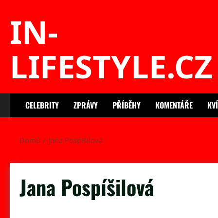
Skip
IN-
to
content
LIFESTYLE.CZ
CELEBRITY
ZPRÁVY
PŘÍBĚHY
KOMENTÁŘE
KV
Domů
Jana Pospíšilová
Jana Pospíšilová