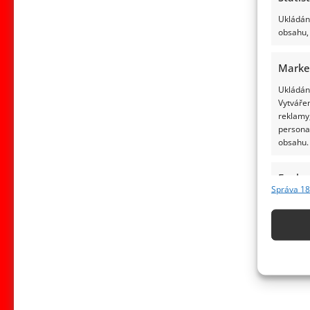
Ukládání
obsahu, 
Marke
Ukládání
Vytvářen
reklamy,
persona
obsahu.
Funkc
Správa 18
Přiřazov
Identifi
Použív
základ
Zajišt