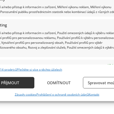
 a/nebo přístup k informacím v zařízení, Měření výkonu reklam, Měření výkonu
Porozumění publiku prostřednictvím statistik nebo kombinací údajů z různých zdr
ting
 a/nebo přístup k informacím v zařízení, Použití omezených údajů k výběru rekla
í profilů pro personalizovanou reklamu, Používání profilů k výběru personalizov
 Vytváření profilů pro personalizovaný obsah, Používání profilů pro výběr
lizovaného obsahu, Rozvoj a zlepšování služeb, Použití omezených údajů k výběr
e
Vždy
14 prodejců
Přečtěte si více o těchto účelech
ání a kombinování údajů z jiných zdrojů údajů, Propojení různých zařízení,
kace zařízení na základě automaticky přenášených informací.
PŘÍJMOUT
ODMÍTNOUT
Spravovat mož
ání přesných údajů o zeměpisné poloze, Identifikace zařízení n
Zásady cookies
Prohlášení o ochraně osobních údajů
Kontakt
ě aktivně vyžádaných informací.
ění bezpečnosti, předcházení a zjišťování podvodů a