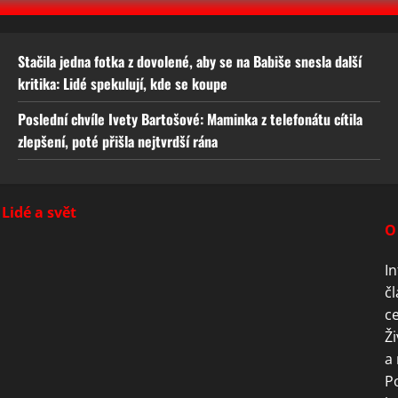
Stačila jedna fotka z dovolené, aby se na Babiše snesla další
kritika: Lidé spekulují, kde se koupe
Poslední chvíle Ivety Bartošové: Maminka z telefonátu cítila
zlepšení, poté přišla nejtvrdší rána
Lidé a svět
O
In
čl
ce
Ži
a 
P