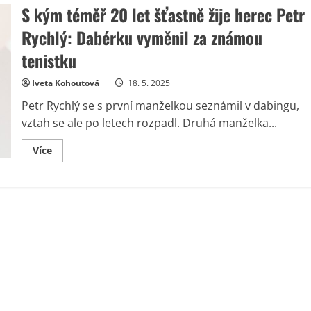
S kým téměř 20 let šťastně žije herec Petr
Rychlý: Dabérku vyměnil za známou
tenistku
Iveta Kohoutová
18. 5. 2025
Petr Rychlý se s první manželkou seznámil v dabingu,
vztah se ale po letech rozpadl. Druhá manželka...
Read
Více
more
about
S
kým
téměř
20
let
šťastně
žije
herec
Petr
Rychlý:
Dabérku
vyměnil
za
známou