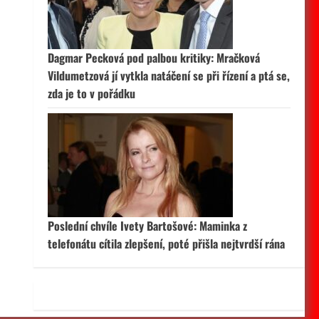
 aktivní
Dagmar Pecková pod palbou kritiky: Mračková
Vildumetzová jí vytkla natáčení se při řízení a ptá se,
zda je to v pořádku
Poslední chvíle Ivety Bartošové: Maminka z
telefonátu cítila zlepšení, poté přišla nejtvrdší rána