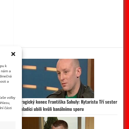
upu k
i nám a
edinečná
osti a
Vaše volby
Tragický konec Františka Sahuly: Kytaristu Tří sester
uhlasu,
ní části
mladíci ubili kvůli banálnímu sporu