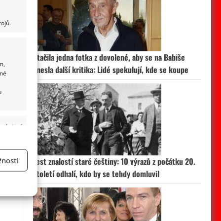
ojů.
Stačila jedna fotka z dovolené, aby se na Babiše
m,
snesla další kritika: Lidé spekulují, kde se koupe
ané
u
 aktivní
nosti
Test znalostí staré češtiny: 10 výrazů z počátku 20.
století odhalí, kdo by se tehdy domluvil
a