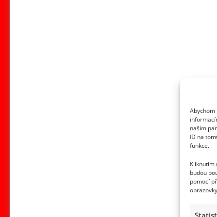
Abychom p
informací
našim par
ID na tom
funkce.
Kliknutím
budou pou
pomocí př
obrazovky
Statis