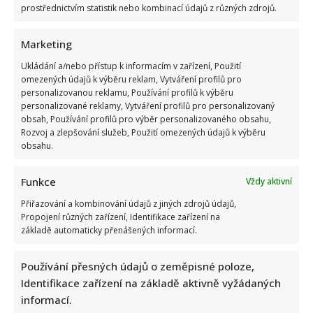
prostřednictvím statistik nebo kombinací údajů z různých zdrojů.
Marketing
Ukládání a/nebo přístup k informacím v zařízení, Použití
omezených údajů k výběru reklam, Vytváření profilů pro
Stačila jedna fotka z dovolené, aby se na Babiše snesla další
personalizovanou reklamu, Používání profilů k výběru
kritika: Lidé spekulují, kde se koupe
personalizované reklamy, Vytváření profilů pro personalizovaný
obsah, Používání profilů pro výběr personalizovaného obsahu,
Rozvoj a zlepšování služeb, Použití omezených údajů k výběru
obsahu.
Funkce
Vždy aktivní
Přiřazování a kombinování údajů z jiných zdrojů údajů,
Propojení různých zařízení, Identifikace zařízení na
základě automaticky přenášených informací.
Test znalostí staré češtiny: 10 výrazů z počátku 20. století
odhalí, kdo by se tehdy domluvil
Používání přesných údajů o zeměpisné poloze,
Identifikace zařízení na základě aktivně vyžádaných
informací.