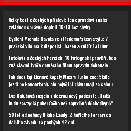
Velký test z českých přísloví: Jen opravdoví znalci
zvládnou správně doplnit 10/10 bez chyby
Bydlení Michala Davida ve středomořském stylu: V
pražské vile ma k dispozici i bazén a vnitřní atrium
Fotokvíz o českých hercích: 10 fotografií prověří, kdo
zná slavné tváře domácího filmu opravdu dokonale
Jak dnes žijí členové kapely Maxim Turbulenc: Stále
jezdí po koncertech, ale největší slávu mají za sebou
Eva Holubová rozjela s dcerou nový podcast: „Radši
budu zastydlá puberťačka než zaprděná důchodkyně“
50 let od nehody Nikiho Laudy: Z hořícího Ferrari do
dalšího závodu za pouhých 42 dní