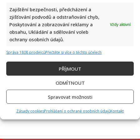
Zajištění bezpečnosti, předcházení a
zjišťování podvodů a odstraňování chyb,
Poskytování a zobrazování reklamy a
Vždy aktivní
obsahu, Ukládání a sdělování voleb
Jak dnes žijí členové kapely Maxim Turbulenc: Stále jezdí po
ochrany osobních údajů.
koncertech, ale největší slávu mají za sebou
Správa 1808 prodejců
Přečtěte si více o těchto účelech
PŘÍJMOUT
ODMÍTNOUT
Spravovat možnosti
Eva Holubová rozjela s dcerou nový podcast: „Radši budu
zastydlá puberťačka než zaprděná důchodkyně“
Zásady cookies
Prohlášení o ochraně osobních údajů
Kontakt