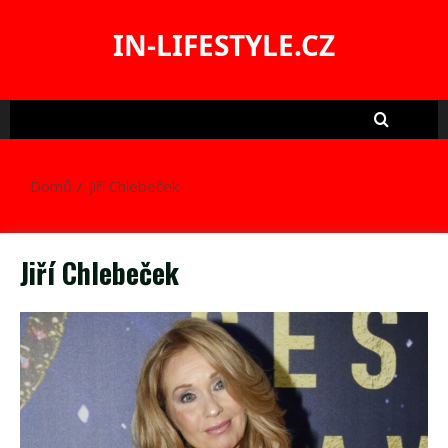
Skip
to
IN-LIFESTYLE.CZ
content
Domů
Jiří Chlebeček
Jiří Chlebeček