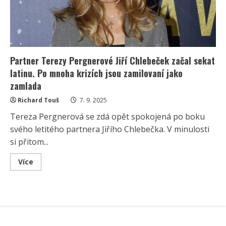
Partner Terezy Pergnerové Jiří Chlebeček začal sekat
latinu. Po mnoha krizích jsou zamilovaní jako
zamlada
Richard Touš
7. 9. 2025
Tereza Pergnerová se zdá opět spokojená po boku
svého letitého partnera Jiřího Chlebečka. V minulosti
si přitom...
Read
Více
more
about
Partner
Terezy
Pergnerové
Jiří
Chlebeček
začal
sekat