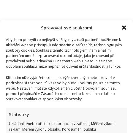
Spravovat své soukromí
Abychom poskytli co nejlepší služby, my a naši partneři používáme k
ukládání a/nebo přístupu k informacím o zařízeních, technologie jako
soubory cookies. Souhlas s těmito technologiemi nám a našim
partnerům umožní zpracovávat osobní údaje, jako je chování při
procházení nebo jedinečná ID na tomto webu. Nesouhlas nebo
odvolání souhlasu může nepříznivě ovlivnit určité vlastnosti a funkce.
Kliknutím níže vyjádřete souhlas s výše uvedeným nebo proveďte
podrobnější rozhodnutí. Vaše volby budou použity pouze na tomto
webu. Nastavení můžete kdykoli změnit, včetně odvolání souhlasu,
pomocí přepínačů v Zásadách cookies nebo kliknutím na tlačítko
Spravovat souhlas ve spodní části obrazovky.
Statistiky
Velký test z českých přísloví: Jen opravdoví znalci zvládnou
Ukládání a/nebo přístup k informacím v zařízení, Měření výkonu
správně doplnit 10/10 bez chyby
reklam, Měření výkonu obsahu, Porozumění publiku