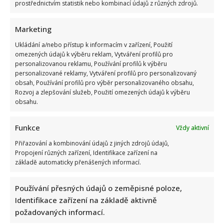
prostřednictvím statistik nebo kombinací údajů z různých zdrojů.
Marketing
Ukládání a/nebo přístup k informacím v zařízení, Použití
omezených údajů k výběru reklam, Vytváření profilů pro
personalizovanou reklamu, Používání profilů k výběru
Bydlení Michala Davida ve středomořském stylu: V pražské
personalizované reklamy, Vytváření profilů pro personalizovaný
obsah, Používání profilů pro výběr personalizovaného obsahu,
vile ma k dispozici i bazén a vnitřní atrium
Rozvoj a zlepšování služeb, Použití omezených údajů k výběru
obsahu.
Funkce
Vždy aktivní
Přiřazování a kombinování údajů z jiných zdrojů údajů,
Propojení různých zařízení, Identifikace zařízení na
základě automaticky přenášených informací.
Fotokvíz o českých hercích: 10 fotografií prověří, kdo zná
slavné tváře domácího filmu opravdu dokonale
Používání přesných údajů o zeměpisné poloze,
Identifikace zařízení na základě aktivně
požadovaných informací.