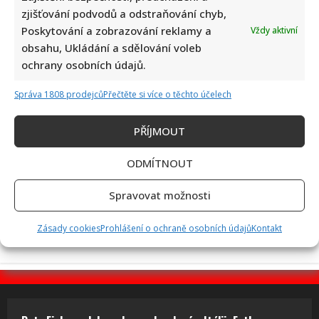
zjišťování podvodů a odstraňování chyb,
Fotokvíz o českých hercích: 10 fotografií prověří, kdo zná
Poskytování a zobrazování reklamy a
Vždy aktivní
slavné tváře domácího filmu opravdu dokonale
obsahu, Ukládání a sdělování voleb
ochrany osobních údajů.
Správa 1808 prodejců
Přečtěte si více o těchto účelech
PŘÍJMOUT
ODMÍTNOUT
Jak dnes žijí členové kapely Maxim Turbulenc: Stále jezdí po
Spravovat možnosti
koncertech, ale největší slávu mají za sebou
Zásady cookies
Prohlášení o ochraně osobních údajů
Kontakt