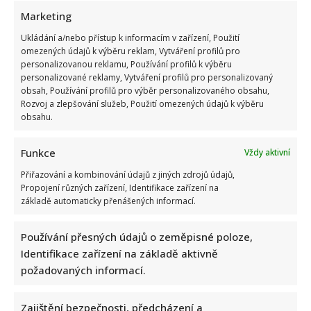
Marketing
Ukládání a/nebo přístup k informacím v zařízení, Použití
omezených údajů k výběru reklam, Vytváření profilů pro
Velký test z českých přísloví: Jen opravdoví znalci zvládnou
personalizovanou reklamu, Používání profilů k výběru
správně doplnit 10/10 bez chyby
personalizované reklamy, Vytváření profilů pro personalizovaný
obsah, Používání profilů pro výběr personalizovaného obsahu,
Rozvoj a zlepšování služeb, Použití omezených údajů k výběru
obsahu.
Funkce
Vždy aktivní
Přiřazování a kombinování údajů z jiných zdrojů údajů,
Propojení různých zařízení, Identifikace zařízení na
Bydlení Michala Davida ve středomořském stylu: V pražské
základě automaticky přenášených informací.
vile ma k dispozici i bazén a vnitřní atrium
Používání přesných údajů o zeměpisné poloze,
Identifikace zařízení na základě aktivně
požadovaných informací.
Zajištění bezpečnosti, předcházení a