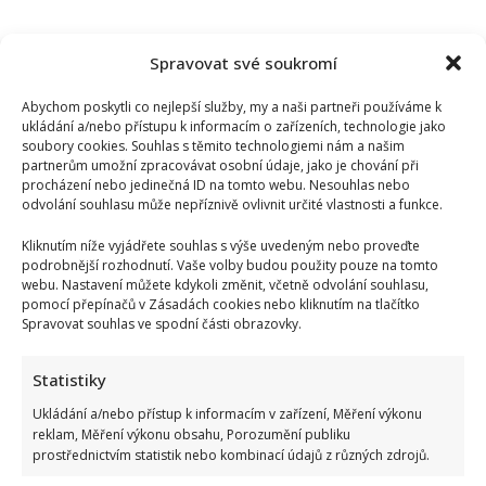
Spravovat své soukromí
Abychom poskytli co nejlepší služby, my a naši partneři používáme k
ukládání a/nebo přístupu k informacím o zařízeních, technologie jako
soubory cookies. Souhlas s těmito technologiemi nám a našim
partnerům umožní zpracovávat osobní údaje, jako je chování při
procházení nebo jedinečná ID na tomto webu. Nesouhlas nebo
odvolání souhlasu může nepříznivě ovlivnit určité vlastnosti a funkce.
Kliknutím níže vyjádřete souhlas s výše uvedeným nebo proveďte
podrobnější rozhodnutí. Vaše volby budou použity pouze na tomto
webu. Nastavení můžete kdykoli změnit, včetně odvolání souhlasu,
pomocí přepínačů v Zásadách cookies nebo kliknutím na tlačítko
Spravovat souhlas ve spodní části obrazovky.
Petr Fiala poslal pozdrav z dovolené v Itálii: Fotka s
manželkou potěšila všechny fanoušky
Statistiky
Ukládání a/nebo přístup k informacím v zařízení, Měření výkonu
reklam, Měření výkonu obsahu, Porozumění publiku
prostřednictvím statistik nebo kombinací údajů z různých zdrojů.