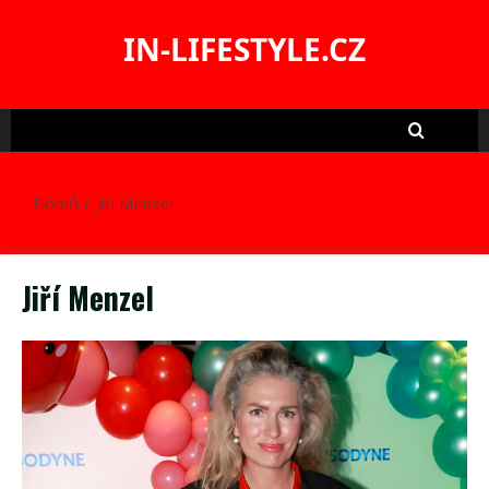
Skip
to
IN-LIFESTYLE.CZ
content
Domů
Jiří Menzel
Jiří Menzel