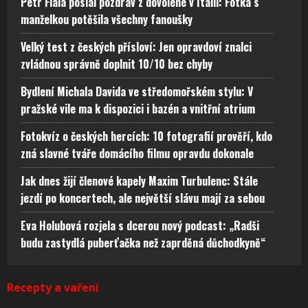
Petr Fiala poslal pozdrav z dovolené v Itálii: Fotka s
manželkou potěšila všechny fanoušky
Velký test z českých přísloví: Jen opravdoví znalci
zvládnou správně doplnit 10/10 bez chyby
Bydlení Michala Davida ve středomořském stylu: V
pražské vile ma k dispozici i bazén a vnitřní atrium
Fotokvíz o českých hercích: 10 fotografií prověří, kdo
zná slavné tváře domácího filmu opravdu dokonale
Jak dnes žijí členové kapely Maxim Turbulenc: Stále
jezdí po koncertech, ale největší slávu mají za sebou
Eva Holubová rozjela s dcerou nový podcast: „Radši
budu zastydlá puberťačka než zaprděná důchodkyně“
Recepty a vaření