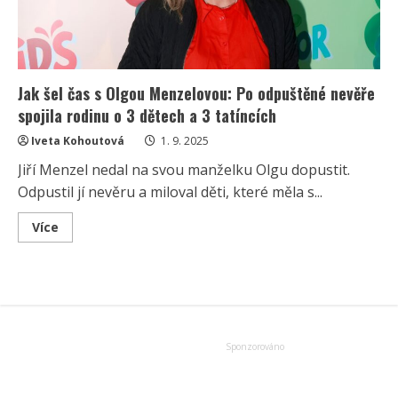
Jak šel čas s Olgou Menzelovou: Po odpuštěné nevěře
spojila rodinu o 3 dětech a 3 tatíncích
Iveta Kohoutová
1. 9. 2025
Jiří Menzel nedal na svou manželku Olgu dopustit.
Odpustil jí nevěru a miloval děti, které měla s...
Read
Více
more
about
Jak
šel
čas
s
Olgou
Menzelovou:
Po
odpuštěné
nevěře
spojila
rodinu