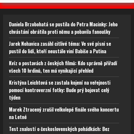
Daniela Brzobohatá se pustila do Petra Macinky: Jeho
chvástání obrátila proti němu a pobavila fanoušky
Jarek Nohavica zasáhl citlivé téma: Ve své písni se
pustil do lidí, kteří neustále viní Babiše a Putina
Kvíz o postavách z českých filmů: Kdo správně přiřadí
všech 10 hrdinů, ten má vynikající přehled
Kristýna Leichtová se zastala kojení na veřejnosti
pomocí kontroverzní fotky: Bude prý bojovat celý
týden
Marek Ztracený zrušil velkolepé finále svého koncertu
na Letné
Test znalostí o československých pohádkách: Bez