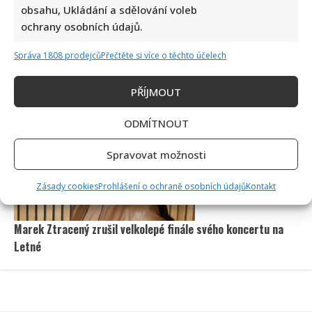
obsahu, Ukládání a sdělování voleb
ochrany osobních údajů.
Správa 1808 prodejců
Přečtěte si více o těchto účelech
Kristýna Leichtová se zastala kojení na veřejnosti pomocí
PŘÍJMOUT
kontroverzní fotky: Bude prý bojovat celý týden
ODMÍTNOUT
Spravovat možnosti
Zásady cookies
Prohlášení o ochraně osobních údajů
Kontakt
Marek Ztracený zrušil velkolepé finále svého koncertu na
Letné