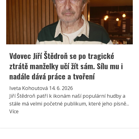
Vdovec Jiří Štědroň se po tragické
ztrátě manželky učí žít sám. Sílu mu i
nadále dává práce a tvoření
Iveta Kohoutová
14. 6. 2026
Jiří Štědroň patří k ikonám naší populární hudby a
stále má velmi početné publikum, které jeho písně...
Read
Více
more
about
Vdovec