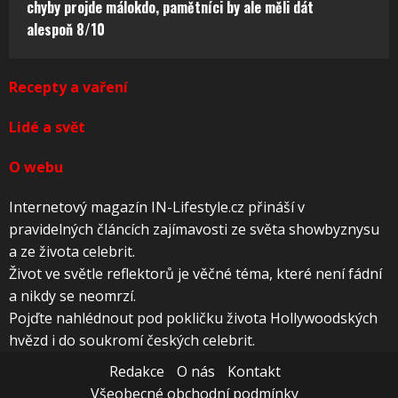
chyby projde málokdo, pamětníci by ale měli dát
alespoň 8/10
Recepty a vaření
Lidé a svět
O webu
Internetový magazín IN-Lifestyle.cz přináší v
pravidelných článcích zajímavosti ze světa showbyznysu
a ze života celebrit.
Život ve světle reflektorů je věčné téma, které není fádní
a nikdy se neomrzí.
Pojďte nahlédnout pod pokličku života Hollywoodských
hvězd i do soukromí českých celebrit.
Redakce
O nás
Kontakt
Všeobecné obchodní podmínky