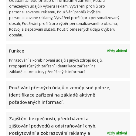
Ukládání a/nebo přístup k informacím v zařízení, Použití
omezených údajů k výběru reklam, Vytváření profilů pro
personalizovanou reklamu, Používání profilů k výběru
personalizované reklamy, Vytváření profilů pro personalizovaný
obsah, Používání profilů pro výběr personalizovaného obsahu,
Rozvoj a zlepšování služeb, Použití omezených údajů k výběru
obsahu.
Jarek Nohavica zasáhl citlivé téma: Ve své písni se pustil do
Funkce
Vždy aktivní
lidí, kteří neustále viní Babiše a Putina
Přiřazování a kombinování údajů z jiných zdrojů údajů,
Propojení různých zařízení, Identifikace zařízení na
základě automaticky přenášených informací.
Používání přesných údajů o zeměpisné poloze,
Identifikace zařízení na základě aktivně
požadovaných informací.
Kvíz o postavách z českých filmů: Kdo správně přiřadí všech
10 hrdinů, ten má vynikající přehled
Zajištění bezpečnosti, předcházení a
zjišťování podvodů a odstraňování chyb,
Poskytování a zobrazování reklamy a
Vždy aktivní