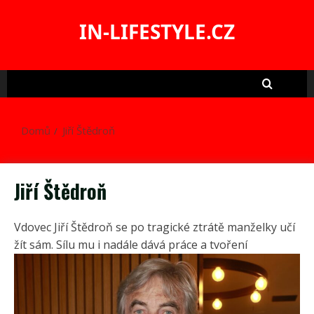
Skip
to
IN-LIFESTYLE.CZ
content
Domů
Jiří Štědroň
Jiří Štědroň
Vdovec Jiří Štědroň se po tragické ztrátě manželky učí
žít sám. Sílu mu i nadále dává práce a tvoření