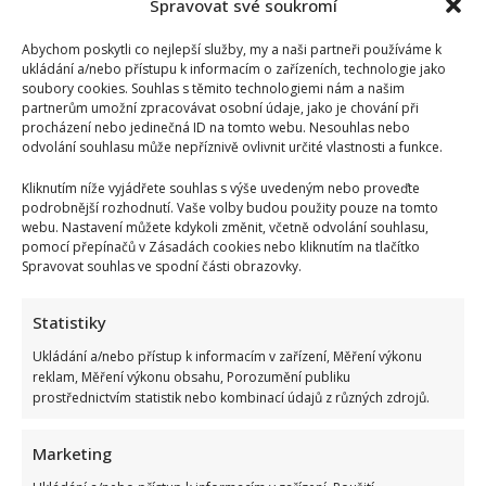
Spravovat své soukromí
Abychom poskytli co nejlepší služby, my a naši partneři používáme k
ukládání a/nebo přístupu k informacím o zařízeních, technologie jako
soubory cookies. Souhlas s těmito technologiemi nám a našim
partnerům umožní zpracovávat osobní údaje, jako je chování při
procházení nebo jedinečná ID na tomto webu. Nesouhlas nebo
odvolání souhlasu může nepříznivě ovlivnit určité vlastnosti a funkce.
Kliknutím níže vyjádřete souhlas s výše uvedeným nebo proveďte
podrobnější rozhodnutí. Vaše volby budou použity pouze na tomto
webu. Nastavení můžete kdykoli změnit, včetně odvolání souhlasu,
pomocí přepínačů v Zásadách cookies nebo kliknutím na tlačítko
Spravovat souhlas ve spodní části obrazovky.
Statistiky
Ukládání a/nebo přístup k informacím v zařízení, Měření výkonu
reklam, Měření výkonu obsahu, Porozumění publiku
prostřednictvím statistik nebo kombinací údajů z různých zdrojů.
Daniela Brzobohatá se pustila do Petra Macinky: Jeho
chvástání obrátila proti němu a pobavila fanoušky
Marketing