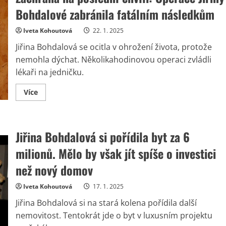
operaci.
Hrozilo,
Bohdalové zabránila fatálním následkům
že
přijde
o
Iveta Kohoutová
22. 1. 2025
hlasivky
Jiřina Bohdalová se ocitla v ohrožení života, protože
nemohla dýchat. Několikahodinovou operaci zvládli
lékaři na jedničku.
Read
Více
more
about
Záchrana
na
poslední
Jiřina Bohdalová si pořídila byt za 6
chvíli:
Operace
Jiřiny
milionů. Mělo by však jít spíše o investici
Bohdalové
zabránila
než nový domov
fatálním
následkům
Iveta Kohoutová
17. 1. 2025
Jiřina Bohdalová si na stará kolena pořídila další
nemovitost. Tentokrát jde o byt v luxusním projektu