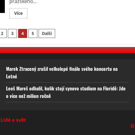
pražského...
Read
Více
more
about
Jiřina
Bohdalová
í
2
3
4
5
Další
si
pořídila
byt
za
6
milionů.
Mělo
by
však
Marek Ztracený zrušil velkolepé finále svého koncertu na
jít
Letné
spíše
o
investici
Leoš Mareš odhalil, kolik stojí synovo studium na Floridě: Jde
než
nový
o více než milion ročně
domov
Lidé a svět
O