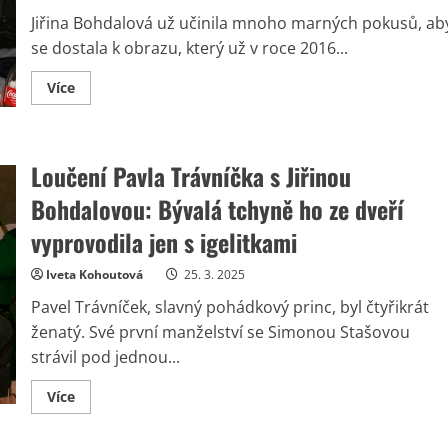
je
na
Jiřina Bohdalová už učinila mnoho marných pokusů, ab
tom
se dostala k obrazu, který už v roce 2016...
Read
Více
more
about
Jiřina
Bohdalová
stále
Loučení Pavla Trávníčka s Jiřinou
bojuje
za
vrácení
Bohdalovou: Bývalá tchyně ho ze dveří
drahého
obrazu
vyprovodila jen s igelitkami
od
Emila
Filly.
Iveta Kohoutová
25. 3. 2025
Chtěla
by
Pavel Trávníček, slavný pohádkový princ, byl čtyřikrát
se
toho
ženatý. Své první manželství se Simonou Stašovou
ještě
dožít
strávil pod jednou...
Read
Více
more
about
Loučení