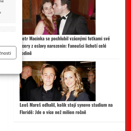
m
ané
u
 aktivní
Petr Macinka se pochlubil vzácnými fotkami své
dcery z oslavy narozenin: Fanoušci lichotí celé
rodině
nosti
a
 aktivní
Leoš Mareš odhalil, kolik stojí synovo studium na
Floridě: Jde o více než milion ročně