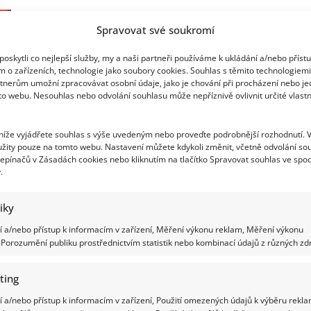
Pavla
Trávníčka
Helena Vondráčková a Martin Michal
s
Spravovat své soukromí
Jiřinou
Bohdalovou:
oslavili 22. výročí svatby. Ukázala se i Jiřin
Bývalá
oskytli co nejlepší služby, my a naši partneři používáme k ukládání a/nebo příst
tchyně
Bohdalová
ho
m o zařízeních, technologie jako soubory cookies. Souhlas s těmito technologiem
ze
tnerům umožní zpracovávat osobní údaje, jako je chování při procházení nebo j
dveří
Richard Touš
27. 2. 2025
to webu. Nesouhlas nebo odvolání souhlasu může nepříznivě ovlivnit určité vlastn
vyprovodila
jen
Helena Vondráčková a Martin Michal si své ano řekli už
s
igelitkami
před 22 lety. Na oslavu výročí dorazila...
 níže vyjádřete souhlas s výše uvedeným nebo proveďte podrobnější rozhodnutí. 
žity pouze na tomto webu. Nastavení můžete kdykoli změnit, včetně odvolání so
epínačů v Zásadách cookies nebo kliknutím na tlačítko Spravovat souhlas ve spod
Read
Více
more
.
about
Helena
Vondráčková
tiky
a
Jiřina Bohdalová se zotavuje po náročné
Martin
Michal
 a/nebo přístup k informacím v zařízení, Měření výkonu reklam, Měření výkonu
oslavili
operaci. Již den po operaci dýchala bez
Porozumění publiku prostřednictvím statistik nebo kombinací údajů z různých zdr
22.
výročí
přístrojů
svatby.
Ukázala
ting
se
Iveta Kohoutová
28. 1. 2025
i
 a/nebo přístup k informacím v zařízení, Použití omezených údajů k výběru rekla
Jiřina