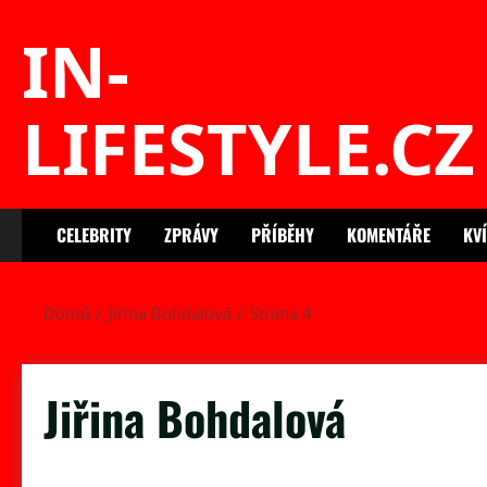
Skip
IN-
to
content
LIFESTYLE.CZ
CELEBRITY
ZPRÁVY
PŘÍBĚHY
KOMENTÁŘE
KV
Domů
Jiřina Bohdalová
Strana 4
Jiřina Bohdalová