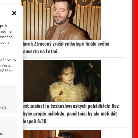
a
upu k
i nám a
edinečná
osti a
Marek Ztracený zrušil velkolepé finále svého
koncertu na Letné
Vaše volby
uhlasu,
ní části
Test znalostí o československých pohádkách: Bez
ojů.
chyby projde málokdo, pamětníci by ale měli dát
alespoň 8/10
m,