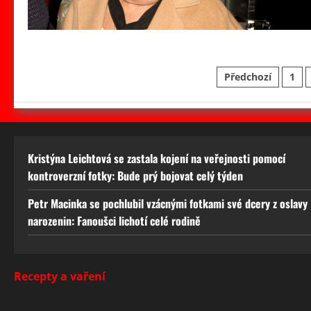
Stránkován
Předchozí
1
příspěvků
Kristýna Leichtová se zastala kojení na veřejnosti pomocí
kontroverzní fotky: Bude prý bojovat celý týden
Petr Macinka se pochlubil vzácnými fotkami své dcery z oslavy
narozenin: Fanoušci lichotí celé rodině
Recepty a vaření