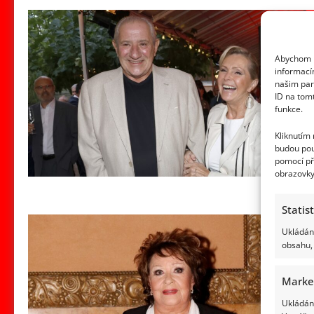
Abychom p
informací
našim par
ID na tom
funkce.
Kliknutím
budou pou
pomocí př
obrazovky
Statis
Ukládání
obsahu, 
Marke
Ukládání