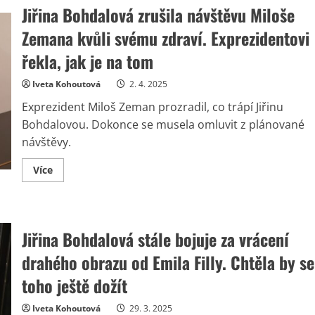
Jiřina Bohdalová zrušila návštěvu Miloše
Zemana kvůli svému zdraví. Exprezidentovi
řekla, jak je na tom
Iveta Kohoutová
2. 4. 2025
Exprezident Miloš Zeman prozradil, co trápí Jiřinu
Bohdalovou. Dokonce se musela omluvit z plánované
návštěvy.
Read
Více
more
about
Jiřina
Bohdalová
zrušila
návštěvu
Jiřina Bohdalová stále bojuje za vrácení
Miloše
Zemana
drahého obrazu od Emila Filly. Chtěla by se
kvůli
svému
zdraví.
toho ještě dožít
Exprezidentovi
řekla,
jak
Iveta Kohoutová
29. 3. 2025