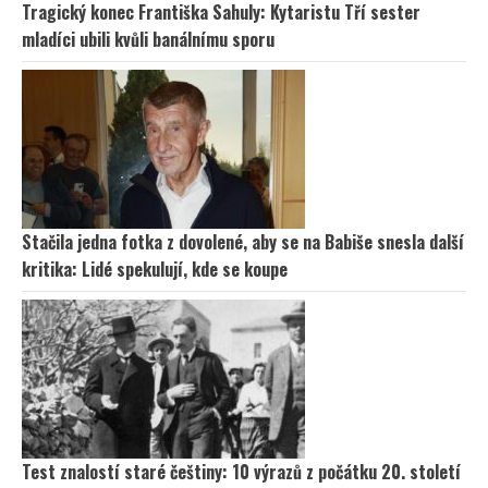
Tragický konec Františka Sahuly: Kytaristu Tří sester
mladíci ubili kvůli banálnímu sporu
Stačila jedna fotka z dovolené, aby se na Babiše snesla další
kritika: Lidé spekulují, kde se koupe
Test znalostí staré češtiny: 10 výrazů z počátku 20. století