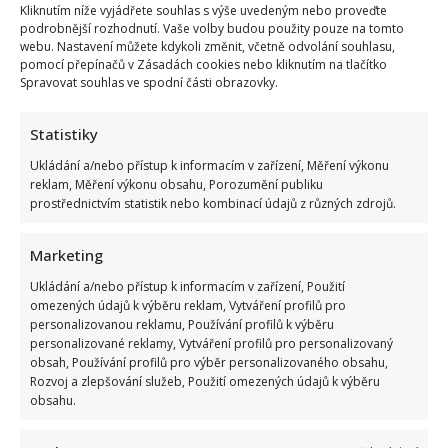
Prozradila,
Kliknutím níže vyjádřete souhlas s výše uvedeným nebo proveďte
jak
podrobnější rozhodnutí. Vaše volby budou použity pouze na tomto
se
cítí
webu. Nastavení můžete kdykoli změnit, včetně odvolání souhlasu,
a
pomocí přepínačů v Zásadách cookies nebo kliknutím na tlačítko
poděkovala
Spravovat souhlas ve spodní části obrazovky.
za
vzkazy
Statistiky
Jiřina Bohdalová má za sebou operaci srdce. Její
Ukládání a/nebo přístup k informacím v zařízení, Měření výkonu
dlouholetý lékař prozradil, jak na tom je
reklam, Měření výkonu obsahu, Porozumění publiku
prostřednictvím statistik nebo kombinací údajů z různých zdrojů.
Iveta Kohoutová
24. 6. 2025
Jiřina Bohdalová musela opět do nemocnice.
Marketing
Tentokrát na plánovaný zákrok kvůli zúžení srdeční
chlopně. Profesor Neužil vzkázal,...
Ukládání a/nebo přístup k informacím v zařízení, Použití
omezených údajů k výběru reklam, Vytváření profilů pro
personalizovanou reklamu, Používání profilů k výběru
Read
Více
more
personalizované reklamy, Vytváření profilů pro personalizovaný
about
obsah, Používání profilů pro výběr personalizovaného obsahu,
Jiřina
Rozvoj a zlepšování služeb, Použití omezených údajů k výběru
Bohdalová
má
obsahu.
za
sebou
operaci