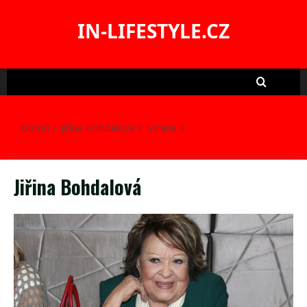
Skip
to
IN-LIFESTYLE.CZ
content
Domů
Jiřina Bohdalová
Strana 3
Jiřina Bohdalová