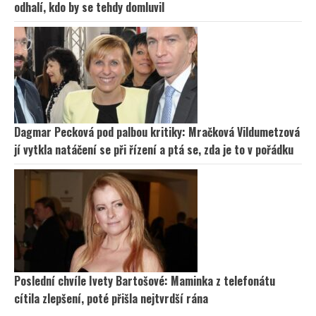
odhalí, kdo by se tehdy domluvil
Dagmar Pecková pod palbou kritiky: Mračková Vildumetzová
jí vytkla natáčení se při řízení a ptá se, zda je to v pořádku
Poslední chvíle Ivety Bartošové: Maminka z telefonátu
cítila zlepšení, poté přišla nejtvrdší rána