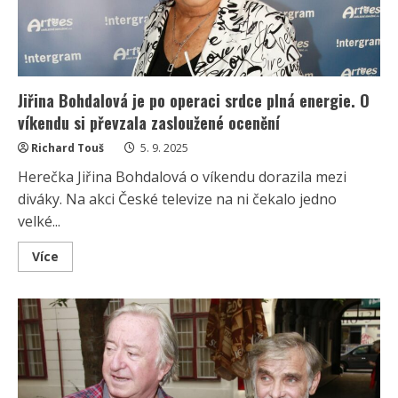
Padli
si
do
oka,
když
ji
učil
na
Jiřina Bohdalová je po operaci srdce plná energie. O
vodním
skútru
víkendu si převzala zasloužené ocenění
Richard Touš
5. 9. 2025
Herečka Jiřina Bohdalová o víkendu dorazila mezi
diváky. Na akci České televize na ni čekalo jedno
velké...
Read
Více
more
about
Jiřina
Bohdalová
je
po
operaci
srdce
plná
energie.
O