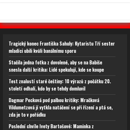
Tragický konec Františka Sahuly: Kytaristu Tří sester
mladíci ubili kvůli banálnímu sporu
Stačila jedna fotka z dovolené, aby se na Babiše
snesla další kritika: Lidé spekulují, kde se koupe
Test znalostí staré češtiny: 10 výrazů z počátku 20.
století odhalí, kdo by se tehdy domluvil
Dagmar Pecková pod palbou kritiky: Mračková
Vildumetzová jí vytkla natáčení se při řízení a ptá se,
zda je to v pořádku
Poslední chvíle Ivety Bartošové: Maminka z