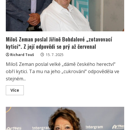
padáka!
dodnes
baví
Čechy
Miloš Zeman poslal Jiřině Bohdalové „zotavovací
kytici“. Z její odpovědi se prý až červenal
Richard Touš
15. 7. 2025
Miloš Zeman poslal velké „dámě českého herectví“
obří kytici. Ta mu na jeho „cukrování“ odpověděla ve
stejném...
Read
Více
more
about
Miloš
Zeman
poslal
Jiřině
Bohdalové
„zotavovací
kytici“.