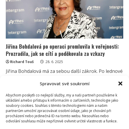
Z
její
odpovědi
se
prý
až
červenal
Jiřina Bohdalová po operaci promluvila k veřejnosti:
Prozradila, jak se cítí a poděkovala za vzkazy
Richard Touš
28. 6. 2025
Jiřina Bohdalová má za sebou další zákrok. Po lednové
operaci přišla další, tentokrát však šlo o srdce....
Spravovat své soukromí
Read
Více
more
Abychom poskytli co nejlepší služby, my a naši partneři používáme k
about
ukládání a/nebo přístupu k informacím o zařízeních, technologie jako
Jiřina
Bohdalová
soubory cookies. Souhlas s těmito technologiemi nám a našim
po
partnerům umožní zpracovávat osobní údaje, jako je chování při
operaci
procházení nebo jedinečná ID na tomto webu. Nesouhlas nebo
promluvila
odvolání souhlasu může nepříznivě ovlivnit určité vlastnosti a funkce.
k
veřejnosti: