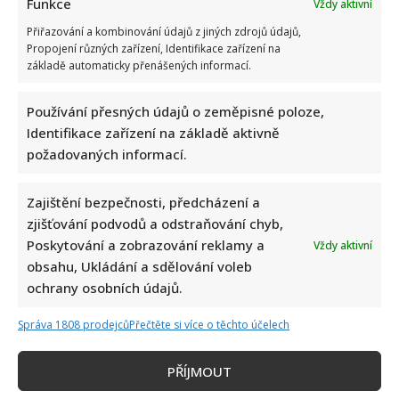
Funkce
srdce.
Vždy aktivní
Její
dlouholetý
Přiřazování a kombinování údajů z jiných zdrojů údajů,
lékař
Propojení různých zařízení, Identifikace zařízení na
prozradil,
základě automaticky přenášených informací.
jak
na
tom
je
Používání přesných údajů o zeměpisné poloze,
Identifikace zařízení na základě aktivně
Muži v životě Jiřiny Bohdalové: Po bouřlivých vztazích
požadovaných informací.
již desítky let září po boku mladšího podnikatele
Iveta Kohoutová
1. 5. 2025
Zajištění bezpečnosti, předcházení a
zjišťování podvodů a odstraňování chyb,
Herečka Jiřina Bohdalová už oslavila 94. narozeniny.
Poskytování a zobrazování reklamy a
Vždy aktivní
Energie ji stále neopouští, ale bouřlivé vztahy už
obsahu, Ukládání a sdělování voleb
nepěstuje.
ochrany osobních údajů.
Read
Více
more
Správa 1808 prodejců
Přečtěte si více o těchto účelech
about
Muži
Stránkování
v
Předchozí
1
2
3
4
5
Další
životě
PŘÍJMOUT
Jiřiny
Bohdalové: