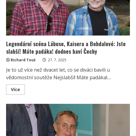
víkendu
si
převzala
zasloužené
ocenění
Legendární scéna Lábuse, Kaisera a Bohdalové: Jste
slabší! Máte padáka! dodnes baví Čechy
Richard Touš
27. 7. 2025
Je to už více než dvacet let, co se diváci bavili u
vědomostní soutěže Nejslabší! Máte padáka!....
Read
Více
more
about
Legendární
scéna
Lábuse,
Kaisera
a
Bohdalové:
Jste
slabší!
Máte