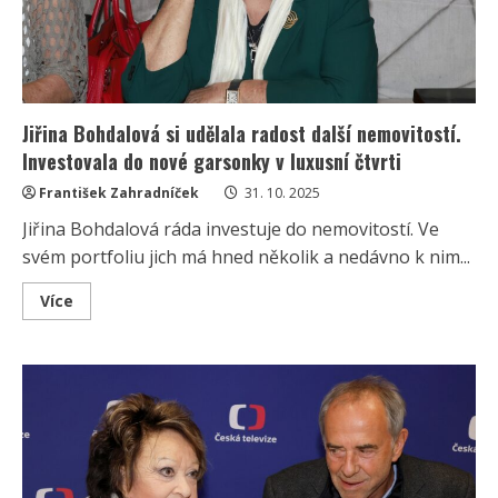
Jiřina Bohdalová si udělala radost další nemovitostí.
Investovala do nové garsonky v luxusní čtvrti
František Zahradníček
31. 10. 2025
Jiřina Bohdalová ráda investuje do nemovitostí. Ve
svém portfoliu jich má hned několik a nedávno k nim...
Read
Více
more
about
Jiřina
Bohdalová
si
udělala
radost
další
nemovitostí.
Investovala
do
nové