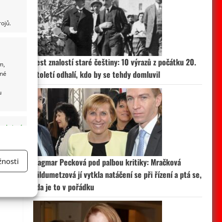
ojů.
Test znalostí staré češtiny: 10 výrazů z počátku 20.
m,
století odhalí, kdo by se tehdy domluvil
ané
u
 aktivní
nosti
Dagmar Pecková pod palbou kritiky: Mračková
Vildumetzová jí vytkla natáčení se při řízení a ptá se,
a
zda je to v pořádku