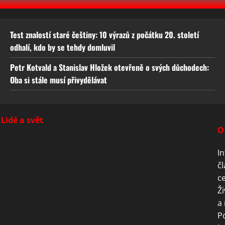
Test znalostí staré češtiny: 10 výrazů z počátku 20. století
odhalí, kdo by se tehdy domluvil
Petr Kotvald a Stanislav Hložek otevřeně o svých důchodech:
Oba si stále musí přivydělávat
Lidé a svět
O
In
čl
ce
Ži
a 
P