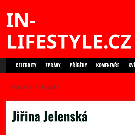
Skip
IN-
to
content
LIFESTYLE.CZ
CELEBRITY
ZPRÁVY
PŘÍBĚHY
KOMENTÁŘE
KV
Domů
Jiřina Jelenská
Jiřina Jelenská