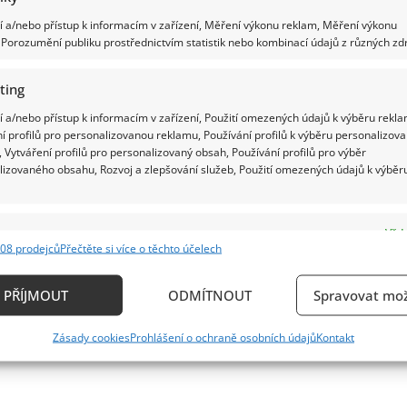
 a/nebo přístup k informacím v zařízení, Měření výkonu reklam, Měření výkonu
Porozumění publiku prostřednictvím statistik nebo kombinací údajů z různých zdr
ting
 a/nebo přístup k informacím v zařízení, Použití omezených údajů k výběru rekla
í profilů pro personalizovanou reklamu, Používání profilů k výběru personalizov
 Vytváření profilů pro personalizovaný obsah, Používání profilů pro výběr
lizovaného obsahu, Rozvoj a zlepšování služeb, Použití omezených údajů k výběr
e
Vždy
08 prodejců
Přečtěte si více o těchto účelech
ání a kombinování údajů z jiných zdrojů údajů, Propojení různých zařízení,
kace zařízení na základě automaticky přenášených informací.
PŘÍJMOUT
ODMÍTNOUT
Spravovat mož
ání přesných údajů o zeměpisné poloze, Identifikace zařízení n
Zásady cookies
Prohlášení o ochraně osobních údajů
Kontakt
ě aktivně požadovaných informací.
ění bezpečnosti, předcházení a zjišťování podvodů a