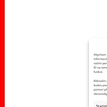
Abychom p
informací
našim par
ID na tom
funkce.
Kliknutím
budou pou
pomocí př
obrazovky
Statis