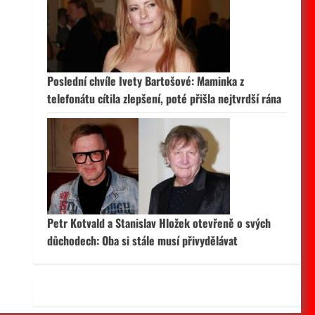
 aktivní
Poslední chvíle Ivety Bartošové: Maminka z
telefonátu cítila zlepšení, poté přišla nejtvrdší rána
Petr Kotvald a Stanislav Hložek otevřeně o svých
důchodech: Oba si stále musí přivydělávat