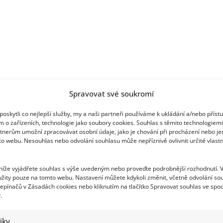
dokonce
přišla
o
nohu
Spravovat své soukromí
oskytli co nejlepší služby, my a naši partneři používáme k ukládání a/nebo příst
m o zařízeních, technologie jako soubory cookies. Souhlas s těmito technologiem
tnerům umožní zpracovávat osobní údaje, jako je chování při procházení nebo j
to webu. Nesouhlas nebo odvolání souhlasu může nepříznivě ovlivnit určité vlastn
 níže vyjádřete souhlas s výše uvedeným nebo proveďte podrobnější rozhodnutí. 
žity pouze na tomto webu. Nastavení můžete kdykoli změnit, včetně odvolání so
epínačů v Zásadách cookies nebo kliknutím na tlačítko Spravovat souhlas ve spod
.
tiky