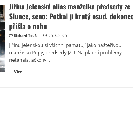
Jiřina Jelenská alias manželka předsedy ze
Slunce, seno: Potkal ji krutý osud, dokonc
přišla o nohu
Richard Touš
25. 8. 2025
Jiřinu Jelenskou si všichni pamatují jako hašteřivou
manželku Pepy, předsedy JZD. Na plac si problémy
netahala, ačkoliv...
Read
Více
more
about
Jiřina
Jelenská
alias
manželka
předsedy
ze
Slunce,
seno:
Potkal
ji
krutý
osud,