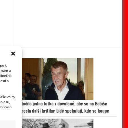
upu k
i nám a
edinečná
osti a
Vaše volby
uhlasu,
Stačila jedna fotka z dovolené, aby se na Babiše
ní části
snesla další kritika: Lidé spekulují, kde se koupe