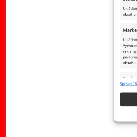
Ukládání
obsahu, 
Marke
Ukládání
Vytvářen
reklamy,
persona
obsahu.
Funkc
Správa 18
Přiřazov
Identifi
Použív
základ
Zajišt