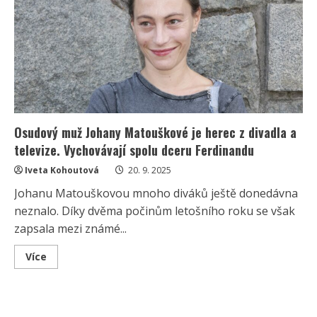
platy.
Podle
hvězdy
Studny
se
z
nich
vyžít
nedá
Osudový muž Johany Matouškové je herec z divadla a
televize. Vychovávají spolu dceru Ferdinandu
Iveta Kohoutová
20. 9. 2025
Johanu Matouškovou mnoho diváků ještě donedávna
neznalo. Díky dvěma počinům letošního roku se však
zapsala mezi známé...
Read
Více
more
about
Osudový
muž
Johany
Matouškové