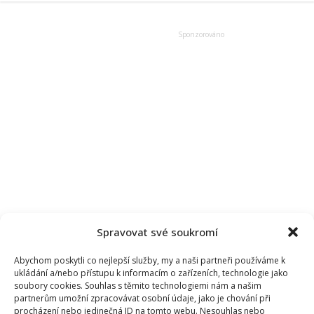
je
herec
z
divadla
a
televize.
Vychovávají
spolu
dceru
Ferdinandu
Spravovat své soukromí
Abychom poskytli co nejlepší služby, my a naši partneři používáme k
ukládání a/nebo přístupu k informacím o zařízeních, technologie jako
soubory cookies. Souhlas s těmito technologiemi nám a našim
partnerům umožní zpracovávat osobní údaje, jako je chování při
procházení nebo jedinečná ID na tomto webu. Nesouhlas nebo