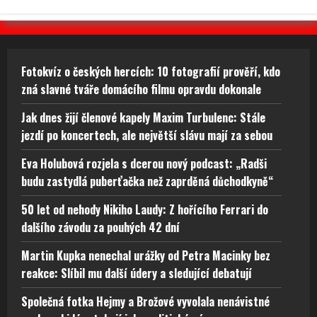
Fotokvíz o českých hercích: 10 fotografií prověří, kdo
zná slavné tváře domácího filmu opravdu dokonale
Jak dnes žijí členové kapely Maxim Turbulenc: Stále
jezdí po koncertech, ale největší slávu mají za sebou
Eva Holubová rozjela s dcerou nový podcast: „Radši
budu zastydlá puberťačka než zaprděná důchodkyně“
50 let od nehody Nikiho Laudy: Z hořícího Ferrari do
dalšího závodu za pouhých 42 dní
Martin Kupka nenechal urážky od Petra Macinky bez
reakce: Slíbil mu další údery a sledující debatují
Společná fotka Hejmy a Brožové vyvolala nenávistné