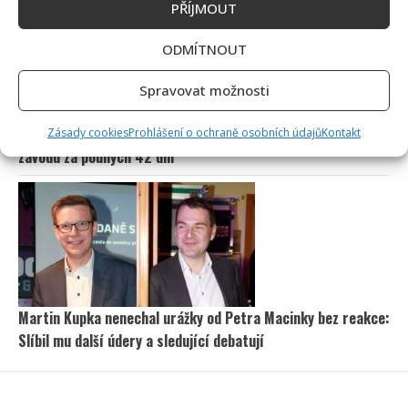
PŘÍJMOUT
ODMÍTNOUT
Spravovat možnosti
50 let od nehody Nikiho Laudy: Z hořícího Ferrari do dalšího
Zásady cookies
Prohlášení o ochraně osobních údajů
Kontakt
závodu za pouhých 42 dní
Martin Kupka nenechal urážky od Petra Macinky bez reakce:
Slíbil mu další údery a sledující debatují