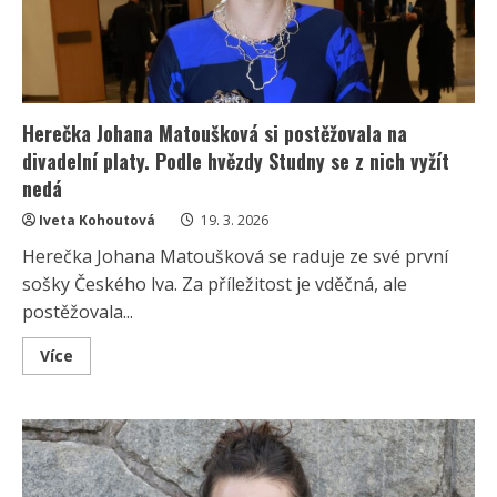
Herečka Johana Matoušková si postěžovala na
divadelní platy. Podle hvězdy Studny se z nich vyžít
nedá
Iveta Kohoutová
19. 3. 2026
Herečka Johana Matoušková se raduje ze své první
sošky Českého lva. Za příležitost je vděčná, ale
postěžovala...
Read
Více
more
about
Herečka
Johana
Matoušková
si
postěžovala
na
divadelní