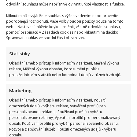
odvolání souhlasu může nepříznivě ovlivnit určité vlastnosti a funkce.
Kliknutím níže vyjádřete souhlas s výše uvedeným nebo proveďte
podrobnější rozhodnutí. Vaše volby budou použity pouze na tomto
webu. Nastavení můžete kdykoli změnit, včetně odvolání souhlasu,
pomocí přepínačů v Zásadách cookies nebo kliknutím na tlačítko
Spravovat souhlas ve spodní části obrazovky.
Statistiky
Ukládání a/nebo přístup k informacím v zařízení, Měření výkonu
reklam, Měření výkonu obsahu, Porozumění publiku
prostřednictvím statistik nebo kombinací údajů z různých zdrojů.
Marketing
Ukládání a/nebo přístup k informacím v zařízení, Použití
omezených údajů k výběru reklam, Vytváření profilů pro
personalizovanou reklamu, Používání profilů k výběru
personalizované reklamy, Vytváření profilů pro personalizovaný
obsah, Používání profilů pro výběr personalizovaného obsahu,
Rozvoj a zlepšování služeb, Použití omezených údajů k výběru
Fotokvíz o českých hercích: 10 fotografií prověří, kdo zná
obsahu.