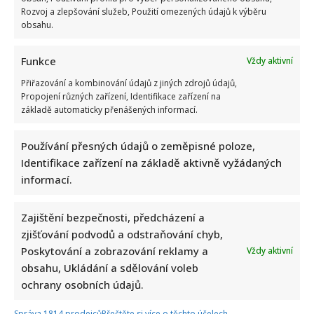
Tragický konec Františka Sahuly: Kytaristu Tří sester
Rozvoj a zlepšování služeb, Použití omezených údajů k výběru
obsahu.
mladíci ubili kvůli banálnímu sporu
Funkce
Vždy aktivní
Přiřazování a kombinování údajů z jiných zdrojů údajů,
Propojení různých zařízení, Identifikace zařízení na
základě automaticky přenášených informací.
Používání přesných údajů o zeměpisné poloze,
Stačila jedna fotka z dovolené, aby se na Babiše snesla další
Identifikace zařízení na základě aktivně vyžádaných
kritika: Lidé spekulují, kde se koupe
informací.
Zajištění bezpečnosti, předcházení a
zjišťování podvodů a odstraňování chyb,
Poskytování a zobrazování reklamy a
Vždy aktivní
obsahu, Ukládání a sdělování voleb
ochrany osobních údajů.
Test znalostí staré češtiny: 10 výrazů z počátku 20. století
Správa 1814 prodejců
Přečtěte si více o těchto účelech