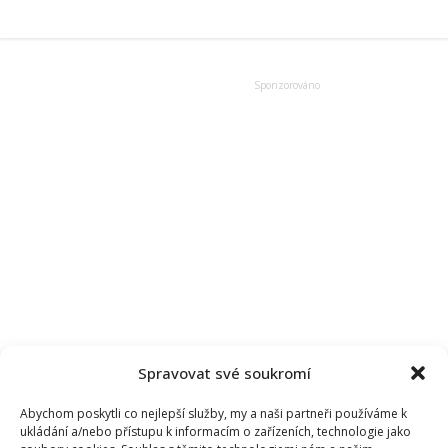
Abrhám:
Město
Kunovice
zaplatilo
opravu
hrobu.
Veřejnost
za
to
pranýřuje
Josefa
Abrháma
mladšího
Spravovat své soukromí
Abychom poskytli co nejlepší služby, my a naši partneři používáme k
ukládání a/nebo přístupu k informacím o zařízeních, technologie jako