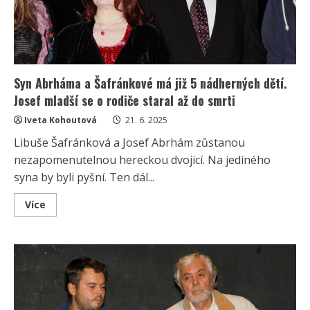
Syn Abrháma a Šafránkové má již 5 nádherných dětí.
Josef mladší se o rodiče staral až do smrti
Iveta Kohoutová
21. 6. 2025
Libuše Šafránková a Josef Abrhám zůstanou
nezapomenutelnou hereckou dvojicí. Na jediného
syna by byli pyšní. Ten dál...
Read
Více
more
about
Syn
Abrháma
a
Šafránkové
má
již
5
nádherných