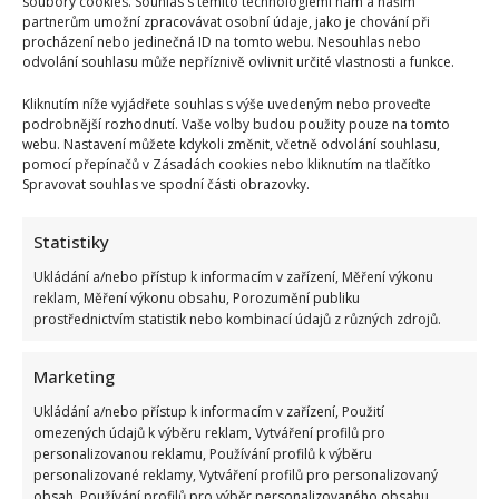
soubory cookies. Souhlas s těmito technologiemi nám a našim
partnerům umožní zpracovávat osobní údaje, jako je chování při
procházení nebo jedinečná ID na tomto webu. Nesouhlas nebo
odvolání souhlasu může nepříznivě ovlivnit určité vlastnosti a funkce.
Kliknutím níže vyjádřete souhlas s výše uvedeným nebo proveďte
podrobnější rozhodnutí. Vaše volby budou použity pouze na tomto
webu. Nastavení můžete kdykoli změnit, včetně odvolání souhlasu,
pomocí přepínačů v Zásadách cookies nebo kliknutím na tlačítko
Spravovat souhlas ve spodní části obrazovky.
Statistiky
Ukládání a/nebo přístup k informacím v zařízení, Měření výkonu
reklam, Měření výkonu obsahu, Porozumění publiku
prostřednictvím statistik nebo kombinací údajů z různých zdrojů.
Marketing
Ukládání a/nebo přístup k informacím v zařízení, Použití
omezených údajů k výběru reklam, Vytváření profilů pro
personalizovanou reklamu, Používání profilů k výběru
personalizované reklamy, Vytváření profilů pro personalizovaný
obsah, Používání profilů pro výběr personalizovaného obsahu,