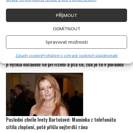
odhalí, kdo by se tehdy domluvil
PŘÍJMOUT
ODMÍTNOUT
Spravovat možnosti
Zásady cookies
Prohlášení o ochraně osobních údajů
Kontakt
Dagmar Pecková pod palbou kritiky: Mračková Vildumetzová
jí vytkla natáčení se při řízení a ptá se, zda je to v pořádku
Poslední chvíle Ivety Bartošové: Maminka z telefonátu
cítila zlepšení, poté přišla nejtvrdší rána