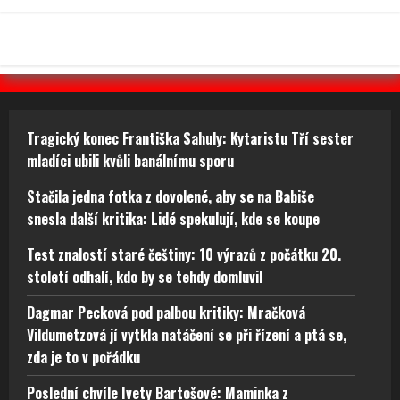
Tragický konec Františka Sahuly: Kytaristu Tří sester
mladíci ubili kvůli banálnímu sporu
Stačila jedna fotka z dovolené, aby se na Babiše
snesla další kritika: Lidé spekulují, kde se koupe
Test znalostí staré češtiny: 10 výrazů z počátku 20.
století odhalí, kdo by se tehdy domluvil
Dagmar Pecková pod palbou kritiky: Mračková
Vildumetzová jí vytkla natáčení se při řízení a ptá se,
zda je to v pořádku
Poslední chvíle Ivety Bartošové: Maminka z