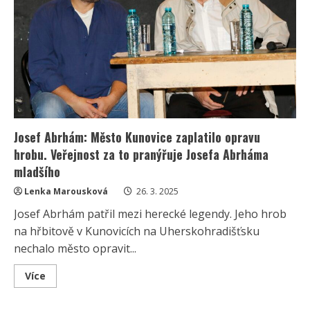
dětí.
Josef
mladší
se
o
rodiče
staral
až
do
smrti
Josef Abrhám: Město Kunovice zaplatilo opravu
hrobu. Veřejnost za to pranýřuje Josefa Abrháma
mladšího
Lenka Marousková
26. 3. 2025
Josef Abrhám patřil mezi herecké legendy. Jeho hrob
na hřbitově v Kunovicích na Uherskohradišťsku
nechalo město opravit...
Read
Více
more
about
Josef