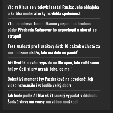
Václav Klaus se v televizi zastal Ruska: Jeho obhajoba
a kritika moderátorky rozdělila společnost
Vtip na adresu Tomia Okamury nepadl na úrodnou
půdu: Předseda Sněmovny ho nepochopil a akorát se
ztrapnil
Test znalostí pro Husákovy děti: 10 otázek o životě za
normalizace ukáže, kdo má dobrou paměť
Jiří Dvořák o svém výjezdu na Ukrajinu, kde viděl samé
hrůzy: Češi si prý neváží toho, co mají
Bolestivý moment Ivy Pazderkové na dovolené: Její
video rozesmálo i vzbudilo velký obdiv
Jak bude podle AI Marek Ztracený vypadat v důchodu:
Šedivé vlasy ani vousy mu vůbec neuškodí