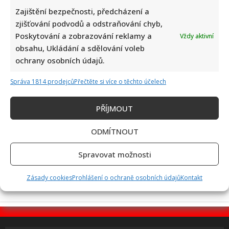
Zajištění bezpečnosti, předcházení a
zjišťování podvodů a odstraňování chyb,
Poskytování a zobrazování reklamy a
Vždy aktivní
Jiří Dvořák o svém výjezdu na Ukrajinu, kde viděl samé hrůzy:
obsahu, Ukládání a sdělování voleb
Češi si prý neváží toho, co mají
ochrany osobních údajů.
Správa 1814 prodejců
Přečtěte si více o těchto účelech
PŘÍJMOUT
ODMÍTNOUT
Bolestivý moment Ivy Pazderkové na dovolené: Její video
rozesmálo i vzbudilo velký obdiv
Spravovat možnosti
Zásady cookies
Prohlášení o ochraně osobních údajů
Kontakt