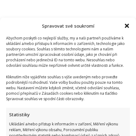
Spravovat své soukromí
Abychom poskytli co nejlepší služby, my a naši partneři používáme k
ukládání a/nebo přístupu k informacím o zařízeních, technologie jako
soubory cookies. Souhlas s těmito technologiemi nám a našim
partnerům umožní zpracovávat osobní údaje, jako je chování při
procházení nebo jedinečná ID na tomto webu. Nesouhlas nebo
odvolání souhlasu může nepříznivě ovlivnit určité vlastnosti a funkce.
Kliknutím níže vyjádřete souhlas s výše uvedeným nebo proveďte
podrobnější rozhodnutí. Vaše volby budou použity pouze na tomto
webu. Nastavení můžete kdykoli změnit, včetně odvolání souhlasu,
pomocí přepínačů v Zásadách cookies nebo kliknutím na tlačítko
Spravovat souhlas ve spodní části obrazovky.
Václav Klaus se v televizi zastal Ruska: Jeho obhajoba a
kritika moderátorky rozdělila společnost
Statistiky
Ukládání a/nebo přístup k informacím v zařízení, Měření výkonu
reklam, Měření výkonu obsahu, Porozumění publiku
prostřednictvím statistik nebo kombinací údajů z různých zdrojů.