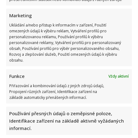
Marketing
Ukládání a/nebo přístup k informacím v zařízení, Použití
omezených údajů k výběru reklam, Vytváření profilů pro
Vtip na adresu Tomia Okamury nepadl na úrodnou půdu:
personalizovanou reklamu, Používání profilů k výběru
Předseda Sněmovny ho nepochopil a akorát se ztrapnil
personalizované reklamy, Vytváření profilů pro personalizovaný
obsah, Používání profilů pro výběr personalizovaného obsahu,
Rozvoj a zlepšování služeb, Použití omezených údajů k výběru
obsahu.
Funkce
Vždy aktivní
Přiřazování a kombinování údajů z jiných zdrojů údajů,
Propojení různých zařízení, Identifikace zařízení na
Test znalostí pro Husákovy děti: 10 otázek o životě za
základě automaticky přenášených informací.
normalizace ukáže, kdo má dobrou paměť
Používání přesných údajů o zeměpisné poloze,
Identifikace zařízení na základě aktivně vyžádaných
informací.