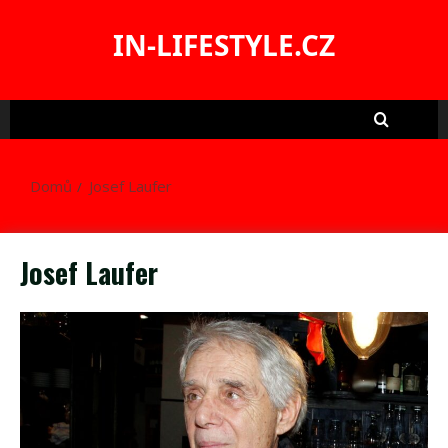
Skip
to
IN-LIFESTYLE.CZ
content
Domů
Josef Laufer
Josef Laufer