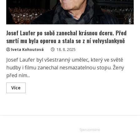
Josef Laufer po sobě zanechal krásnou dceru. Před
smrtí mu byla oporou a stala se z ní velvyslankyně
Iveta Kohoutová
18. 8. 2025
Josef Laufer byl všestranný umělec, který ve světě
hudby i filmu zanechal nesmazatelnou stopu. Ženy
před ním...
Read
Více
more
about
Josef
Laufer
po
sobě
zanechal
krásnou
dceru.
Před
smrtí
mu