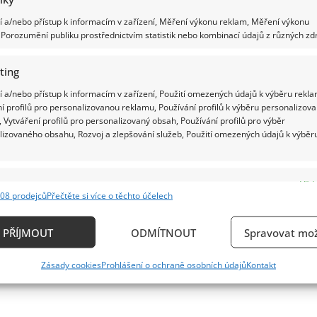
 a/nebo přístup k informacím v zařízení, Měření výkonu reklam, Měření výkonu
Porozumění publiku prostřednictvím statistik nebo kombinací údajů z různých zdr
ting
 a/nebo přístup k informacím v zařízení, Použití omezených údajů k výběru rekla
í profilů pro personalizovanou reklamu, Používání profilů k výběru personalizov
 Vytváření profilů pro personalizovaný obsah, Používání profilů pro výběr
lizovaného obsahu, Rozvoj a zlepšování služeb, Použití omezených údajů k výběr
e
Vždy
08 prodejců
Přečtěte si více o těchto účelech
ání a kombinování údajů z jiných zdrojů údajů, Propojení různých zařízení,
kace zařízení na základě automaticky přenášených informací.
PŘÍJMOUT
ODMÍTNOUT
Spravovat mož
ání přesných údajů o zeměpisné poloze, Identifikace zařízení n
Zásady cookies
Prohlášení o ochraně osobních údajů
Kontakt
ě aktivně požadovaných informací.
ění bezpečnosti, předcházení a zjišťování podvodů a