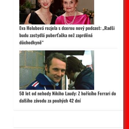
 aktivní
Eva Holubová rozjela s dcerou nový podcast: „Radši
budu zastydlá puberťačka než zaprděná
důchodkyně“
50 let od nehody Nikiho Laudy: Z hořícího Ferrari do
dalšího závodu za pouhých 42 dní