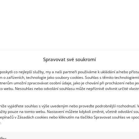
let
Spravovat své soukromí
oskytli co nejlepší služby, my a naši partneři používáme k ukládání a/nebo příst
m o zařízeních, technologie jako soubory cookies. Souhlas s těmito technologiem
tnerům umožní zpracovávat osobní údaje, jako je chování při procházení nebo j
to webu. Nesouhlas nebo odvolání souhlasu může nepříznivě ovlivnit určité vlastn
 níže vyjádřete souhlas s výše uvedeným nebo proveďte podrobnější rozhodnutí. 
žity pouze na tomto webu. Nastavení můžete kdykoli změnit, včetně odvolání so
epínačů v Zásadách cookies nebo kliknutím na tlačítko Spravovat souhlas ve spod
.
tiky