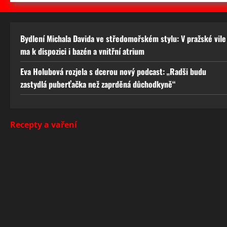
Bydlení Michala Davida ve středomořském stylu: V pražské vile
ma k dispozici i bazén a vnitřní atrium
Eva Holubová rozjela s dcerou nový podcast: „Radši budu
zastydlá puberťačka než zaprděná důchodkyně“
Recepty a vaření