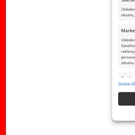
Ukládání
obsahu, 
Marke
Ukládání
Vytvářen
reklamy,
persona
obsahu.
Funkc
Správa 18
Přiřazov
Identifi
Použív
základ
Zajišt