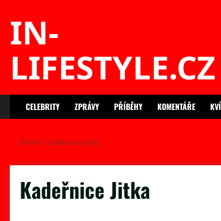
Skip
IN-
to
content
LIFESTYLE.CZ
CELEBRITY
ZPRÁVY
PŘÍBĚHY
KOMENTÁŘE
KV
Domů
Kadeřnice Jitka
Kadeřnice Jitka