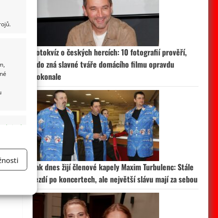
ojů.
Fotokvíz o českých hercích: 10 fotografií prověří,
kdo zná slavné tváře domácího filmu opravdu
m,
ané
dokonale
u
 aktivní
nosti
Jak dnes žijí členové kapely Maxim Turbulenc: Stále
a
jezdí po koncertech, ale největší slávu mají za sebou