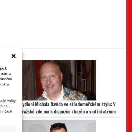
upu k
i nám a
edinečná
osti a
Vaše volby
Bydlení Michala Davida ve středomořském stylu: V
uhlasu,
pražské vile ma k dispozici i bazén a vnitřní atrium
ní části