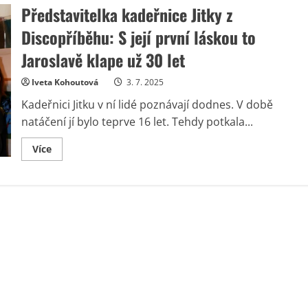
Představitelka kadeřnice Jitky z
Discopříběhu: S její první láskou to
Jaroslavě klape už 30 let
Iveta Kohoutová
3. 7. 2025
Kadeřnici Jitku v ní lidé poznávají dodnes. V době
natáčení jí bylo teprve 16 let. Tehdy potkala...
Read
Více
more
about
Představitelka
kadeřnice
Jitky
z
Discopříběhu:
S
její
první
láskou
to
Jaroslavě
klape
už
30