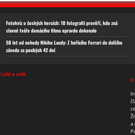
Fotokvíz o českých hercích: 10 fotografií prověří, kdo zná
slavné tváře domácího filmu opravdu dokonale
50 let od nehody Nikiho Laudy: Z hořícího Ferrari do dalšího
závodu za pouhých 42 dní
Lidé a svět
O
In
čl
ce
Ži
a 
P