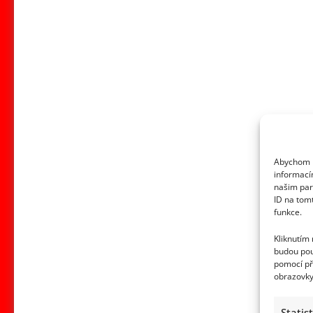
Abychom p
informací
našim par
ID na tom
funkce.
Kliknutím
budou pou
pomocí př
obrazovky
Statis