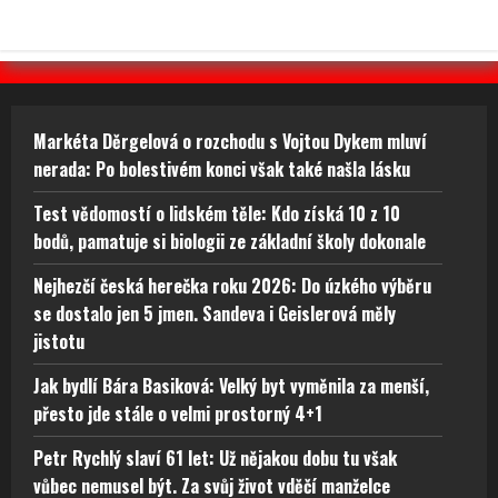
Markéta Děrgelová o rozchodu s Vojtou Dykem mluví
nerada: Po bolestivém konci však také našla lásku
Test vědomostí o lidském těle: Kdo získá 10 z 10
bodů, pamatuje si biologii ze základní školy dokonale
Nejhezčí česká herečka roku 2026: Do úzkého výběru
se dostalo jen 5 jmen. Sandeva i Geislerová měly
jistotu
Jak bydlí Bára Basiková: Velký byt vyměnila za menší,
přesto jde stále o velmi prostorný 4+1
Petr Rychlý slaví 61 let: Už nějakou dobu tu však
vůbec nemusel být. Za svůj život vděčí manželce