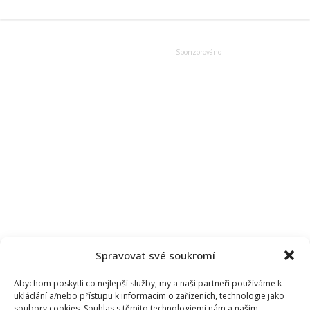
veřejně
vyznala
svému
příteli
lásku.
V
podstatě
tak
utnula
veškeré
spekulace
Spravovat své soukromí
Abychom poskytli co nejlepší služby, my a naši partneři používáme k
ukládání a/nebo přístupu k informacím o zařízeních, technologie jako
soubory cookies. Souhlas s těmito technologiemi nám a našim