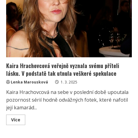
a
nevěře
Kaira Hrachovcová veřejně vyznala svému příteli
lásku. V podstatě tak utnula veškeré spekulace
Lenka Marousková
1. 3. 2025
Kaira Hrachovcová na sebe v poslední době upoutala
pozornost sérií hodně odvážných fotek, které nafotil
její kamarád...
Read
Více
more
about
Kaira
Hrachovcová