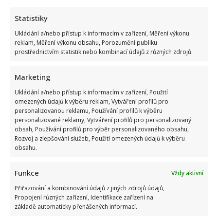
V sobotu 24.8.2024 ve věku 76 let tragicky zemřel
Statistiky
Karel Heřmánek. O jeho smrti informovala o den...
Ukládání a/nebo přístup k informacím v zařízení, Měření výkonu
Read
Více
reklam, Měření výkonu obsahu, Porozumění publiku
more
prostřednictvím statistik nebo kombinací údajů z různých zdrojů.
about
Český
filmový
a
Marketing
divadelní
svět
Ukládání a/nebo přístup k informacím v zařízení, Použití
smutní
omezených údajů k výběru reklam, Vytváření profilů pro
–
Zemřel
personalizovanou reklamu, Používání profilů k výběru
Karel
personalizované reklamy, Vytváření profilů pro personalizovaný
Heřmánek
obsah, Používání profilů pro výběr personalizovaného obsahu,
Rozvoj a zlepšování služeb, Použití omezených údajů k výběru
obsahu.
Funkce
Vždy aktivní
Přiřazování a kombinování údajů z jiných zdrojů údajů,
Propojení různých zařízení, Identifikace zařízení na
základě automaticky přenášených informací.