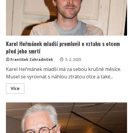
Kvůli
bolestem
by
to
prý
neudělal
Karel Heřmánek mladší promluvil o vztahu s otcem
před jeho smrtí
František Zahradníček
5. 2. 2025
Karel Heřmánek mladší má za sebou krušné měsíce.
Musel se vyrovnat s náhlou ztrátou otce a také...
Read
Více
more
about
Karel
Heřmánek
mladší
promluvil
o
vztahu
s
otcem