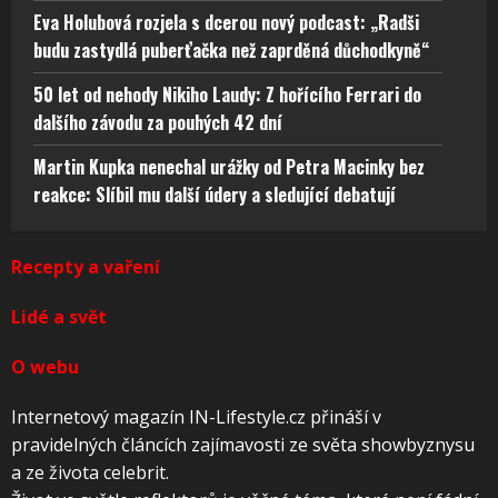
Eva Holubová rozjela s dcerou nový podcast: „Radši
budu zastydlá puberťačka než zaprděná důchodkyně“
50 let od nehody Nikiho Laudy: Z hořícího Ferrari do
dalšího závodu za pouhých 42 dní
Martin Kupka nenechal urážky od Petra Macinky bez
reakce: Slíbil mu další údery a sledující debatují
Recepty a vaření
Lidé a svět
O webu
Internetový magazín IN-Lifestyle.cz přináší v
pravidelných článcích zajímavosti ze světa showbyznysu
a ze života celebrit.