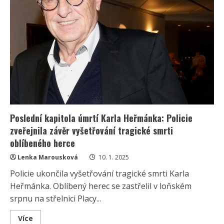
před
jeho
smrtí
Poslední kapitola úmrtí Karla Heřmánka: Policie
zveřejnila závěr vyšetřování tragické smrti
oblíbeného herce
Lenka Marousková
10. 1. 2025
Policie ukončila vyšetřování tragické smrti Karla
Heřmánka. Oblíbený herec se zastřelil v loňském
srpnu na střelnici Placy...
Read
Více