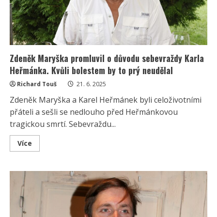
Zdeněk Maryška promluvil o důvodu sebevraždy Karla
Heřmánka. Kvůli bolestem by to prý neudělal
Richard Touš
21. 6. 2025
Zdeněk Maryška a Karel Heřmánek byli celoživotními
přáteli a sešli se nedlouho před Heřmánkovou
tragickou smrtí. Sebevraždu...
Read
Více
more
about
Zdeněk
Maryška
promluvil
o
důvodu
sebevraždy
Karla
Heřmánka.