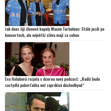
Jak dnes žijí členové kapely Maxim Turbulenc: Stále jezdí po
koncertech, ale největší slávu mají za sebou
Eva Holubová rozjela s dcerou nový podcast: „Radši budu
zastydlá puberťačka než zaprděná důchodkyně“