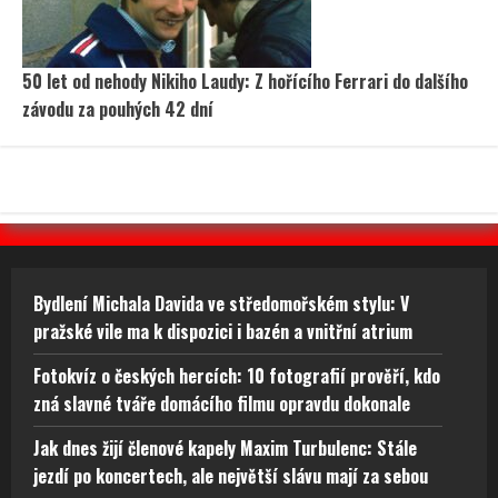
50 let od nehody Nikiho Laudy: Z hořícího Ferrari do dalšího
závodu za pouhých 42 dní
Bydlení Michala Davida ve středomořském stylu: V
pražské vile ma k dispozici i bazén a vnitřní atrium
Fotokvíz o českých hercích: 10 fotografií prověří, kdo
zná slavné tváře domácího filmu opravdu dokonale
Jak dnes žijí členové kapely Maxim Turbulenc: Stále
jezdí po koncertech, ale největší slávu mají za sebou