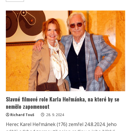
more
about
Poslední
kapitola
úmrtí
Karla
Heřmánka:
Policie
zveřejnila
závěr
vyšetřování
tragické
smrti
oblíbeného
herce
Slavné filmové role Karla Heřmánka, na které by se
nemělo zapomenout
Richard Touš
28. 9. 2024
Herec Karel Heřmánek (†76) zemřel 24.8.2024. Jeho