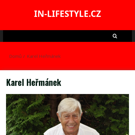
Skip
to
IN-LIFESTYLE.CZ
content
Domů
Karel Heřmánek
Karel Heřmánek