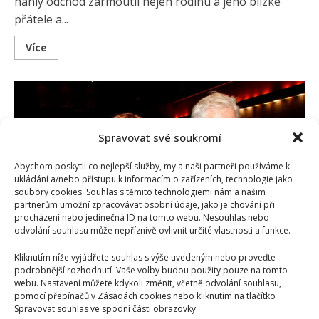
náhlý odchod zarmoutil nejen rodinu a jeho blízké
přátele a...
Read
Více
more
about
Slavné
filmové
role
Karla
Heřmánka,
na
které
Spravovat své soukromí
by
se
nemělo
Abychom poskytli co nejlepší služby, my a naši partneři používáme k
zapomenout
ukládání a/nebo přístupu k informacím o zařízeních, technologie jako
soubory cookies. Souhlas s těmito technologiemi nám a našim
partnerům umožní zpracovávat osobní údaje, jako je chování při
procházení nebo jedinečná ID na tomto webu. Nesouhlas nebo
odvolání souhlasu může nepříznivě ovlivnit určité vlastnosti a funkce.
Kliknutím níže vyjádřete souhlas s výše uvedeným nebo proveďte
podrobnější rozhodnutí. Vaše volby budou použity pouze na tomto
Český filmový a divadelní svět smutní – Zemřel Karel
webu. Nastavení můžete kdykoli změnit, včetně odvolání souhlasu,
Heřmánek
pomocí přepínačů v Zásadách cookies nebo kliknutím na tlačítko
Spravovat souhlas ve spodní části obrazovky.
Lenka Marousková
25. 8. 2024