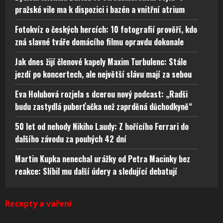
pražské vile ma k dispozici i bazén a vnitřní atrium
Fotokvíz o českých hercích: 10 fotografií prověří, kdo
zná slavné tváře domácího filmu opravdu dokonale
Jak dnes žijí členové kapely Maxim Turbulenc: Stále
jezdí po koncertech, ale největší slávu mají za sebou
Eva Holubová rozjela s dcerou nový podcast: „Radši
budu zastydlá puberťačka než zaprděná důchodkyně“
50 let od nehody Nikiho Laudy: Z hořícího Ferrari do
dalšího závodu za pouhých 42 dní
Martin Kupka nenechal urážky od Petra Macinky bez
reakce: Slíbil mu další údery a sledující debatují
Recepty a vaření