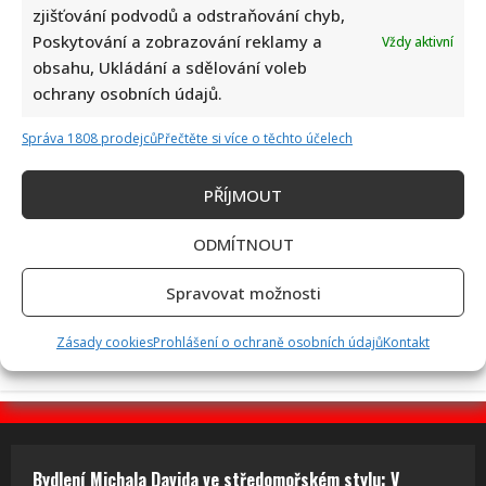
zjišťování podvodů a odstraňování chyb,
Poskytování a zobrazování reklamy a
Eva Holubová rozjela s dcerou nový podcast: „Radši budu
Vždy aktivní
obsahu, Ukládání a sdělování voleb
zastydlá puberťačka než zaprděná důchodkyně“
ochrany osobních údajů.
Správa 1808 prodejců
Přečtěte si více o těchto účelech
PŘÍJMOUT
ODMÍTNOUT
50 let od nehody Nikiho Laudy: Z hořícího Ferrari do dalšího
závodu za pouhých 42 dní
Spravovat možnosti
Zásady cookies
Prohlášení o ochraně osobních údajů
Kontakt
Bydlení Michala Davida ve středomořském stylu: V