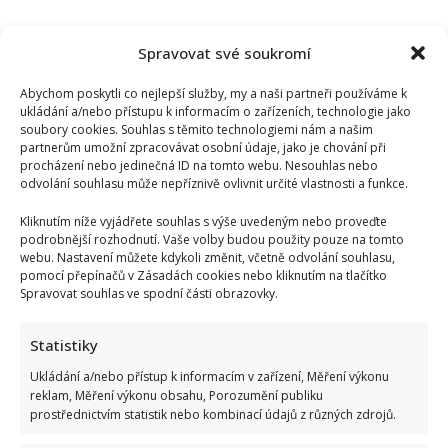
Spravovat své soukromí
Abychom poskytli co nejlepší služby, my a naši partneři používáme k
ukládání a/nebo přístupu k informacím o zařízeních, technologie jako
soubory cookies. Souhlas s těmito technologiemi nám a našim
partnerům umožní zpracovávat osobní údaje, jako je chování při
procházení nebo jedinečná ID na tomto webu. Nesouhlas nebo
odvolání souhlasu může nepříznivě ovlivnit určité vlastnosti a funkce.
Kliknutím níže vyjádřete souhlas s výše uvedeným nebo proveďte
podrobnější rozhodnutí. Vaše volby budou použity pouze na tomto
webu. Nastavení můžete kdykoli změnit, včetně odvolání souhlasu,
pomocí přepínačů v Zásadách cookies nebo kliknutím na tlačítko
Spravovat souhlas ve spodní části obrazovky.
Bydlení Michala Davida ve středomořském stylu: V pražské
vile ma k dispozici i bazén a vnitřní atrium
Statistiky
Ukládání a/nebo přístup k informacím v zařízení, Měření výkonu
reklam, Měření výkonu obsahu, Porozumění publiku
prostřednictvím statistik nebo kombinací údajů z různých zdrojů.