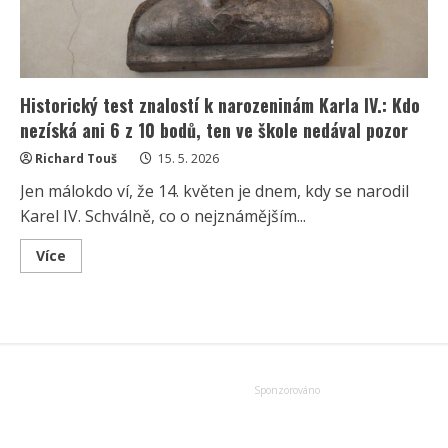
Historický test znalostí k narozeninám Karla IV.: Kdo
nezíská ani 6 z 10 bodů, ten ve škole nedával pozor
Richard Touš
15. 5. 2026
Jen málokdo ví, že 14. květen je dnem, kdy se narodil
Karel IV. Schválně, co o nejznámějším...
Read
Více
more
about
Historický
test
znalostí
k
narozeninám
Karla
IV.:
Kdo
nezíská
ani
6