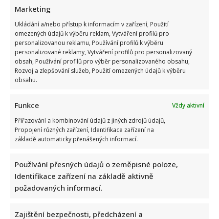
Marketing
Ukládání a/nebo přístup k informacím v zařízení, Použití
omezených údajů k výběru reklam, Vytváření profilů pro
Fotokvíz o českých hercích: 10 fotografií prověří, kdo zná
personalizovanou reklamu, Používání profilů k výběru
slavné tváře domácího filmu opravdu dokonale
personalizované reklamy, Vytváření profilů pro personalizovaný
obsah, Používání profilů pro výběr personalizovaného obsahu,
Rozvoj a zlepšování služeb, Použití omezených údajů k výběru
obsahu.
Funkce
Vždy aktivní
Přiřazování a kombinování údajů z jiných zdrojů údajů,
Propojení různých zařízení, Identifikace zařízení na
Jak dnes žijí členové kapely Maxim Turbulenc: Stále jezdí po
základě automaticky přenášených informací.
koncertech, ale největší slávu mají za sebou
Používání přesných údajů o zeměpisné poloze,
Identifikace zařízení na základě aktivně
požadovaných informací.
Zajištění bezpečnosti, předcházení a