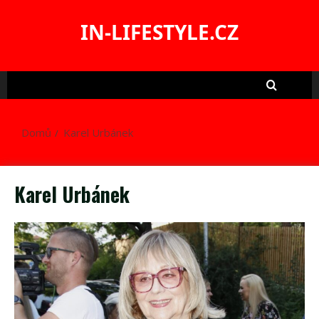
Skip
to
IN-LIFESTYLE.CZ
content
Domů
Karel Urbánek
Karel Urbánek