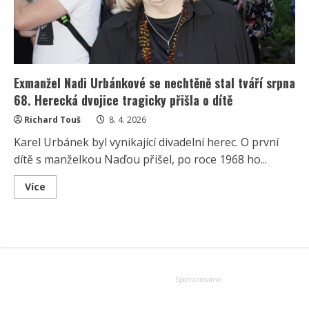
Exmanžel Nadi Urbánkové se nechtěně stal tváří srpna
68. Herecká dvojice tragicky přišla o dítě
Richard Touš
8. 4. 2026
Karel Urbánek byl vynikající divadelní herec. O první
dítě s manželkou Naďou přišel, po roce 1968 ho...
Read
Více
more
about
Exmanžel
Nadi
Urbánkové
se
nechtěně
stal
tváří
srpna
68.
Herecká