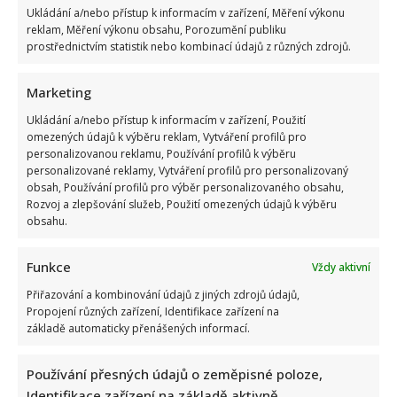
Ukládání a/nebo přístup k informacím v zařízení, Měření výkonu
reklam, Měření výkonu obsahu, Porozumění publiku
prostřednictvím statistik nebo kombinací údajů z různých zdrojů.
Jarek Nohavica zasáhl citlivé téma: Ve své písni se pustil do
Marketing
lidí, kteří neustále viní Babiše a Putina
Ukládání a/nebo přístup k informacím v zařízení, Použití
omezených údajů k výběru reklam, Vytváření profilů pro
personalizovanou reklamu, Používání profilů k výběru
personalizované reklamy, Vytváření profilů pro personalizovaný
obsah, Používání profilů pro výběr personalizovaného obsahu,
Rozvoj a zlepšování služeb, Použití omezených údajů k výběru
obsahu.
Funkce
Vždy aktivní
Kvíz o postavách z českých filmů: Kdo správně přiřadí všech
10 hrdinů, ten má vynikající přehled
Přiřazování a kombinování údajů z jiných zdrojů údajů,
Propojení různých zařízení, Identifikace zařízení na
základě automaticky přenášených informací.
Používání přesných údajů o zeměpisné poloze,
Identifikace zařízení na základě aktivně