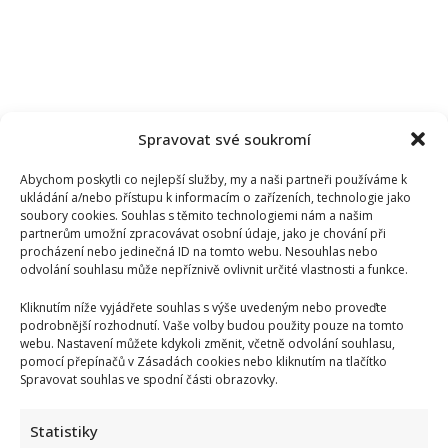
Spravovat své soukromí
Abychom poskytli co nejlepší služby, my a naši partneři používáme k
ukládání a/nebo přístupu k informacím o zařízeních, technologie jako
soubory cookies. Souhlas s těmito technologiemi nám a našim
partnerům umožní zpracovávat osobní údaje, jako je chování při
procházení nebo jedinečná ID na tomto webu. Nesouhlas nebo
odvolání souhlasu může nepříznivě ovlivnit určité vlastnosti a funkce.
Kliknutím níže vyjádřete souhlas s výše uvedeným nebo proveďte
podrobnější rozhodnutí. Vaše volby budou použity pouze na tomto
Daniela Brzobohatá se pustila do Petra Macinky: Jeho
webu. Nastavení můžete kdykoli změnit, včetně odvolání souhlasu,
chvástání obrátila proti němu a pobavila fanoušky
pomocí přepínačů v Zásadách cookies nebo kliknutím na tlačítko
Spravovat souhlas ve spodní části obrazovky.
Statistiky