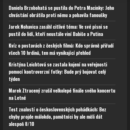
Daniela Brzobohatá se pustila do Petra Macinky: Jeho
chvástání obrátila proti němu a pobavila fanoušky
Jarek Nohavica zasáhl citlivé téma: Ve své písni se
pustil do lidí, kteří neustále viní Babiše a Putina
Kvíz o postavách z českých filmů: Kdo správně přiřadí
všech 10 hrdinů, ten má vynikající přehled
Kristýna Leichtová se zastala kojení na veřejnosti
pomocí kontroverzní fotky: Bude prý bojovat celý
týden
Marek Ztracený zrušil velkolepé finále svého koncertu
na Letné
Test znalostí o československých pohádkách: Bez
chyby projde málokdo, pamětníci by ale měli dát
alespoň 8/10