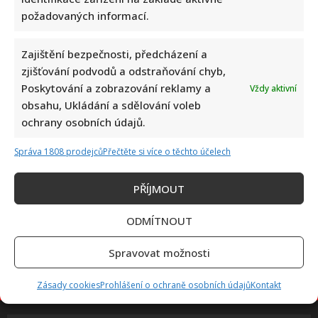
požadovaných informací.
Kristýna Leichtová se zastala kojení na veřejnosti pomocí
Zajištění bezpečnosti, předcházení a
kontroverzní fotky: Bude prý bojovat celý týden
zjišťování podvodů a odstraňování chyb,
Poskytování a zobrazování reklamy a
Vždy aktivní
obsahu, Ukládání a sdělování voleb
ochrany osobních údajů.
Správa 1808 prodejců
Přečtěte si více o těchto účelech
PŘÍJMOUT
Marek Ztracený zrušil velkolepé finále svého koncertu na
Letné
ODMÍTNOUT
Spravovat možnosti
Zásady cookies
Prohlášení o ochraně osobních údajů
Kontakt