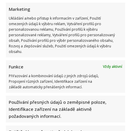
Marketing
Ukládání a/nebo přístup k informacím v zařízení, Použití
omezených údajů k výběru reklam, Vytváření profilů pro
Fotokvíz o českých hercích: 10 fotografií prověří, kdo zná
personalizovanou reklamu, Používání profilů k výběru
personalizované reklamy, Vytváření profilů pro personalizovaný
slavné tváře domácího filmu opravdu dokonale
obsah, Používání profilů pro výběr personalizovaného obsahu,
Rozvoj a zlepšování služeb, Použití omezených údajů k výběru
obsahu.
Funkce
Vždy aktivní
Přiřazování a kombinování údajů z jiných zdrojů údajů,
Propojení různých zařízení, Identifikace zařízení na
základě automaticky přenášených informací.
Jak dnes žijí členové kapely Maxim Turbulenc: Stále jezdí po
koncertech, ale největší slávu mají za sebou
Používání přesných údajů o zeměpisné poloze,
Identifikace zařízení na základě aktivně
požadovaných informací.