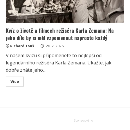
Kvíz o životě a filmech režiséra Karla Zemana: Na
jeho dílo by si měl vzpomenout naprosto každý
Richard Touš
26. 2. 2026
V našem kvízu si připomenete to nejlepší od
legendárního režiséra Karla Zemana. Ukažte, jak
dobře znáte jeho...
Read
Více
more
about
Kvíz
o
životě
a
filmech
režiséra
Karla
Zemana:
Na
jeho