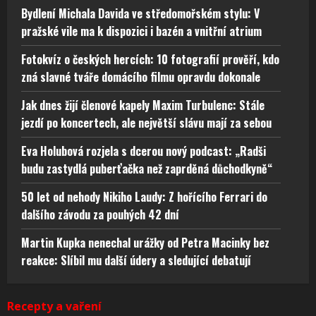
Bydlení Michala Davida ve středomořském stylu: V
pražské vile ma k dispozici i bazén a vnitřní atrium
Fotokvíz o českých hercích: 10 fotografií prověří, kdo
zná slavné tváře domácího filmu opravdu dokonale
Jak dnes žijí členové kapely Maxim Turbulenc: Stále
jezdí po koncertech, ale největší slávu mají za sebou
Eva Holubová rozjela s dcerou nový podcast: „Radši
budu zastydlá puberťačka než zaprděná důchodkyně“
50 let od nehody Nikiho Laudy: Z hořícího Ferrari do
dalšího závodu za pouhých 42 dní
Martin Kupka nenechal urážky od Petra Macinky bez
reakce: Slíbil mu další údery a sledující debatují
Recepty a vaření