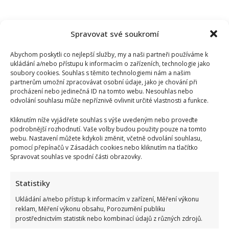
Spravovat své soukromí
Abychom poskytli co nejlepší služby, my a naši partneři používáme k
ukládání a/nebo přístupu k informacím o zařízeních, technologie jako
soubory cookies. Souhlas s těmito technologiemi nám a našim
partnerům umožní zpracovávat osobní údaje, jako je chování při
procházení nebo jedinečná ID na tomto webu. Nesouhlas nebo
odvolání souhlasu může nepříznivě ovlivnit určité vlastnosti a funkce.
Kliknutím níže vyjádřete souhlas s výše uvedeným nebo proveďte
podrobnější rozhodnutí. Vaše volby budou použity pouze na tomto
webu. Nastavení můžete kdykoli změnit, včetně odvolání souhlasu,
pomocí přepínačů v Zásadách cookies nebo kliknutím na tlačítko
Spravovat souhlas ve spodní části obrazovky.
Bydlení Michala Davida ve středomořském stylu: V pražské
Statistiky
vile ma k dispozici i bazén a vnitřní atrium
Ukládání a/nebo přístup k informacím v zařízení, Měření výkonu
reklam, Měření výkonu obsahu, Porozumění publiku
prostřednictvím statistik nebo kombinací údajů z různých zdrojů.