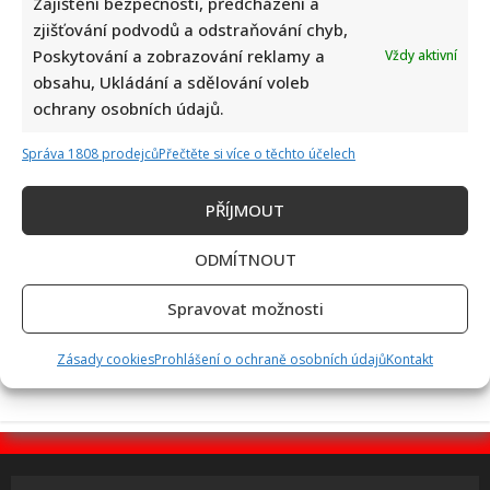
Zajištění bezpečnosti, předcházení a
zjišťování podvodů a odstraňování chyb,
Poskytování a zobrazování reklamy a
Vždy aktivní
Eva Holubová rozjela s dcerou nový podcast: „Radši budu
obsahu, Ukládání a sdělování voleb
zastydlá puberťačka než zaprděná důchodkyně“
ochrany osobních údajů.
Správa 1808 prodejců
Přečtěte si více o těchto účelech
PŘÍJMOUT
ODMÍTNOUT
50 let od nehody Nikiho Laudy: Z hořícího Ferrari do dalšího
Spravovat možnosti
závodu za pouhých 42 dní
Zásady cookies
Prohlášení o ochraně osobních údajů
Kontakt