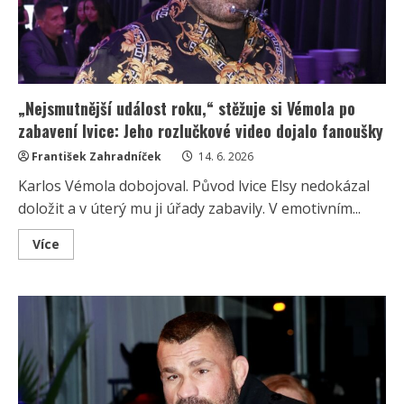
„Nejsmutnější událost roku,“ stěžuje si Vémola po
zabavení lvice: Jeho rozlučkové video dojalo fanoušky
František Zahradníček
14. 6. 2026
Karlos Vémola dobojoval. Původ lvice Elsy nedokázal
doložit a v úterý mu ji úřady zabavily. V emotivním...
Read
Více
more
about
„Nejsmutnější
událost
roku,“
stěžuje
si
Vémola
po
zabavení
lvice:
Jeho