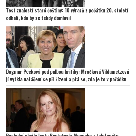
Test znalostí staré češtiny: 10 výrazů z počátku 20. století
odhalí, kdo by se tehdy domluvil
Dagmar Pecková pod palbou kritiky: Mračková Vildumetzová
jí vytkla natáčení se při řízení a ptá se, zda je to v pořádku
Poslední chvíle Ivety Bartošové: Maminka z telefonátu