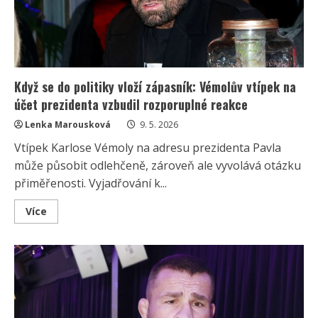
rozlučkové
video
dojalo
fanoušky
Když se do politiky vloží zápasník: Vémolův vtípek na
účet prezidenta vzbudil rozporuplné reakce
Lenka Marousková
9. 5. 2026
Vtípek Karlose Vémoly na adresu prezidenta Pavla
může působit odlehčeně, zároveň ale vyvolává otázku
přiměřenosti. Vyjadřování k...
Read
Více
more
about
Když
se
do
politiky
vloží
zápasník:
Vémolův
vtípek