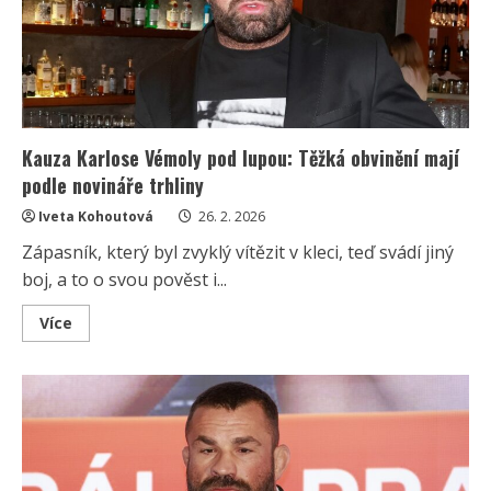
si
astronomické
částky
nevydělává
legálně
Kauza Karlose Vémoly pod lupou: Těžká obvinění mají
podle novináře trhliny
Iveta Kohoutová
26. 2. 2026
Zápasník, který byl zvyklý vítězit v kleci, teď svádí jiný
boj, a to o svou pověst i...
Read
Více
more
about
Kauza
Karlose
Vémoly
pod
lupou:
Těžká
obvinění
mají
podle