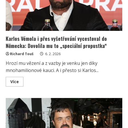
novináře
trhliny
Karlos Vémola i přes vyšetřování vycestoval do
Německa: Dovolila mu to „speciální propustka“
Richard Touš
6. 2. 2026
Hrozí mu vězení a z vazby je venku jen díky
mnohamilionové kauci. A i přesto si Karlos...
Read
Více
more
about
Karlos
Vémola
i
přes
vyšetřování
vycestoval
do
Německa:
Dovolila