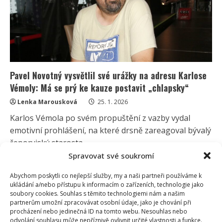
mu
to
„speciální
propustka“
Pavel Novotný vysvětlil své urážky na adresu Karlose
Vémoly: Má se prý ke kauze postavit „chlapsky“
Lenka Marousková
25. 1. 2026
Karlos Vémola po svém propuštění z vazby vydal
emotivní prohlášení, na které drsně zareagoval bývalý
řeporyjský starosta...
Spravovat své soukromí
Read
Více
more
about
Abychom poskytli co nejlepší služby, my a naši partneři používáme k
Pavel
ukládání a/nebo přístupu k informacím o zařízeních, technologie jako
Novotný
soubory cookies. Souhlas s těmito technologiemi nám a našim
vysvětlil
partnerům umožní zpracovávat osobní údaje, jako je chování při
své
urážky
procházení nebo jedinečná ID na tomto webu. Nesouhlas nebo
na
odvolání souhlasu může nepříznivě ovlivnit určité vlastnosti a funkce.