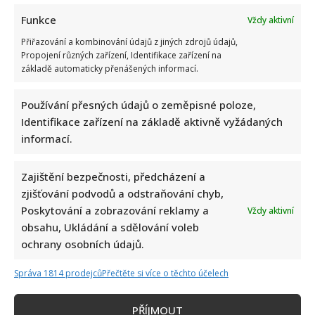
jeho
luxusní
Funkce
Vždy aktivní
sídlo
Vémoland
Přiřazování a kombinování údajů z jiných zdrojů údajů,
zůstala
Lela
Propojení různých zařízení, Identifikace zařízení na
s
základě automaticky přenášených informací.
dětmi
sama
Používání přesných údajů o zeměpisné poloze,
Identifikace zařízení na základě aktivně vyžádaných
informací.
Vazební věznice bez iluzí: Kvůli Vémolovi promluvili
lidé z obou stran mříží
Zajištění bezpečnosti, předcházení a
Iveta Kohoutová
31. 12. 2025
zjišťování podvodů a odstraňování chyb,
Poskytování a zobrazování reklamy a
Vždy aktivní
Karlos Vémola se podrobil chirurgickému zákroku.
obsahu, Ukládání a sdělování voleb
Informace z médií potvrdil jeho mediální tým přes
ochrany osobních údajů.
sociální sítě. V...
Správa 1814 prodejců
Přečtěte si více o těchto účelech
Read
Více
more
about
Vazební
PŘÍJMOUT
věznice