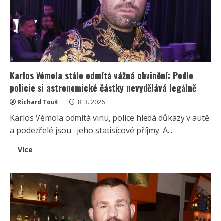
na
účet
prezidenta
vzbudil
rozporuplné
reakce
Karlos Vémola stále odmítá vážná obvinění: Podle
policie si astronomické částky nevydělává legálně
Richard Touš
8. 3. 2026
Karlos Vémola odmítá vinu, police hledá důkazy v autě
a podezřelé jsou i jeho statisícové příjmy. A...
Read
Více
more
about
Karlos
Vémola
stále
odmítá
vážná
obvinění:
Podle
policie