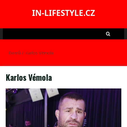
Skip
to
IN-LIFESTYLE.CZ
content
Domů
Karlos Vémola
Karlos Vémola