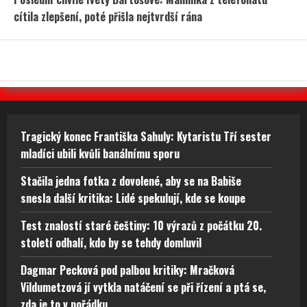
cítila zlepšení, poté přišla nejtvrdší rána
Tragický konec Františka Sahuly: Kytaristu Tří sester
mladíci ubili kvůli banálnímu sporu
Stačila jedna fotka z dovolené, aby se na Babiše
snesla další kritika: Lidé spekulují, kde se koupe
Test znalostí staré češtiny: 10 výrazů z počátku 20.
století odhalí, kdo by se tehdy domluvil
Dagmar Pecková pod palbou kritiky: Mračková
Vildumetzová jí vytkla natáčení se při řízení a ptá se,
zda je to v pořádku