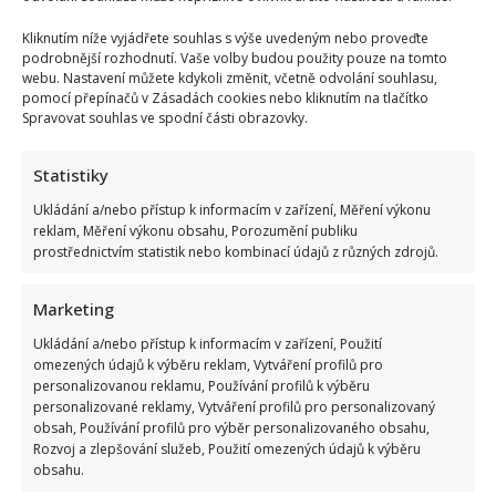
adresu
Karlose
Vémoly:
Kliknutím níže vyjádřete souhlas s výše uvedeným nebo proveďte
Má
podrobnější rozhodnutí. Vaše volby budou použity pouze na tomto
se
webu. Nastavení můžete kdykoli změnit, včetně odvolání souhlasu,
prý
ke
pomocí přepínačů v Zásadách cookies nebo kliknutím na tlačítko
kauze
Spravovat souhlas ve spodní části obrazovky.
postavit
„chlapsky“
Statistiky
Karlos Vémola a jeho splněný sen: Na jeho luxusní
sídlo Vémoland zůstala Lela s dětmi sama
Ukládání a/nebo přístup k informacím v zařízení, Měření výkonu
reklam, Měření výkonu obsahu, Porozumění publiku
Richard Touš
10. 1. 2026
prostřednictvím statistik nebo kombinací údajů z různých zdrojů.
Koupí luxusního sídla v Měchenicích si zápasník Karel
Vémola splnil svůj dětský sen. Kromě rodiny tu bydlí i...
Marketing
Ukládání a/nebo přístup k informacím v zařízení, Použití
Read
Více
omezených údajů k výběru reklam, Vytváření profilů pro
more
about
personalizovanou reklamu, Používání profilů k výběru
Karlos
personalizované reklamy, Vytváření profilů pro personalizovaný
Vémola
a
obsah, Používání profilů pro výběr personalizovaného obsahu,
jeho
Rozvoj a zlepšování služeb, Použití omezených údajů k výběru
splněný
obsahu.
sen:
Na