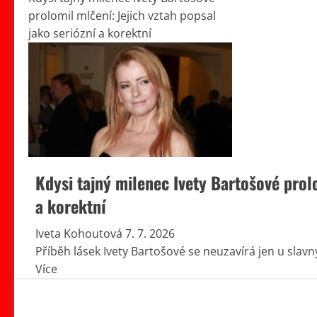
prolomil mlčení: Jejich vztah popsal
jako seriózní a korektní
Kdysi tajný milenec Ivety Bartošové prolo
a korektní
Iveta Kohoutová
7. 7. 2026
Příběh lásek Ivety Bartošové se neuzavírá jen u sla
Read
Více
more
about