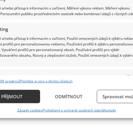
 a/nebo přístup k informacím v zařízení, Měření výkonu reklam, Měření výkonu
Porozumění publiku prostřednictvím statistik nebo kombinací údajů z různých zdr
ting
 a/nebo přístup k informacím v zařízení, Použití omezených údajů k výběru rekla
í profilů pro personalizovanou reklamu, Používání profilů k výběru personalizov
 Vytváření profilů pro personalizovaný obsah, Používání profilů pro výběr
lizovaného obsahu, Rozvoj a zlepšování služeb, Použití omezených údajů k výběr
e
Vždy
08 prodejců
Přečtěte si více o těchto účelech
ání a kombinování údajů z jiných zdrojů údajů, Propojení různých zařízení,
kace zařízení na základě automaticky přenášených informací.
PŘÍJMOUT
ODMÍTNOUT
Spravovat mož
ání přesných údajů o zeměpisné poloze, Identifikace zařízení n
Zásady cookies
Prohlášení o ochraně osobních údajů
Kontakt
ě aktivně požadovaných informací.
ění bezpečnosti, předcházení a zjišťování podvodů a