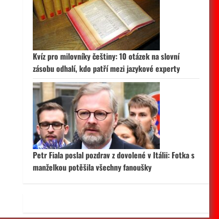
 aktivní
Kvíz pro milovníky češtiny: 10 otázek na slovní
zásobu odhalí, kdo patří mezi jazykové experty
Petr Fiala poslal pozdrav z dovolené v Itálii: Fotka s
manželkou potěšila všechny fanoušky