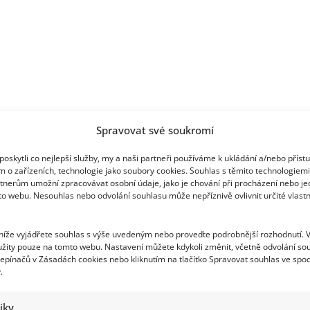
Spravovat své soukromí
oskytli co nejlepší služby, my a naši partneři používáme k ukládání a/nebo příst
m o zařízeních, technologie jako soubory cookies. Souhlas s těmito technologiem
tnerům umožní zpracovávat osobní údaje, jako je chování při procházení nebo j
to webu. Nesouhlas nebo odvolání souhlasu může nepříznivě ovlivnit určité vlastn
 níže vyjádřete souhlas s výše uvedeným nebo proveďte podrobnější rozhodnutí. 
žity pouze na tomto webu. Nastavení můžete kdykoli změnit, včetně odvolání so
epínačů v Zásadách cookies nebo kliknutím na tlačítko Spravovat souhlas ve spod
.
tiky