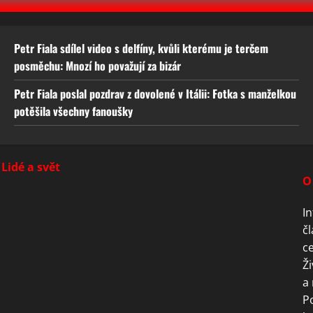
Petr Fiala sdílel video s delfíny, kvůli kterému je terčem
posměchu: Mnozí ho považují za bizár
Petr Fiala poslal pozdrav z dovolené v Itálii: Fotka s manželkou
potěšila všechny fanoušky
Lidé a svět
O
In
čl
ce
Ži
a 
P