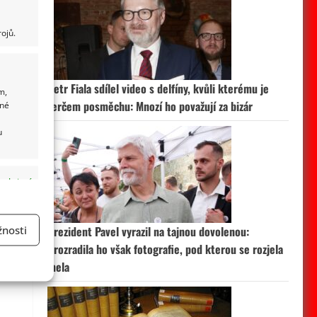
ojů.
Petr Fiala sdílel video s delfíny, kvůli kterému je
m,
terčem posměchu: Mnozí ho považují za bizár
ané
u
 aktivní
nosti
Prezident Pavel vyrazil na tajnou dovolenou:
Prozradila ho však fotografie, pod kterou se rozjela
a
mela