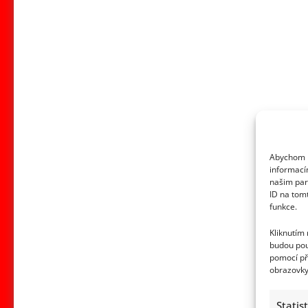
Kdysi
tajný
milenec
Ivety
Bartošové
prolomil
mlčení:
Jejich
vztah
Abychom p
popsal
informací
jako
našim par
seriózní
ID na tom
funkce.
a
korektní
Kliknutím
budou pou
pomocí př
obrazovky
Statis