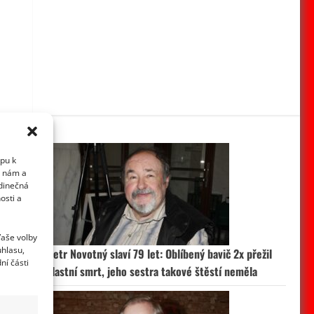
upu k
i nám a
edinečná
osti a
Vaše volby
uhlasu,
Petr Novotný slaví 79 let: Oblíbený bavič 2x přežil
ní části
vlastní smrt, jeho sestra takové štěstí neměla