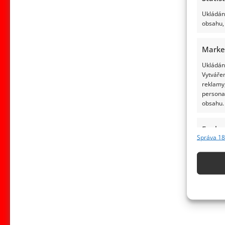
Ukládání
obsahu, 
Marke
Ukládání
Vytvářen
reklamy,
persona
obsahu.
Funkc
Správa 18
Přiřazov
Identifi
Použív
základ
Zajišt