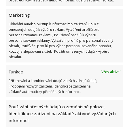
prostřednictvím statistik nebo kombinací údajů z různých zdrojů.
Marketing
Ukládání a/nebo přístup k informacím v zařízení, Použití
omezených údajů k výběru reklam, Vytváření profilů pro
Suchánek si rýpl do Macinky a jeho vyjádření o klimatické
personalizovanou reklamu, Používání profilů k výběru
personalizované reklamy, Vytváření profilů pro personalizovaný
krizi: Svým videem rozdělil společnost
obsah, Používání profilů pro výběr personalizovaného obsahu,
Rozvoj a zlepšování služeb, Použití omezených údajů k výběru
obsahu.
Funkce
Vždy aktivní
Přiřazování a kombinování údajů z jiných zdrojů údajů,
Propojení různých zařízení, Identifikace zařízení na
základě automaticky přenášených informací.
Vědomostní kvíz pro fanoušky AZ-kvízu: Je čas zjistit, kdo
by se dostal k bankomatu pomocí 10 otázek
Používání přesných údajů o zeměpisné poloze,
Identifikace zařízení na základě aktivně vyžádaných
informací.