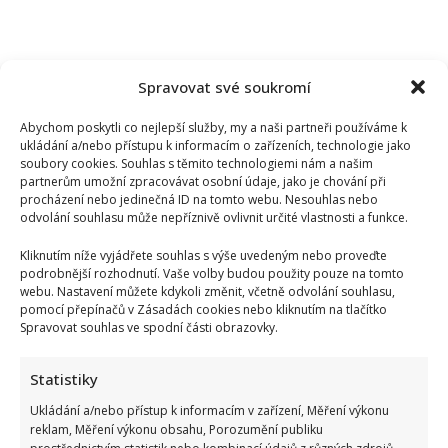
Spravovat své soukromí
Abychom poskytli co nejlepší služby, my a naši partneři používáme k
ukládání a/nebo přístupu k informacím o zařízeních, technologie jako
soubory cookies. Souhlas s těmito technologiemi nám a našim
partnerům umožní zpracovávat osobní údaje, jako je chování při
procházení nebo jedinečná ID na tomto webu. Nesouhlas nebo
odvolání souhlasu může nepříznivě ovlivnit určité vlastnosti a funkce.
Kliknutím níže vyjádřete souhlas s výše uvedeným nebo proveďte
podrobnější rozhodnutí. Vaše volby budou použity pouze na tomto
webu. Nastavení můžete kdykoli změnit, včetně odvolání souhlasu,
pomocí přepínačů v Zásadách cookies nebo kliknutím na tlačítko
Spravovat souhlas ve spodní části obrazovky.
Retro kvíz o dovolené v době socialismu: Kdo získá 10 z 10
Statistiky
bodů, pamatuje si tehdejší cestování dokonale
Ukládání a/nebo přístup k informacím v zařízení, Měření výkonu
reklam, Měření výkonu obsahu, Porozumění publiku