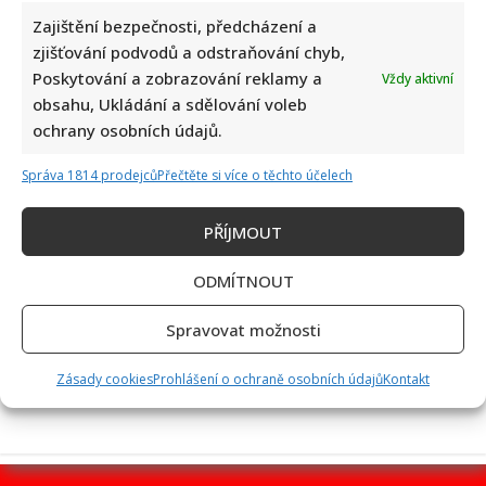
Zajištění bezpečnosti, předcházení a
zjišťování podvodů a odstraňování chyb,
Poskytování a zobrazování reklamy a
Vždy aktivní
Tragický konec Františka Sahuly: Kytaristu Tří sester
obsahu, Ukládání a sdělování voleb
mladíci ubili kvůli banálnímu sporu
ochrany osobních údajů.
Správa 1814 prodejců
Přečtěte si více o těchto účelech
PŘÍJMOUT
ODMÍTNOUT
Stačila jedna fotka z dovolené, aby se na Babiše snesla další
Spravovat možnosti
kritika: Lidé spekulují, kde se koupe
Zásady cookies
Prohlášení o ochraně osobních údajů
Kontakt