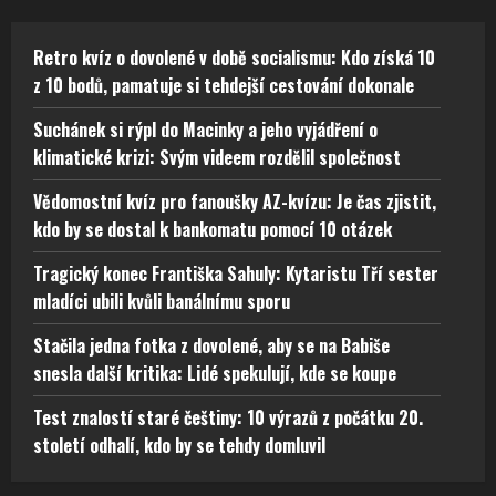
Retro kvíz o dovolené v době socialismu: Kdo získá 10
z 10 bodů, pamatuje si tehdejší cestování dokonale
Suchánek si rýpl do Macinky a jeho vyjádření o
klimatické krizi: Svým videem rozdělil společnost
Vědomostní kvíz pro fanoušky AZ-kvízu: Je čas zjistit,
kdo by se dostal k bankomatu pomocí 10 otázek
Tragický konec Františka Sahuly: Kytaristu Tří sester
mladíci ubili kvůli banálnímu sporu
Stačila jedna fotka z dovolené, aby se na Babiše
snesla další kritika: Lidé spekulují, kde se koupe
Test znalostí staré češtiny: 10 výrazů z počátku 20.
století odhalí, kdo by se tehdy domluvil