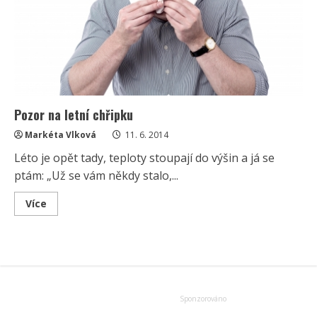
Pozor na letní chřipku
Markéta Vlková
11. 6. 2014
Léto je opět tady, teploty stoupají do výšin a já se
ptám: „Už se vám někdy stalo,...
Read
Více
more
about
Pozor
na
letní
chřipku