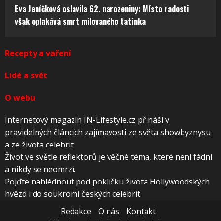
Eva Jeníčková oslavila 62. narozeniny: Místo radosti
však oplakává smrt milovaného tatínka
Recepty a vaření
Lidé a svět
O webu
Internetový magazín IN-Lifestyle.cz přináší v
pravidelných článcích zajímavosti ze světa showbyznysu
a ze života celebrit.
Život ve světle reflektorů je věčné téma, které není fádní
a nikdy se neomrzí.
Pojďte nahlédnout pod pokličku života Hollywoodských
hvězd i do soukromí českých celebrit.
Redakce
O nás
Kontakt