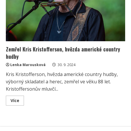
Zemřel Kris Kristofferson, hvězda americké country
hudby
Lenka Marousková
30. 9. 2024
Kris Kristofferson, hvězda americké country hudby,
výborný skladatel a herec, zemřel ve věku 88 let.
Kristoffersonův mluvčí...
Read
Více
more
about
Zemřel
Kris
Kristofferson,
hvězda
americké