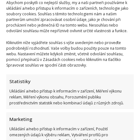
Abychom poskytli co nejlepší služby, my a naši partneři používáme k
ukládání a/nebo přístupu k informacím o zařízeních, technologie jako
soubory cookies. Souhlas s těmito technologiemi nám a našim
partnerům umožní zpracovávat osobní údaje, jako je chování při
procházení nebo jedinečná ID na tomto webu. Nesouhlas nebo
odvolání souhlasu může nepříznivě ovlivnit určité vlastnosti a funkce.
Kliknutím níže vyjádřete souhlas s výše uvedeným nebo proveďte
podrobnější rozhodnutí. Vaše volby budou použity pouze na tomto
webu. Nastavení můžete kdykoli změnit, včetně odvolání souhlasu,
pomocí přepínačů v Zásadách cookies nebo kliknutím na tlačítko
Spravovat souhlas ve spodní části obrazovky.
Statistiky
Ukládání a/nebo přístup k informacím v zařízení, Měření výkonu
reklam, Měření výkonu obsahu, Porozumění publiku
prostřednictvím statistik nebo kombinací údajů z různých zdrojů.
Marketing
Kristýna Leichtová se zastala kojení na veřejnosti pomocí
Ukládání a/nebo přístup k informacím v zařízení, Použití
kontroverzní fotky: Bude prý bojovat celý týden
omezených údajů k výběru reklam, Vytváření profilů pro