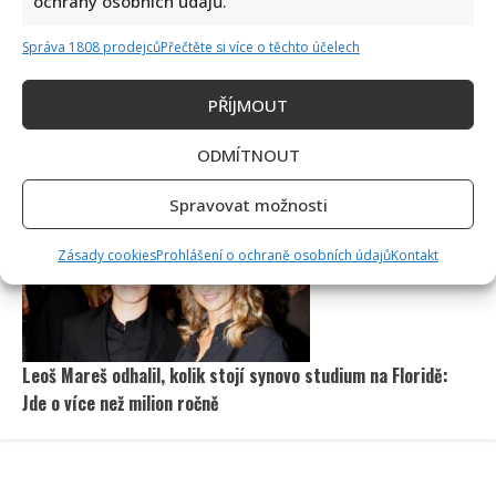
ochrany osobních údajů.
Správa 1808 prodejců
Přečtěte si více o těchto účelech
PŘÍJMOUT
Petr Macinka se pochlubil vzácnými fotkami své dcery z
ODMÍTNOUT
oslavy narozenin: Fanoušci lichotí celé rodině
Spravovat možnosti
Zásady cookies
Prohlášení o ochraně osobních údajů
Kontakt
Leoš Mareš odhalil, kolik stojí synovo studium na Floridě:
Jde o více než milion ročně