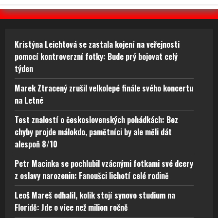
Kristýna Leichtová se zastala kojení na veřejnosti
pomocí kontroverzní fotky: Bude prý bojovat celý
týden
Marek Ztracený zrušil velkolepé finále svého koncertu
na Letné
Test znalostí o československých pohádkách: Bez
chyby projde málokdo, pamětníci by ale měli dát
alespoň 8/10
Petr Macinka se pochlubil vzácnými fotkami své dcery
z oslavy narozenin: Fanoušci lichotí celé rodině
Leoš Mareš odhalil, kolik stojí synovo studium na
Floridě: Jde o více než milion ročně