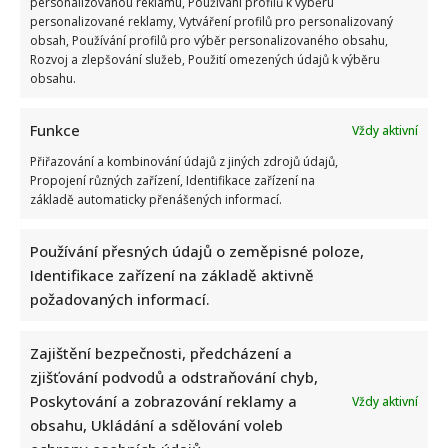
personalizovanou reklamu, Používání profilů k výběru
personalizované reklamy, Vytváření profilů pro personalizovaný
obsah, Používání profilů pro výběr personalizovaného obsahu,
Rozvoj a zlepšování služeb, Použití omezených údajů k výběru
obsahu.
Funkce
Vždy aktivní
Přiřazování a kombinování údajů z jiných zdrojů údajů,
Marek Ztracený zrušil velkolepé finále svého koncertu na
Propojení různých zařízení, Identifikace zařízení na
Letné
základě automaticky přenášených informací.
Používání přesných údajů o zeměpisné poloze,
Identifikace zařízení na základě aktivně
požadovaných informací.
Zajištění bezpečnosti, předcházení a
Test znalostí o československých pohádkách: Bez chyby
zjišťování podvodů a odstraňování chyb,
projde málokdo, pamětníci by ale měli dát alespoň 8/10
Poskytování a zobrazování reklamy a
Vždy aktivní
obsahu, Ukládání a sdělování voleb