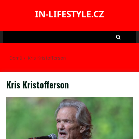
Skip
to
IN-LIFESTYLE.CZ
content
Domů
Kris Kristofferson
Kris Kristofferson