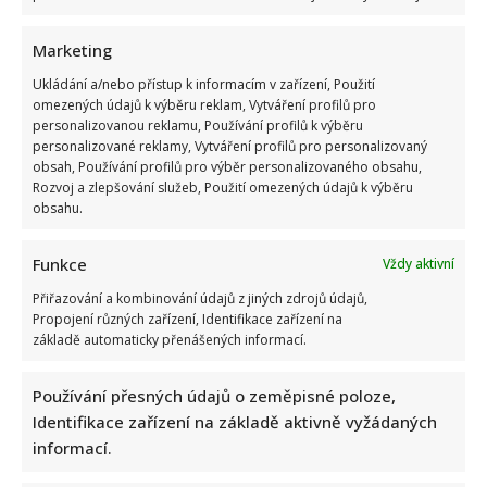
Marketing
Ukládání a/nebo přístup k informacím v zařízení, Použití
Vtip na adresu Tomia Okamury nepadl na úrodnou půdu:
omezených údajů k výběru reklam, Vytváření profilů pro
personalizovanou reklamu, Používání profilů k výběru
Předseda Sněmovny ho nepochopil a akorát se ztrapnil
personalizované reklamy, Vytváření profilů pro personalizovaný
obsah, Používání profilů pro výběr personalizovaného obsahu,
Rozvoj a zlepšování služeb, Použití omezených údajů k výběru
obsahu.
Funkce
Vždy aktivní
Přiřazování a kombinování údajů z jiných zdrojů údajů,
Propojení různých zařízení, Identifikace zařízení na
Test znalostí pro Husákovy děti: 10 otázek o životě za
základě automaticky přenášených informací.
normalizace ukáže, kdo má dobrou paměť
Používání přesných údajů o zeměpisné poloze,
Identifikace zařízení na základě aktivně vyžádaných
informací.