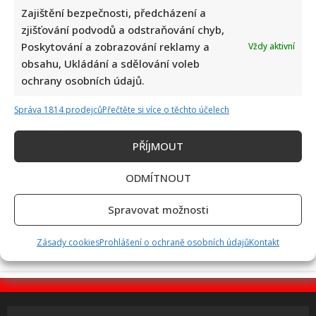
Zajištění bezpečnosti, předcházení a
zjišťování podvodů a odstraňování chyb,
Jiří Dvořák o svém výjezdu na Ukrajinu, kde viděl samé hrůzy:
Poskytování a zobrazování reklamy a
Vždy aktivní
Češi si prý neváží toho, co mají
obsahu, Ukládání a sdělování voleb
ochrany osobních údajů.
Správa 1814 prodejců
Přečtěte si více o těchto účelech
PŘÍJMOUT
ODMÍTNOUT
Bolestivý moment Ivy Pazderkové na dovolené: Její video
rozesmálo i vzbudilo velký obdiv
Spravovat možnosti
Zásady cookies
Prohlášení o ochraně osobních údajů
Kontakt