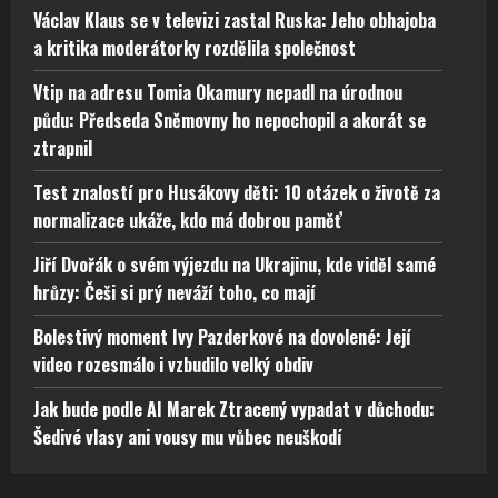
Václav Klaus se v televizi zastal Ruska: Jeho obhajoba
a kritika moderátorky rozdělila společnost
Vtip na adresu Tomia Okamury nepadl na úrodnou
půdu: Předseda Sněmovny ho nepochopil a akorát se
ztrapnil
Test znalostí pro Husákovy děti: 10 otázek o životě za
normalizace ukáže, kdo má dobrou paměť
Jiří Dvořák o svém výjezdu na Ukrajinu, kde viděl samé
hrůzy: Češi si prý neváží toho, co mají
Bolestivý moment Ivy Pazderkové na dovolené: Její
video rozesmálo i vzbudilo velký obdiv
Jak bude podle AI Marek Ztracený vypadat v důchodu:
Šedivé vlasy ani vousy mu vůbec neuškodí