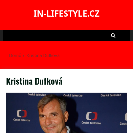
Skip
to
IN-LIFESTYLE.CZ
content
Domů
Kristina Dufková
Kristina Dufková