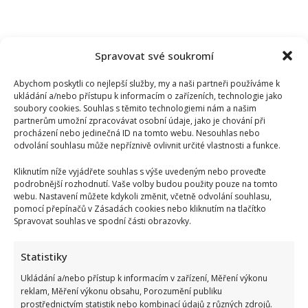
Spravovat své soukromí
Abychom poskytli co nejlepší služby, my a naši partneři používáme k
ukládání a/nebo přístupu k informacím o zařízeních, technologie jako
soubory cookies. Souhlas s těmito technologiemi nám a našim
partnerům umožní zpracovávat osobní údaje, jako je chování při
procházení nebo jedinečná ID na tomto webu. Nesouhlas nebo
odvolání souhlasu může nepříznivě ovlivnit určité vlastnosti a funkce.
Kliknutím níže vyjádřete souhlas s výše uvedeným nebo proveďte
podrobnější rozhodnutí. Vaše volby budou použity pouze na tomto
webu. Nastavení můžete kdykoli změnit, včetně odvolání souhlasu,
pomocí přepínačů v Zásadách cookies nebo kliknutím na tlačítko
Spravovat souhlas ve spodní části obrazovky.
Václav Klaus se v televizi zastal Ruska: Jeho obhajoba a
kritika moderátorky rozdělila společnost
Statistiky
Ukládání a/nebo přístup k informacím v zařízení, Měření výkonu
reklam, Měření výkonu obsahu, Porozumění publiku
prostřednictvím statistik nebo kombinací údajů z různých zdrojů.