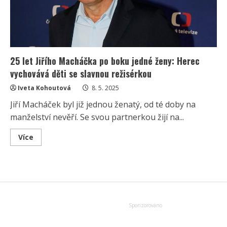
25 let Jiřího Macháčka po boku jedné ženy: Herec
vychovává děti se slavnou režisérkou
Iveta Kohoutová
8. 5. 2025
Jiří Macháček byl již jednou ženatý, od té doby na
manželství nevěří. Se svou partnerkou žijí na...
Read
Více
more
about
25
let
Jiřího
Macháčka
po
boku
jedné
ženy:
Herec
vychovává