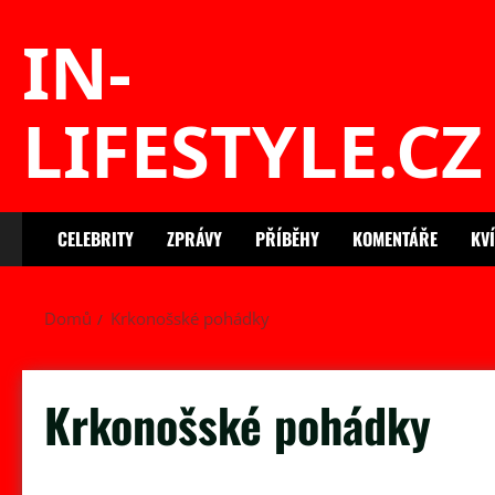
Skip
IN-
to
content
LIFESTYLE.CZ
CELEBRITY
ZPRÁVY
PŘÍBĚHY
KOMENTÁŘE
KV
Domů
Krkonošské pohádky
Krkonošské pohádky