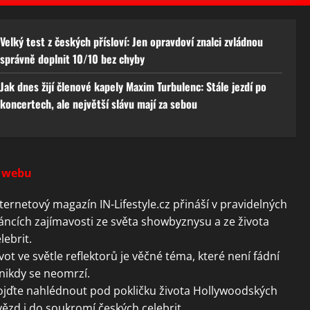
Velký test z českých přísloví: Jen opravdoví znalci zvládnou
správně doplnit 10/10 bez chyby
Jak dnes žijí členové kapely Maxim Turbulenc: Stále jezdí po
koncertech, ale největší slávu mají za sebou
 webu
ternetový magazín IN-Lifestyle.cz přináší v pravidelných
áncích zajímavosti ze světa showbyznysu a ze života
lebrit.
vot ve světle reflektorů je věčné téma, které není fádní
nikdy se neomrzí.
ojďte nahlédnout pod pokličku života Hollywoodských
ězd i do soukromí českých celebrit.