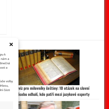
upu k
i nám a
edinečná
osti a
Vaše volby
uhlasu,
Kvíz pro milovníky češtiny: 10 otázek na slovní
ní části
zásobu odhalí, kdo patří mezi jazykové experty