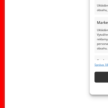
Ukládání
obsahu, 
Marke
Ukládání
Vytvářen
reklamy,
persona
obsahu.
Funkc
Správa 18
Přiřazov
Identifi
Použív
základ
Zajišt