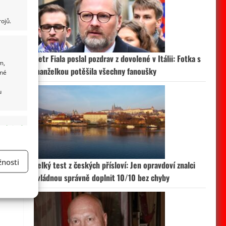
ojů.
Petr Fiala poslal pozdrav z dovolené v Itálii: Fotka s
m,
manželkou potěšila všechny fanoušky
ané
u
 aktivní
nosti
Velký test z českých přísloví: Jen opravdoví znalci
zvládnou správně doplnit 10/10 bez chyby
a