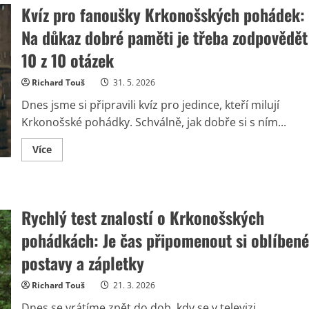
Kvíz pro fanoušky Krkonošských pohádek:
Na důkaz dobré paměti je třeba zodpovědět
10 z 10 otázek
Richard Touš
31. 5. 2026
Dnes jsme si připravili kvíz pro jedince, kteří milují
Krkonošské pohádky. Schválně, jak dobře si s ním...
Read
Více
more
about
Kvíz
pro
fanoušky
Krkonošských
Rychlý test znalostí o Krkonošských
pohádek:
Na
pohádkách: Je čas připomenout si oblíbené
důkaz
dobré
paměti
postavy a zápletky
je
třeba
zodpovědět
Richard Touš
21. 3. 2026
10
z
Dnes se vrátíme zpět do dob, kdy se v televizi