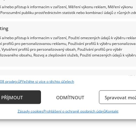
 a/nebo přístup k informacím v zařízení, Měření výkonu reklam, Měření výkonu
Porozumění publiku prostřednictvím statistik nebo kombinací údajů z různých zdr
ting
 a/nebo přístup k informacím v zařízení, Použití omezených údajů k výběru rekla
í profilů pro personalizovanou reklamu, Používání profilů k výběru personalizov
 Vytváření profilů pro personalizovaný obsah, Používání profilů pro výběr
lizovaného obsahu, Rozvoj a zlepšování služeb, Použití omezených údajů k výběr
e
Vždy
08 prodejců
Přečtěte si více o těchto účelech
ání a kombinování údajů z jiných zdrojů údajů, Propojení různých zařízení,
kace zařízení na základě automaticky přenášených informací.
PŘÍJMOUT
ODMÍTNOUT
Spravovat mož
ání přesných údajů o zeměpisné poloze, Identifikace zařízení n
Zásady cookies
Prohlášení o ochraně osobních údajů
Kontakt
ě aktivně požadovaných informací.
ění bezpečnosti, předcházení a zjišťování podvodů a