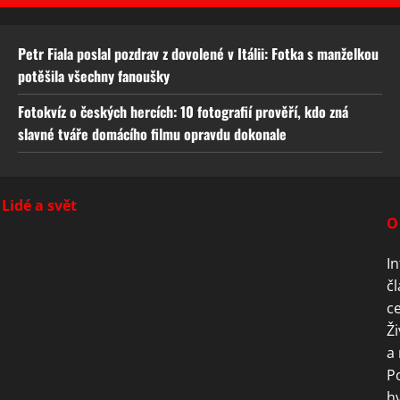
Petr Fiala poslal pozdrav z dovolené v Itálii: Fotka s manželkou
potěšila všechny fanoušky
Fotokvíz o českých hercích: 10 fotografií prověří, kdo zná
slavné tváře domácího filmu opravdu dokonale
Lidé a svět
O
In
čl
ce
Ži
a 
P
hv