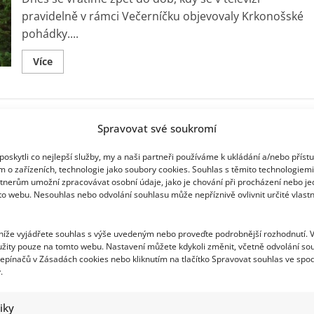
10
otázek
pravidelně v rámci Večerníčku objevovaly Krkonošské
pohádky....
Read
Více
more
about
Rychlý
test
znalostí
o
Spravovat své soukromí
Krkonošských
pohádkách:
Je
oskytli co nejlepší služby, my a naši partneři používáme k ukládání a/nebo příst
čas
připomenout
m o zařízeních, technologie jako soubory cookies. Souhlas s těmito technologiem
si
tnerům umožní zpracovávat osobní údaje, jako je chování při procházení nebo j
oblíbené
to webu. Nesouhlas nebo odvolání souhlasu může nepříznivě ovlivnit určité vlastn
postavy
a
zápletky
 níže vyjádřete souhlas s výše uvedeným nebo proveďte podrobnější rozhodnutí. 
žity pouze na tomto webu. Nastavení můžete kdykoli změnit, včetně odvolání so
epínačů v Zásadách cookies nebo kliknutím na tlačítko Spravovat souhlas ve spod
.
tiky