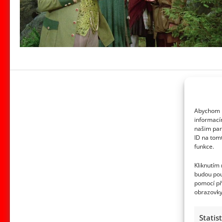
Abychom p
informací
našim par
ID na tom
funkce.
Kliknutím
budou pou
pomocí př
obrazovky
Statis