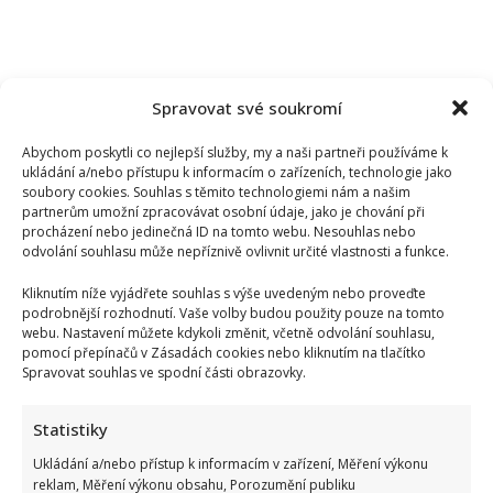
Spravovat své soukromí
Abychom poskytli co nejlepší služby, my a naši partneři používáme k
ukládání a/nebo přístupu k informacím o zařízeních, technologie jako
soubory cookies. Souhlas s těmito technologiemi nám a našim
partnerům umožní zpracovávat osobní údaje, jako je chování při
procházení nebo jedinečná ID na tomto webu. Nesouhlas nebo
odvolání souhlasu může nepříznivě ovlivnit určité vlastnosti a funkce.
Kliknutím níže vyjádřete souhlas s výše uvedeným nebo proveďte
podrobnější rozhodnutí. Vaše volby budou použity pouze na tomto
webu. Nastavení můžete kdykoli změnit, včetně odvolání souhlasu,
pomocí přepínačů v Zásadách cookies nebo kliknutím na tlačítko
Spravovat souhlas ve spodní části obrazovky.
Petr Rychlý slaví 61 let: Už nějakou dobu tu však vůbec
Statistiky
nemusel být. Za svůj život vděčí manželce
Ukládání a/nebo přístup k informacím v zařízení, Měření výkonu
reklam, Měření výkonu obsahu, Porozumění publiku