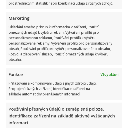
prostřednictvím statistik nebo kombinací údajů z různých zdrojů.
Marketing
Ukládání a/nebo přístup k informacím v zařízení, Použití
omezených údajů k výběru reklam, Vytváření profilů pro
personalizovanou reklamu, Používání profilů k výběru
Jak bydlí Jan Bendig: Domov známého zpěváka nepůsobí
personalizované reklamy, Vytváření profilů pro personalizovaný
nijak přepychově, zaujme spíše svou osobností
obsah, Používání profilů pro výběr personalizovaného obsahu,
Rozvoj a zlepšování služeb, Použití omezených údajů k výběru
obsahu.
Funkce
Vždy aktivní
Přiřazování a kombinování údajů z jiných zdrojů údajů,
Propojení různých zařízení, Identifikace zařízení na
základě automaticky přenášených informací.
Ondřej Sokol utekl před českými vedry do Skotska. S dětmi
se vyfotil v nádherné přírodě
Používání přesných údajů o zeměpisné poloze,
Identifikace zařízení na základě aktivně vyžádaných
informací.