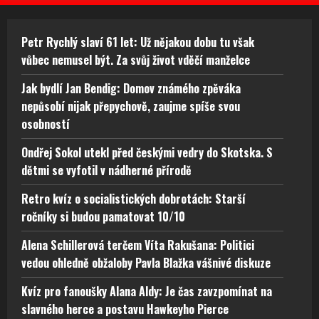
Petr Rychlý slaví 61 let: Už nějakou dobu tu však
vůbec nemusel být. Za svůj život vděčí manželce
Jak bydlí Jan Bendig: Domov známého zpěváka
nepůsobí nijak přepychově, zaujme spíše svou
osobností
Ondřej Sokol utekl před českými vedry do Skotska. S
dětmi se vyfotil v nádherné přírodě
Retro kvíz o socialistických dobrotách: Starší
ročníky si budou pamatovat 10/10
Alena Schillerová terčem Víta Rakušana: Politici
vedou ohledně obžaloby Pavla Blažka vášnivé diskuze
Kvíz pro fanoušky Alana Aldy: Je čas zavzpomínat na
slavného herce a postavu Hawkeyho Pierce