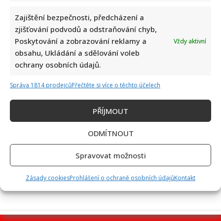
Zajištění bezpečnosti, předcházení a
zjišťování podvodů a odstraňování chyb,
Poskytování a zobrazování reklamy a
Vždy aktivní
Retro kvíz o socialistických dobrotách: Starší ročníky si
obsahu, Ukládání a sdělování voleb
budou pamatovat 10/10
ochrany osobních údajů.
Správa 1814 prodejců
Přečtěte si více o těchto účelech
PŘÍJMOUT
ODMÍTNOUT
Alena Schillerová terčem Víta Rakušana: Politici vedou
Spravovat možnosti
ohledně obžaloby Pavla Blažka vášnivé diskuze
Zásady cookies
Prohlášení o ochraně osobních údajů
Kontakt