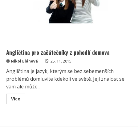
Angličtina pro začátečníky z pohodlí domova
Nikol Bláhová
25. 11. 2015
Angličtina je jazyk, kterým se bez sebemenších
problémů domluvíte kdekoli ve světě. Její znalost se
vám ale může...
Read
Více
more
about
Angličtina
pro
začátečníky
z
pohodlí
domova