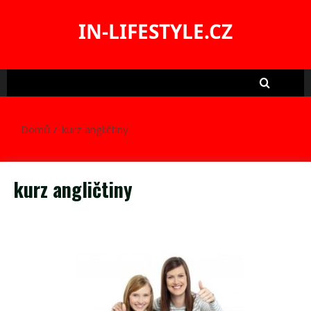
Skip
to
IN-LIFESTYLE.CZ
content
Domů
kurz angličtiny
kurz angličtiny