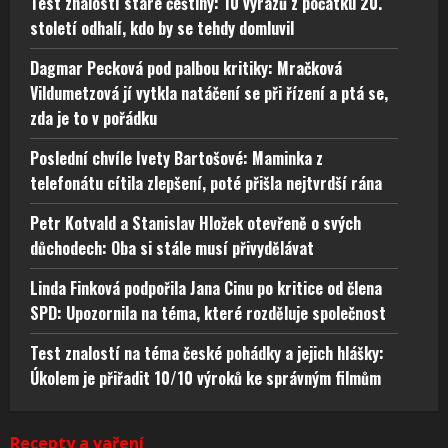
Test znalostí staré češtiny: 10 výrazů z počátku 20.
století odhalí, kdo by se tehdy domluvil
Dagmar Pecková pod palbou kritiky: Mračková
Vildumetzová jí vytkla natáčení se při řízení a ptá se,
zda je to v pořádku
Poslední chvíle Ivety Bartošové: Maminka z
telefonátu cítila zlepšení, poté přišla nejtvrdší rána
Petr Kotvald a Stanislav Hložek otevřeně o svých
důchodech: Oba si stále musí přivydělávat
Linda Finková podpořila Jana Cinu po kritice od člena
SPD: Upozornila na téma, které rozděluje společnost
Test znalostí na téma české pohádky a jejich hlášky:
Úkolem je přiřadit 10/10 výroků ke správným filmům
Recepty a vaření