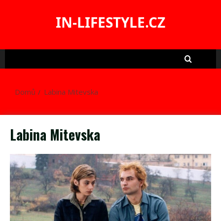
Skip
to
IN-LIFESTYLE.CZ
content
Domů
Labina Mitevska
Labina Mitevska