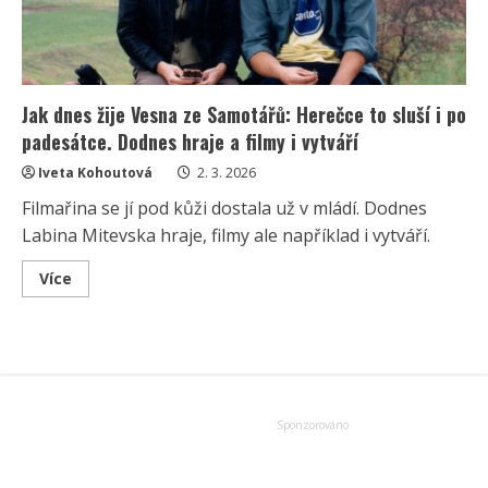
Jak dnes žije Vesna ze Samotářů: Herečce to sluší i po
padesátce. Dodnes hraje a filmy i vytváří
Iveta Kohoutová
2. 3. 2026
Filmařina se jí pod kůži dostala už v mládí. Dodnes
Labina Mitevska hraje, filmy ale například i vytváří.
Read
Více
more
about
Jak
dnes
žije
Vesna
ze
Samotářů:
Herečce
to
sluší
i
po