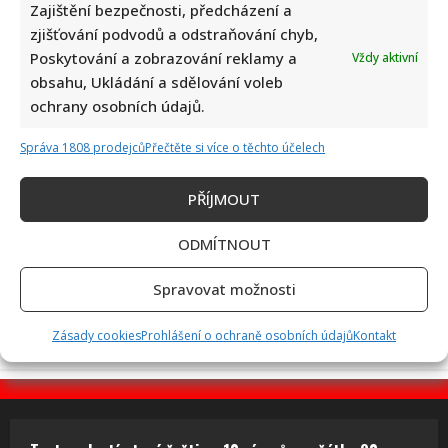
Zajištění bezpečnosti, předcházení a
zjišťování podvodů a odstraňování chyb,
Petr Kotvald a Stanislav Hložek otevřeně o svých
Poskytování a zobrazování reklamy a
Vždy aktivní
důchodech: Oba si stále musí přivydělávat
obsahu, Ukládání a sdělování voleb
ochrany osobních údajů.
Správa 1808 prodejců
Přečtěte si více o těchto účelech
PŘÍJMOUT
ODMÍTNOUT
Linda Finková podpořila Jana Cinu po kritice od člena SPD:
Upozornila na téma, které rozděluje společnost
Spravovat možnosti
Zásady cookies
Prohlášení o ochraně osobních údajů
Kontakt