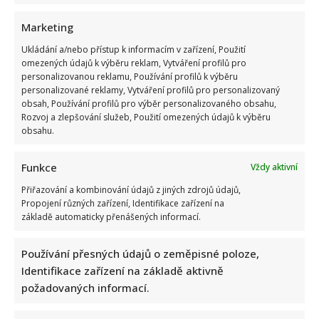
Marketing
Ukládání a/nebo přístup k informacím v zařízení, Použití
Dagmar Pecková pod palbou kritiky: Mračková Vildumetzová
omezených údajů k výběru reklam, Vytváření profilů pro
jí vytkla natáčení se při řízení a ptá se, zda je to v pořádku
personalizovanou reklamu, Používání profilů k výběru
personalizované reklamy, Vytváření profilů pro personalizovaný
obsah, Používání profilů pro výběr personalizovaného obsahu,
Rozvoj a zlepšování služeb, Použití omezených údajů k výběru
obsahu.
Funkce
Vždy aktivní
Přiřazování a kombinování údajů z jiných zdrojů údajů,
Propojení různých zařízení, Identifikace zařízení na
Poslední chvíle Ivety Bartošové: Maminka z telefonátu
základě automaticky přenášených informací.
cítila zlepšení, poté přišla nejtvrdší rána
Používání přesných údajů o zeměpisné poloze,
Identifikace zařízení na základě aktivně
požadovaných informací.