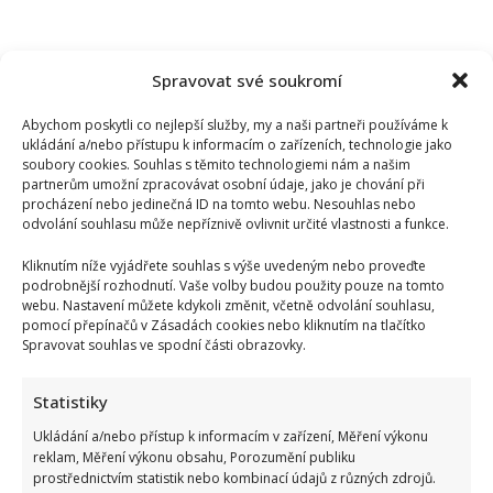
Spravovat své soukromí
Abychom poskytli co nejlepší služby, my a naši partneři používáme k
ukládání a/nebo přístupu k informacím o zařízeních, technologie jako
soubory cookies. Souhlas s těmito technologiemi nám a našim
partnerům umožní zpracovávat osobní údaje, jako je chování při
procházení nebo jedinečná ID na tomto webu. Nesouhlas nebo
odvolání souhlasu může nepříznivě ovlivnit určité vlastnosti a funkce.
Kliknutím níže vyjádřete souhlas s výše uvedeným nebo proveďte
podrobnější rozhodnutí. Vaše volby budou použity pouze na tomto
webu. Nastavení můžete kdykoli změnit, včetně odvolání souhlasu,
pomocí přepínačů v Zásadách cookies nebo kliknutím na tlačítko
Spravovat souhlas ve spodní části obrazovky.
Test znalostí staré češtiny: 10 výrazů z počátku 20. století
odhalí, kdo by se tehdy domluvil
Statistiky
Ukládání a/nebo přístup k informacím v zařízení, Měření výkonu
reklam, Měření výkonu obsahu, Porozumění publiku
prostřednictvím statistik nebo kombinací údajů z různých zdrojů.