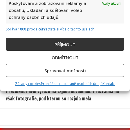
Poskytování a zobrazování reklamy a
Vždy aktivní
obsahu, Ukládání a sdělování voleb
ochrany osobních údajů.
Správa 1808 prodejců
Přečtěte si více o těchto účelech
Petr Fiala sdílel video s delfíny, kvůli kterému je terčem
posměchu: Mnozí ho považují za bizár
PŘÍJMOUT
ODMÍTNOUT
Spravovat možnosti
Zásady cookies
Prohlášení o ochraně osobních údajů
Kontakt
Prezident Pavel vyrazil na tajnou dovolenou: Prozradila ho
však fotografie, pod kterou se rozjela mela