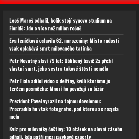
Leoš Mareš odhalil, kolik stojí synovo studium na
Floridě: Jde o více než milion ročně
Eva Jeníčková oslavila 62. narozeniny: Místo radosti
však oplakává smrt milovaného tatínka
Petr Novotný slaví 79 let: Oblíbený bavič 2x přežil
vlastní smrt, jeho sestra takové štěstí neměla
Petr Fiala sdílel video s delfíny, kvůli kterému je
terčem posměchu: Mnozí ho považují za bizár
Prezident Pavel vyrazil na tajnou dovolenou:
Prozradila ho však fotografie, pod kterou se rozjela
mela
Kvíz pro milovníky češtiny: 10 otázek na slovní zásobu
odhalí, kdo patří mezi jazykové experty