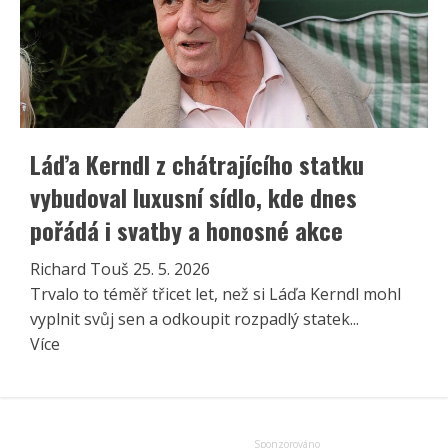
Láďa Kerndl z chátrajícího statku
vybudoval luxusní sídlo, kde dnes
pořádá i svatby a honosné akce
Richard Touš
25. 5. 2026
Trvalo to téměř třicet let, než si Láďa Kerndl mohl
vyplnit svůj sen a odkoupit rozpadlý statek...
Read
Více
more
about
Láďa
Kerndl