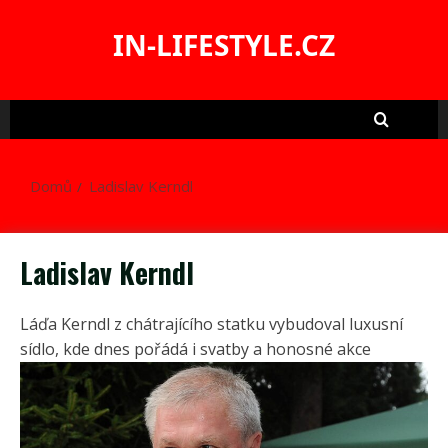
Skip
to
IN-LIFESTYLE.CZ
content
Domů
Ladislav Kerndl
Ladislav Kerndl
Láďa Kerndl z chátrajícího statku vybudoval luxusní
sídlo, kde dnes pořádá i svatby a honosné akce