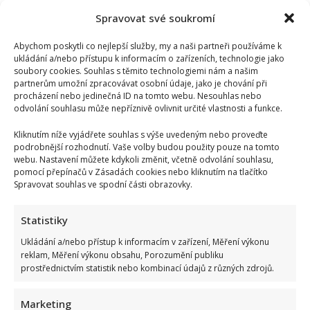
Spravovat své soukromí
Abychom poskytli co nejlepší služby, my a naši partneři používáme k
ukládání a/nebo přístupu k informacím o zařízeních, technologie jako
soubory cookies. Souhlas s těmito technologiemi nám a našim
partnerům umožní zpracovávat osobní údaje, jako je chování při
procházení nebo jedinečná ID na tomto webu. Nesouhlas nebo
odvolání souhlasu může nepříznivě ovlivnit určité vlastnosti a funkce.
Kliknutím níže vyjádřete souhlas s výše uvedeným nebo proveďte
podrobnější rozhodnutí. Vaše volby budou použity pouze na tomto
webu. Nastavení můžete kdykoli změnit, včetně odvolání souhlasu,
pomocí přepínačů v Zásadách cookies nebo kliknutím na tlačítko
Spravovat souhlas ve spodní části obrazovky.
Statistiky
Ukládání a/nebo přístup k informacím v zařízení, Měření výkonu
reklam, Měření výkonu obsahu, Porozumění publiku
Leoš Mareš odhalil, kolik stojí synovo studium na Floridě:
prostřednictvím statistik nebo kombinací údajů z různých zdrojů.
Jde o více než milion ročně
Marketing