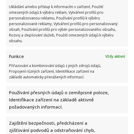
Ukládání a/nebo přístup k informacím v zařízení, Použití
omezených údajů k výběru reklam, Vytváření profilů pro
personalizovanou reklamu, Používání profilů k výběru
personalizované reklamy, Vytváření profilů pro personalizovaný
obsah, Používání profilů pro výběr personalizovaného obsahu,
Rozvoj a zlepšování služeb, Použití omezených údajů k výběru
Eva Jeníčková oslavila 62. narozeniny: Místo radosti však
obsahu.
oplakává smrt milovaného tatínka
Funkce
Vždy aktivní
Přiřazování a kombinování údajů z jiných zdrojů údajů,
Propojení různých zařízení, Identifikace zařízení na
základě automaticky přenášených informací.
Používání přesných údajů o zeměpisné poloze,
Identifikace zařízení na základě aktivně
Petr Novotný slaví 79 let: Oblíbený bavič 2x přežil vlastní
požadovaných informací.
smrt, jeho sestra takové štěstí neměla
Zajištění bezpečnosti, předcházení a
zjišťování podvodů a odstraňování chyb,