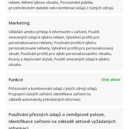
reklam, Měření výkonu obsahu, Porozumění publiku
prostřednictvím statistik nebo kombinací údajů z různých zdrojů.
Marketing
Ukládání a/nebo přístup k informacím v zařízení, Použití
omezených údajů k výběru reklam, Vytváření profilů pro
personalizovanou reklamu, Používání profilů k výběru
Test znalostí pro Husákovy děti: 10 otázek o životě za
personalizované reklamy, Vytváření profilů pro personalizovaný
obsah, Používání profilů pro výběr personalizovaného obsahu,
normalizace ukáže, kdo má dobrou paměť
Rozvoj a zlepšování služeb, Použití omezených údajů k výběru
obsahu.
Funkce
Vždy aktivní
Přiřazování a kombinování údajů z jiných zdrojů údajů,
Propojení různých zařízení, Identifikace zařízení na
základě automaticky přenášených informací.
Jiří Dvořák o svém výjezdu na Ukrajinu, kde viděl samé hrůzy:
Používání přesných údajů o zeměpisné poloze,
Češi si prý neváží toho, co mají
Identifikace zařízení na základě aktivně vyžádaných
informací.