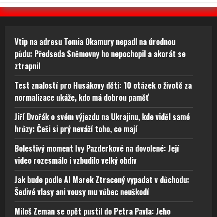
Vtip na adresu Tomia Okamury nepadl na úrodnou
půdu: Předseda Sněmovny ho nepochopil a akorát se
ztrapnil
Test znalostí pro Husákovy děti: 10 otázek o životě za
normalizace ukáže, kdo má dobrou paměť
Jiří Dvořák o svém výjezdu na Ukrajinu, kde viděl samé
hrůzy: Češi si prý neváží toho, co mají
Bolestivý moment Ivy Pazderkové na dovolené: Její
video rozesmálo i vzbudilo velký obdiv
Jak bude podle AI Marek Ztracený vypadat v důchodu:
Šedivé vlasy ani vousy mu vůbec neuškodí
Miloš Zeman se opět pustil do Petra Pavla: Jeho