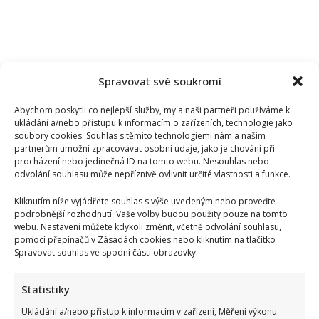
Spravovat své soukromí
Abychom poskytli co nejlepší služby, my a naši partneři používáme k
ukládání a/nebo přístupu k informacím o zařízeních, technologie jako
soubory cookies. Souhlas s těmito technologiemi nám a našim
partnerům umožní zpracovávat osobní údaje, jako je chování při
procházení nebo jedinečná ID na tomto webu. Nesouhlas nebo
odvolání souhlasu může nepříznivě ovlivnit určité vlastnosti a funkce.
Kliknutím níže vyjádřete souhlas s výše uvedeným nebo proveďte
podrobnější rozhodnutí. Vaše volby budou použity pouze na tomto
webu. Nastavení můžete kdykoli změnit, včetně odvolání souhlasu,
pomocí přepínačů v Zásadách cookies nebo kliknutím na tlačítko
Spravovat souhlas ve spodní části obrazovky.
Statistiky
Vtip na adresu Tomia Okamury nepadl na úrodnou půdu:
Předseda Sněmovny ho nepochopil a akorát se ztrapnil
Ukládání a/nebo přístup k informacím v zařízení, Měření výkonu