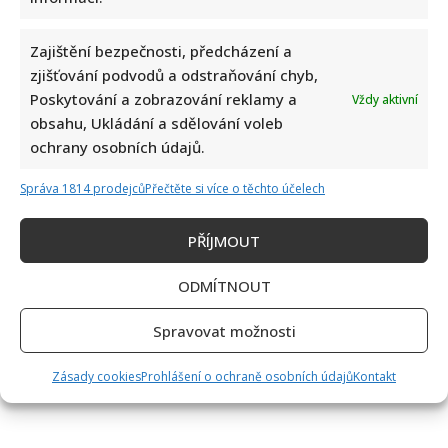
Zajištění bezpečnosti, předcházení a
zjišťování podvodů a odstraňování chyb,
Poskytování a zobrazování reklamy a
Vždy aktivní
obsahu, Ukládání a sdělování voleb
Bolestivý moment Ivy Pazderkové na dovolené: Její video
ochrany osobních údajů.
rozesmálo i vzbudilo velký obdiv
Správa 1814 prodejců
Přečtěte si více o těchto účelech
PŘÍJMOUT
ODMÍTNOUT
Spravovat možnosti
Jak bude podle AI Marek Ztracený vypadat v důchodu: Šedivé
vlasy ani vousy mu vůbec neuškodí
Zásady cookies
Prohlášení o ochraně osobních údajů
Kontakt