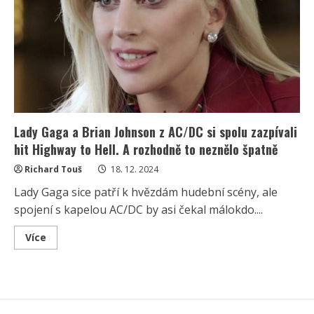
Lady Gaga a Brian Johnson z AC/DC si spolu zazpívali
hit Highway to Hell. A rozhodně to neznělo špatně
Richard Touš
18. 12. 2024
Lady Gaga sice patří k hvězdám hudební scény, ale
spojení s kapelou AC/DC by asi čekal málokdo....
Read
Více
more
about
Lady
Gaga
a
Brian
Johnson