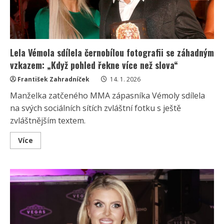
Lela Vémola sdílela černobílou fotografii se záhadným
vzkazem: „Když pohled řekne více než slova“
František Zahradníček
14. 1. 2026
Manželka zatčeného MMA zápasníka Vémoly sdílela
na svých sociálních sítích zvláštní fotku s ještě
zvláštnějším textem.
Read
Více
more
about
Lela
Vémola
sdílela
černobílou
fotografii
se
záhadným
vzkazem:
„Když
pohled