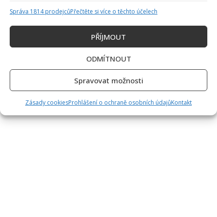
Read
Více
more
Správa 1814 prodejců
Přečtěte si více o těchto účelech
about
Lela
Vémola
PŘÍJMOUT
čeká
s
manželem
Karlosem
ODMÍTNOUT
třetí
dítě.
Jsou
Spravovat možnosti
nadšení
a
prozradili
Zásady cookies
Prohlášení o ochraně osobních údajů
Kontakt
pohlaví
miminka