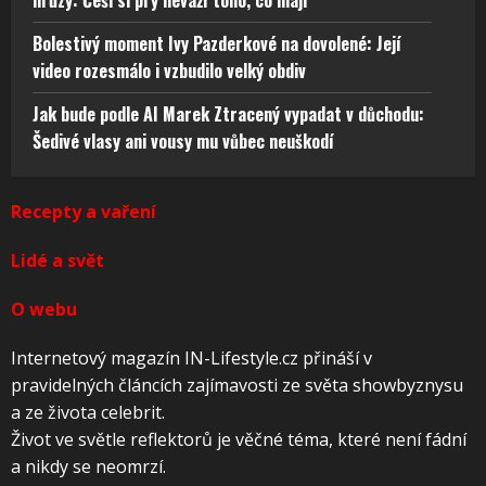
hrůzy: Češi si prý neváží toho, co mají
Bolestivý moment Ivy Pazderkové na dovolené: Její
video rozesmálo i vzbudilo velký obdiv
Jak bude podle AI Marek Ztracený vypadat v důchodu:
Šedivé vlasy ani vousy mu vůbec neuškodí
Recepty a vaření
Lidé a svět
O webu
Internetový magazín IN-Lifestyle.cz přináší v
pravidelných článcích zajímavosti ze světa showbyznysu
a ze života celebrit.
Život ve světle reflektorů je věčné téma, které není fádní
a nikdy se neomrzí.