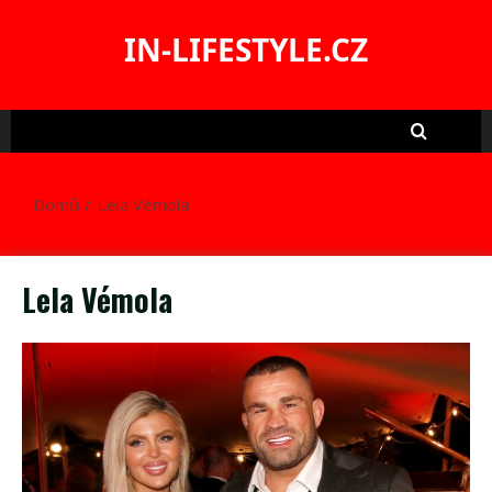
Skip
to
IN-LIFESTYLE.CZ
content
Domů
Lela Vémola
Lela Vémola