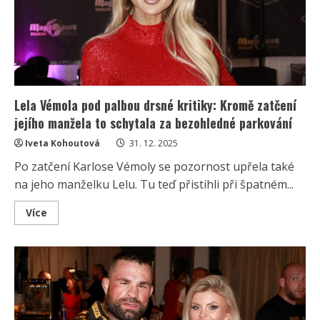
řekne
více
než
slova“
Lela Vémola pod palbou drsné kritiky: Kromě zatčení
jejího manžela to schytala za bezohledné parkování
Iveta Kohoutová
31. 12. 2025
Po zatčení Karlose Vémoly se pozornost upřela také
na jeho manželku Lelu. Tu teď přistihli při špatném...
Read
Více
more
about
Lela
Vémola
pod
palbou
drsné
kritiky:
Kromě
zatčení