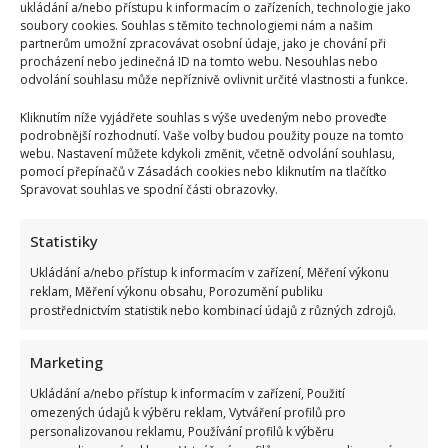
se
ukládání a/nebo přístupu k informacím o zařízeních, technologie jako
po
soubory cookies. Souhlas s těmito technologiemi nám a našim
zápase
partnerům umožní zpracovávat osobní údaje, jako je chování při
s
Attilou
procházení nebo jedinečná ID na tomto webu. Nesouhlas nebo
stal
odvolání souhlasu může nepříznivě ovlivnit určité vlastnosti a funkce.
jiný
člověk.
Manželé
Kliknutím níže vyjádřete souhlas s výše uvedeným nebo proveďte
promluvili
podrobnější rozhodnutí. Vaše volby budou použity pouze na tomto
i
webu. Nastavení můžete kdykoli změnit, včetně odvolání souhlasu,
o
pomocí přepínačů v Zásadách cookies nebo kliknutím na tlačítko
rozchodu
Spravovat souhlas ve spodní části obrazovky.
Lela Ceterová porodila Vémolovi malého Arnolda.
Karlos se pochlubil dojemnou fotografií
Statistiky
Iveta Kohoutová
12. 4. 2025
Ukládání a/nebo přístup k informacím v zařízení, Měření výkonu
reklam, Měření výkonu obsahu, Porozumění publiku
Lela Ceterová a Karlos Vémola přivítali na svět třetího
prostřednictvím statistik nebo kombinací údajů z různých zdrojů.
společného potomka, syna jménem Arnold.
Read
Marketing
Více
more
about
Ukládání a/nebo přístup k informacím v zařízení, Použití
Lela
omezených údajů k výběru reklam, Vytváření profilů pro
Ceterová
porodila
personalizovanou reklamu, Používání profilů k výběru
Vémolovi