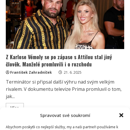
syna
Arnieho.
Zákrok
se
posouvá,
budou
to
její
nejhorší
hodiny
v
životě
Z Karlose Vémoly se po zápase s Attilou stal jiný
člověk. Manželé promluvili i o rozchodu
František Zahradníček
21. 6. 2025
Terminátor si připsal další výhru nad svým velkým
rivalem. V dokumentu televize Prima promluvil o tom,
jak...
Read
Více
more
Spravovat své soukromí
about
Z
Karlose
Abychom poskytli co nejlepší služby, my a naši partneři používáme k
Vémoly