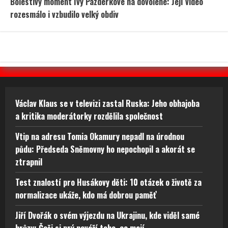
Bolestivý moment Ivy Pazderkové na dovolené: Její video
rozesmálo i vzbudilo velký obdiv
Václav Klaus se v televizi zastal Ruska: Jeho obhajoba
a kritika moderátorky rozdělila společnost
Vtip na adresu Tomia Okamury nepadl na úrodnou
půdu: Předseda Sněmovny ho nepochopil a akorát se
ztrapnil
Test znalostí pro Husákovy děti: 10 otázek o životě za
normalizace ukáže, kdo má dobrou paměť
Jiří Dvořák o svém výjezdu na Ukrajinu, kde viděl samé