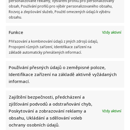
personalizované reklamy, Vytváření profilů pro personalizovaný
malého
obsah, Používání profilů pro výběr personalizovaného obsahu,
Arnolda.
Karlos
Rozvoj a zlepšování služeb, Použití omezených údajů k výběru
se
obsahu.
pochlubil
dojemnou
fotografií
Funkce
Vždy aktivní
Přiřazování a kombinování údajů z jiných zdrojů údajů,
Propojení různých zařízení, Identifikace zařízení na
základě automaticky přenášených informací.
Používání přesných údajů o zeměpisné poloze,
Identifikace zařízení na základě aktivně vyžádaných
Lela Vémola čeká s manželem Karlosem třetí dítě.
informací.
Jsou nadšení a prozradili pohlaví miminka
Zajištění bezpečnosti, předcházení a
Lenka Marousková
21. 10. 2024
zjišťování podvodů a odstraňování chyb,
Lela Vémola na sociálních sítích prozradila radostnou
Poskytování a zobrazování reklamy a
Vždy aktivní
novinku. Brzy z ní bude trojnásobná maminka. Na
obsahu, Ukládání a sdělování voleb
honosné oslavě...
ochrany osobních údajů.