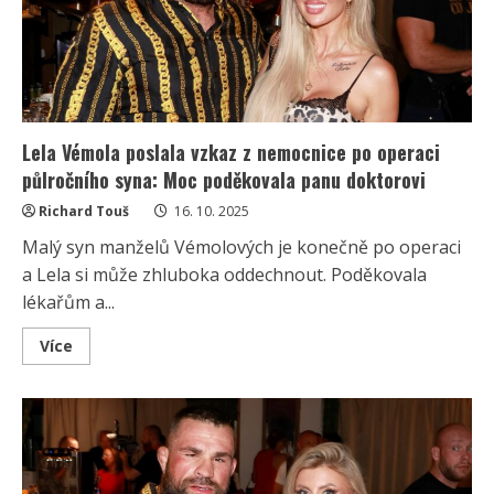
jejího
manžela
to
schytala
za
bezohledné
parkování
Lela Vémola poslala vzkaz z nemocnice po operaci
půlročního syna: Moc poděkovala panu doktorovi
Richard Touš
16. 10. 2025
Malý syn manželů Vémolových je konečně po operaci
a Lela si může zhluboka oddechnout. Poděkovala
lékařům a...
Read
Více
more
about
Lela
Vémola
poslala
vzkaz
z
nemocnice
po