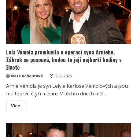
vzhledu.
Podle
kadeřnice
přímo
září
a
navíc
omládla
Lela Vémola promluvila o operaci syna Arnieho.
Zákrok se posouvá, budou to její nejhorší hodiny v
životě
Iveta Kohoutová
2. 8. 2025
Arnie Vémola je syn Lely a Karlose Vémolových a jsou
mu teprve čtyři měsíce. V těchto dnech měl...
Read
Více
more
about
Lela
Vémola
promluvila
o
operaci