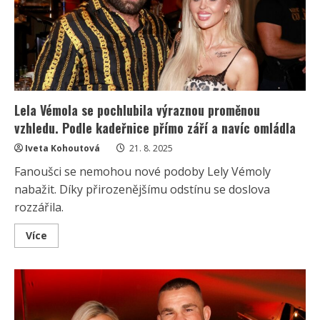
operaci
půlročního
syna:
Moc
poděkovala
panu
doktorovi
Lela Vémola se pochlubila výraznou proměnou
vzhledu. Podle kadeřnice přímo září a navíc omládla
Iveta Kohoutová
21. 8. 2025
Fanoušci se nemohou nové podoby Lely Vémoly
nabažit. Díky přirozenějšímu odstínu se doslova
rozzářila.
Read
Více
more
about
Lela
Vémola
se
pochlubila
výraznou
proměnou