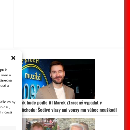
upu k
i nám a
edinečná
osti a
Vaše volby
Jak bude podle AI Marek Ztracený vypadat v
uhlasu,
důchodu: Šedivé vlasy ani vousy mu vůbec neuškodí
ní části