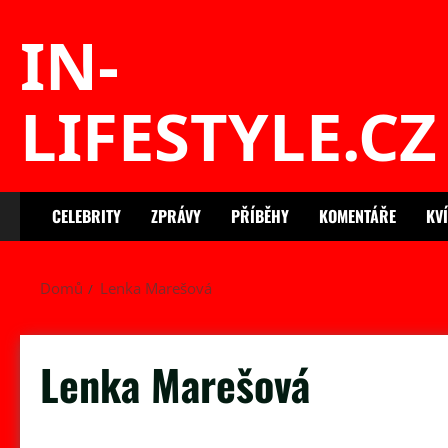
Skip
IN-
to
content
LIFESTYLE.CZ
CELEBRITY
ZPRÁVY
PŘÍBĚHY
KOMENTÁŘE
KV
Domů
Lenka Marešová
Lenka Marešová