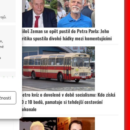
ojů.
Miloš Zeman se opět pustil do Petra Pavla: Jeho
kritika spustila divoké hádky mezi komentujícími
m,
ané
u
 aktivní
Retro kvíz o dovolené v době socialismu: Kdo získá
nosti
10 z 10 bodů, pamatuje si tehdejší cestování
a
dokonale