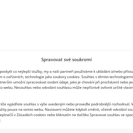
v
dětství
strašně
zlobil
Spravovat své soukromí
oskytli co nejlepší služby, my a naši partneři používáme k ukládání a/nebo příst
m o zařízeních, technologie jako soubory cookies. Souhlas s těmito technologiem
tnerům umožní zpracovávat osobní údaje, jako je chování při procházení nebo j
to webu. Nesouhlas nebo odvolání souhlasu může nepříznivě ovlivnit určité vlastn
 níže vyjádřete souhlas s výše uvedeným nebo proveďte podrobnější rozhodnutí. 
žity pouze na tomto webu. Nastavení můžete kdykoli změnit, včetně odvolání so
epínačů v Zásadách cookies nebo kliknutím na tlačítko Spravovat souhlas ve spod
.