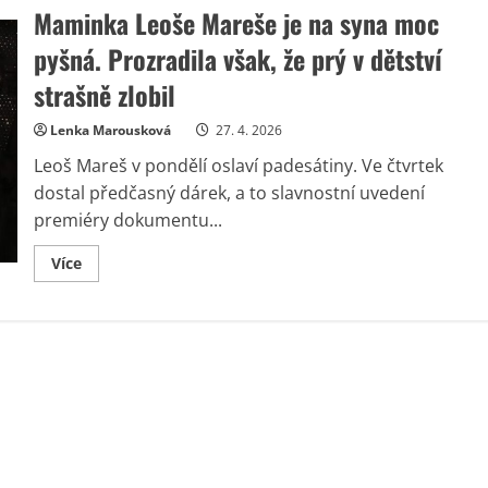
Maminka Leoše Mareše je na syna moc
pyšná. Prozradila však, že prý v dětství
strašně zlobil
Lenka Marousková
27. 4. 2026
Leoš Mareš v pondělí oslaví padesátiny. Ve čtvrtek
dostal předčasný dárek, a to slavnostní uvedení
premiéry dokumentu...
Read
Více
more
about
Maminka
Leoše
Mareše
je
na
syna
moc
pyšná.
Prozradila
však,
že
prý