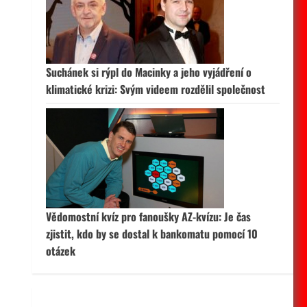
 aktivní
Suchánek si rýpl do Macinky a jeho vyjádření o
klimatické krizi: Svým videem rozdělil společnost
Vědomostní kvíz pro fanoušky AZ-kvízu: Je čas
zjistit, kdo by se dostal k bankomatu pomocí 10
otázek