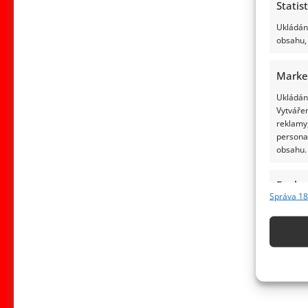
Statis
Ukládání
obsahu, 
Marke
Ukládání
Vytvářen
reklamy,
persona
obsahu.
Funkc
Správa 18
Přiřazov
Identifi
Použív
základ