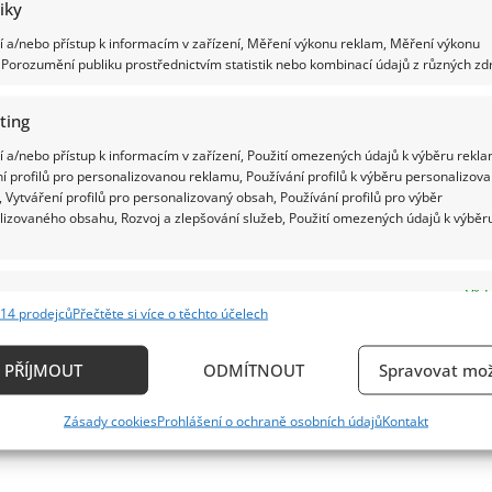
tiky
 a/nebo přístup k informacím v zařízení, Měření výkonu reklam, Měření výkonu
Porozumění publiku prostřednictvím statistik nebo kombinací údajů z různých zdr
ting
 a/nebo přístup k informacím v zařízení, Použití omezených údajů k výběru rekla
í profilů pro personalizovanou reklamu, Používání profilů k výběru personalizov
 Vytváření profilů pro personalizovaný obsah, Používání profilů pro výběr
lizovaného obsahu, Rozvoj a zlepšování služeb, Použití omezených údajů k výběr
e
Vždy
14 prodejců
Přečtěte si více o těchto účelech
ání a kombinování údajů z jiných zdrojů údajů, Propojení různých zařízení,
kace zařízení na základě automaticky přenášených informací.
PŘÍJMOUT
ODMÍTNOUT
Spravovat mož
ání přesných údajů o zeměpisné poloze, Identifikace zařízení n
Zásady cookies
Prohlášení o ochraně osobních údajů
Kontakt
ě aktivně vyžádaných informací.