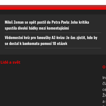
Miloš Zeman se opět pustil do Petra Pavla: Jeho kritika
spustila divoké hádky mezi komentujícími
Vědomostní kvíz pro fanoušky AZ-kvízu: Je čas zjistit, kdo by
se dostal k bankomatu pomocí 10 otázek
Lidé a svět
O
In
čl
ce
Ži
a 